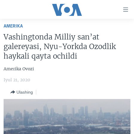
Bosh
sahifaga
boring
Boshiga
AMERIKA
qayting
BOSH SAHIFA
Vashingtonda Milliy san’at
Qidiruvga
AMERIKA
galereyasi, Nyu-Yorkda Ozodlik
o'ting
MARKAZIY OSIYO
haykali qayta ochildi
XALQARO
Amerika Ovozi
VATANDOSHLAR
Iyul 21, 2020
MULTIMEDIA
Ulashing
IJTIMOIY TARMOQLAR
AMERIKA MANZARALARI
INGLIZ TILI DARSLARI
XALQARO HAYOT
FACEBOOK
EDITORIAL
VASHINGTON CHOYXONASI
YOUTUBE
MOBIL-SALOM!
INSTAGRAM
Learning English