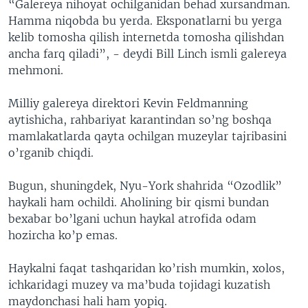
“Galereya nihoyat ochilganidan behad xursandman.
Hamma niqobda bu yerda. Eksponatlarni bu yerga
kelib tomosha qilish internetda tomosha qilishdan
ancha farq qiladi”, - deydi Bill Linch ismli galereya
mehmoni.
Milliy galereya direktori Kevin Feldmanning
aytishicha, rahbariyat karantindan so’ng boshqa
mamlakatlarda qayta ochilgan muzeylar tajribasini
o’rganib chiqdi.
Bugun, shuningdek, Nyu-York shahrida “Ozodlik”
haykali ham ochildi. Aholining bir qismi bundan
bexabar bo’lgani uchun haykal atrofida odam
hozircha ko’p emas.
Haykalni faqat tashqaridan ko’rish mumkin, xolos,
ichkaridagi muzey va ma’buda tojidagi kuzatish
maydonchasi hali ham yopiq.