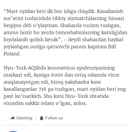
“Mart oyidan beri ilk bor ishga chiqdik. Kasallanish
sur’atini tushirishda tibbiy xizmatchilarning hissasi
beqiyos deb o’ylayman. Shaharda turizm tushgan,
ammo hozir bu yerda tomoshabinlarning kamligidan
foydalanib qolish kerak”, - deydi shahardan haykal
joylashgan orolga qatnovchi parom kapitani Bill
Poland.
Nyu-York AQShda koronavirus epidemiyasining
markazi edi, kuniga 6000 dan ortiq odamda virus
aniqlanayotgan edi, biroq yakshanba kuni
kasallanganlar 716 ga tushgan, mart oyidan beri eng
past ko’rsatkich. Shu kuni Nyu-York shtatida
virusdan sakkiz odam o’lgan, xolos.
Ulashing
Follow us