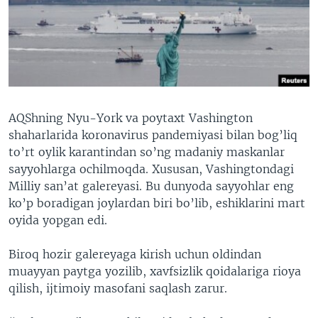
VIDEO
ODNOKLASSNIKI
XABARLAR SURATLARDA
TELEGRAM
TWITTER
SOUNDCLOUD
VOA
AQShning Nyu-York va poytaxt Vashington
shaharlarida koronavirus pandemiyasi bilan bog’liq
to’rt oylik karantindan so’ng madaniy maskanlar
sayyohlarga ochilmoqda. Xususan, Vashingtondagi
Milliy san’at galereyasi. Bu dunyoda sayyohlar eng
ko’p boradigan joylardan biri bo’lib, eshiklarini mart
oyida yopgan edi.
Biroq hozir galereyaga kirish uchun oldindan
muayyan paytga yozilib, xavfsizlik qoidalariga rioya
qilish, ijtimoiy masofani saqlash zarur.