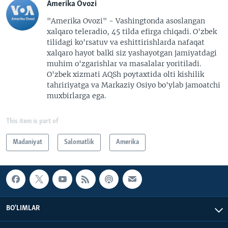
Amerika Ovozi
"Amerika Ovozi" - Vashingtonda asoslangan
xalqaro teleradio, 45 tilda efirga chiqadi. O'zbek
tilidagi ko'rsatuv va eshittirishlarda nafaqat
xalqaro hayot balki siz yashayotgan jamiyatdagi
muhim o'zgarishlar va masalalar yoritiladi.
O'zbek xizmati AQSh poytaxtida olti kishilik
tahririyatga va Markaziy Osiyo bo'ylab jamoatchi
muxbirlarga ega.
This item is part of
Madaniyat
Salomatlik
Amerika
BO'LIMLAR