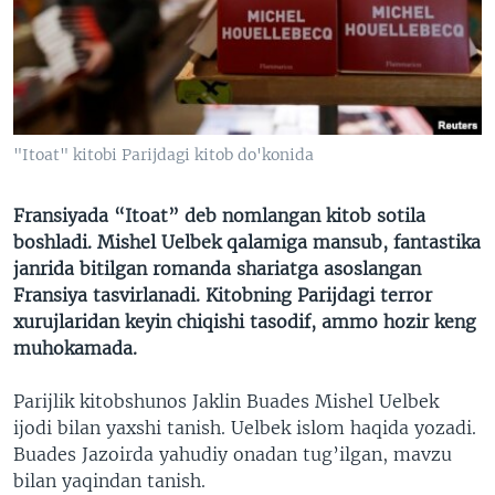
VIDEO
ODNOKLASSNIKI
XABARLAR SURATLARDA
TELEGRAM
TWITTER
SOUNDCLOUD
VOA
"Itoat" kitobi Parijdagi kitob do'konida
Fransiyada “Itoat” deb nomlangan kitob sotila
boshladi. Mishel Uelbek qalamiga mansub, fantastika
janrida bitilgan romanda shariatga asoslangan
Fransiya tasvirlanadi. Kitobning Parijdagi terror
xurujlaridan keyin chiqishi tasodif, ammo hozir keng
muhokamada.
Parijlik kitobshunos Jaklin Buades Mishel Uelbek
ijodi bilan yaxshi tanish. Uelbek islom haqida yozadi.
Buades Jazoirda yahudiy onadan tug’ilgan, mavzu
bilan yaqindan tanish.