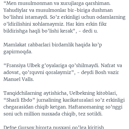
“Men musulmonman va xurujlarga qarshiman.
Yahudiylar va musulmonlar bir-biriga dushman
bo’lishni istamaydi. So’z erkinligi uchun odamlarning
o’ldirilishini xohlamaymiz. Har kim erkin fikr
bildirishga haqli bo’lishi kerak", - dedi u.
Mamlakat rahbarlari birdamlik haqida ko’p
gapirmoqda.
“Fransiya Ulbek g’oyalariga qo’shilmaydi. Nafrat va
adovat, qo’rquvni qoralaymiz”, - deydi Bosh vazir
Manuel Valls.​
Tanqidchilarning aytishicha, Uelbekning kitoblari,
“Sharli Ebdo” jurnalining karikaturalari so’z erkinligi
chegarasidan chiqib ketgan. Haftanomaning so’nggi
soni uch million nusxada chiqib, tez sotildi.​
Defne Gursoy birorta nusxani qo’lga kiritish