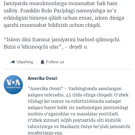
Jamiyatda musulmonlarga munosabat hali ham
salbiy. Franklin Bulo Parijdagi namoyishga so’z
erkinligini himoya qilish uchun emas, islom diniga
qarshi munosabat bildirish uchun chiqdi.
“Islom dini fransuz jamiyatini barbod qilmoqchi.
Bizni o’ldirmoqchi ular”, - deydi u.
Ulashing
Follow us
Amerika Ovozi
"Amerika Ovozi" - Vashingtonda asoslangan
xalqaro teleradio, 45 tilda efirga chiqadi. O'zbek
tilidagi ko'rsatuv va eshittirishlarda nafaqat
xalqaro hayot balki siz yashayotgan jamiyatdagi
muhim o'zgarishlar va masalalar yoritiladi.
O'zbek xizmati AQSh poytaxtida olti kishilik
tahririyatga va Markaziy Osiyo bo'ylab jamoatchi
muxbirlarga ega.