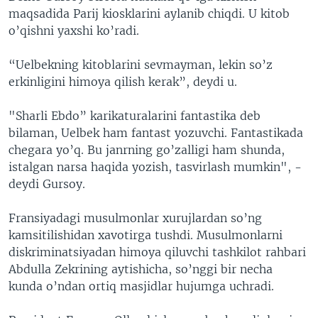
maqsadida Parij kiosklarini aylanib chiqdi. U kitob
o’qishni yaxshi ko’radi.
“Uelbekning kitoblarini sevmayman, lekin so’z
erkinligini himoya qilish kerak”, deydi u.
"Sharli Ebdo” karikaturalarini fantastika deb
bilaman, Uelbek ham fantast yozuvchi. Fantastikada
chegara yo’q. Bu janrning go’zalligi ham shunda,
istalgan narsa haqida yozish, tasvirlash mumkin", -
deydi Gursoy.​
Fransiyadagi musulmonlar xurujlardan so’ng
kamsitilishidan xavotirga tushdi. Musulmonlarni
diskriminatsiyadan himoya qiluvchi tashkilot rahbari
Abdulla Zekrining aytishicha, so’nggi bir necha
kunda o’ndan ortiq masjidlar hujumga uchradi.