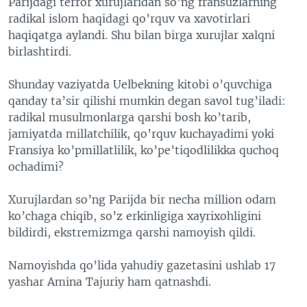
Parijdagi terror xurujlaridan so’ng fransuzlarning
radikal islom haqidagi qo’rquv va xavotirlari
haqiqatga aylandi. Shu bilan birga xurujlar xalqni
birlashtirdi.
Shunday vaziyatda Uelbekning kitobi o’quvchiga
qanday ta’sir qilishi mumkin degan savol tug’iladi:
radikal musulmonlarga qarshi bosh ko’tarib,
jamiyatda millatchilik, qo’rquv kuchayadimi yoki
Fransiya ko’pmillatlilik, ko’pe’tiqodlilikka quchoq
ochadimi?
Xurujlardan so’ng Parijda bir necha million odam
ko’chaga chiqib, so’z erkinligiga xayrixohligini
bildirdi, ekstremizmga qarshi namoyish qildi.
Namoyishda qo’lida yahudiy gazetasini ushlab 17
yashar Amina Tajuriy ham qatnashdi.