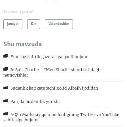
This item is part of
Jamiyat
Din
Vatandoshlar
Shu mavzuda
Fransuz satirik gazetasiga qonli hujum
Je Suis Charlie - "Men Sharli" shiori ostidagi
namoyishlar
Sudanlik karikaturachi Xolid Albaih ijodidan
Parijda birdamlik yurishi
AQSh Markaziy qo'mondonligining Twitter va YouTube
sahifasiga hujum