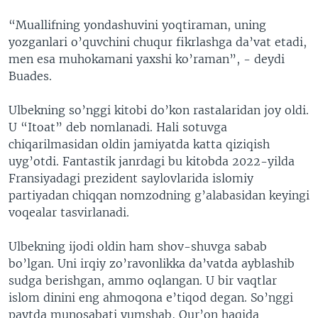
“Muallifning yondashuvini yoqtiraman, uning
yozganlari o’quvchini chuqur fikrlashga da’vat etadi,
men esa muhokamani yaxshi ko’raman”, - deydi
Buades.​
Ulbekning so’nggi kitobi do’kon rastalaridan joy oldi.
U “Itoat” deb nomlanadi. Hali sotuvga
chiqarilmasidan oldin jamiyatda katta qiziqish
uyg’otdi. Fantastik janrdagi bu kitobda 2022-yilda
Fransiyadagi prezident saylovlarida islomiy
partiyadan chiqqan nomzodning g’alabasidan keyingi
voqealar tasvirlanadi.​
Ulbekning ijodi oldin ham shov-shuvga sabab
bo’lgan. Uni irqiy zo’ravonlikka da’vatda ayblashib
sudga berishgan, ammo oqlangan. U bir vaqtlar
islom dinini eng ahmoqona e’tiqod degan. So’nggi
paytda munosabati yumshab, Qur’on haqida