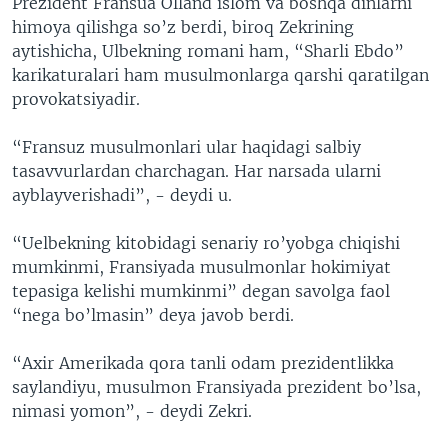
Prezident Fransua Olland islom va boshqa dinlarni
himoya qilishga so’z berdi, biroq Zekrining
aytishicha, Ulbekning romani ham, “Sharli Ebdo”
karikaturalari ham musulmonlarga qarshi qaratilgan
provokatsiyadir.
“Fransuz musulmonlari ular haqidagi salbiy
tasavvurlardan charchagan. Har narsada ularni
ayblayverishadi”, - deydi u.
“Uelbekning kitobidagi senariy ro’yobga chiqishi
mumkinmi, Fransiyada musulmonlar hokimiyat
tepasiga kelishi mumkinmi” degan savolga faol
“nega bo’lmasin” deya javob berdi.
“Axir Amerikada qora tanli odam prezidentlikka
saylandiyu, musulmon Fransiyada prezident bo’lsa,
nimasi yomon”, - deydi Zekri.​