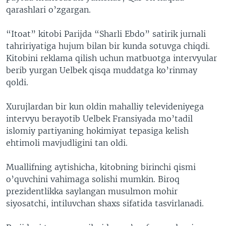
qarashlari o’zgargan.​
“Itoat” kitobi Parijda “Sharli Ebdo” satirik jurnali
tahririyatiga hujum bilan bir kunda sotuvga chiqdi.
Kitobini reklama qilish uchun matbuotga intervyular
berib yurgan Uelbek qisqa muddatga ko’rinmay
qoldi.​
Xurujlardan bir kun oldin mahalliy televideniyega
intervyu berayotib Uelbek Fransiyada mo’tadil
islomiy partiyaning hokimiyat tepasiga kelish
ehtimoli mavjudligini tan oldi.
Muallifning aytishicha, kitobning birinchi qismi
o’quvchini vahimaga solishi mumkin. Biroq
prezidentlikka saylangan musulmon mohir
siyosatchi, intiluvchan shaxs sifatida tasvirlanadi.​