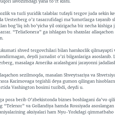
uqori lavozimdagi yana to’rt kishi.
zlik va turli yuridik talablar tufayli tergov juda sekin k
a Uesterberg o’z tasarrufidagi ma’lumotlarga tayanib sh
lan bog’liq ish bo’yicha yil oxirigacha bir necha kishiga 
arrar. “TeliaSonera” ga ishlagan bu shaxslar allaqachon
n.
ukumati shved tergovchilari bilan hamkorlik qilmayapti 
qondirmagan, deydi jurnalist o’zi bilganlariga asoslanib. 
rberg, masalaga Amerika aralashgani jarayonni jadallasht
allaqachon sezilmoqda, masalan Shveytsariya va Shvetsiy
nora Karimovaga tegishli deya gumon qilingan hisoblarn
rtida Vashington bosimi turibdi, deydi u.
iga pora berib O'zbekistonda biznes boshlagani da'vo qi
ng “Telenor” va Gollandiya hamda Rossiyada asoslanga
niyalarining aksiyalari ham Nyu-Yorkdagi qimmatbaho 