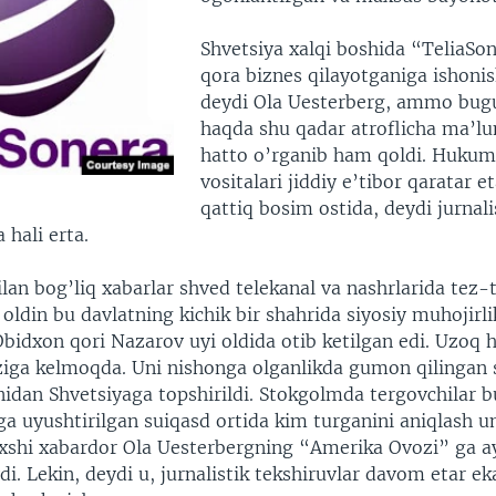
Shvetsiya xalqi boshida “TeliaSo
qora biznes qilayotganiga ishonis
deydi Ola Uesterberg, ammo bugu
haqda shu qadar atroflicha ma’l
hatto o’rganib ham qoldi. Hukum
vositalari jiddiy e’tibor qaratar 
qattiq bosim ostida, deydi jurnali
 hali erta.
lan bog’liq xabarlar shved telekanal va nashrlarida tez-
l oldin bu davlatning kichik bir shahrida siyosiy muhojirl
bidxon qori Nazarov uyi oldida otib ketilgan edi. Uzoq 
iga kelmoqda. Uni nishonga olganlikda gumon qilingan 
idan Shvetsiyaga topshirildi. Stokgolmda tergovchilar bu
ga uyushtirilgan suiqasd ortida kim turganini aniqlash u
xshi xabardor Ola Uesterbergning “Amerika Ovozi” ga ay
. Lekin, deydi u, jurnalistik tekshiruvlar davom etar ek