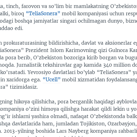
ka, tinch, farovon va so’lim bir mamlakatning O’zbekisto
balki, biroq
“TeliaSonera”
mobil kompaniyasi uchun resp
odagi boshqa jamiyatlar singari ochilmagan dunyo, bizne
ddao edi.
 prokuraturasining bildirishicha, davlat va aksionerlar e
liaSonera” Prezident Islom Karimovning qizi Gulnora K
a pora berib, O’zbekiston bozoriga kirib borgan va bug
moqda. Jurnalistik tekshiruvlar gap kamida 340 million d
ko'rsatadi. Yevrosiyo davlatlari bo’ylab “TeliaSonera” 
qin xaridorga ega.
“Ucell”
mobil xizmatidan foydalansangi
ra” tizimidasiz.
ning hikoya qilishicha, pora berganlik haqidagi ayblovla
ompaniya o’zini himoya qilishga harakat qildi lekin u yo
g’ir ishlarni yashira olmadi, nafaqat O’zbekistonda balk
oshqa davlatlarida ham, jumladan Tojikiston, Ozarbayjon,
. 2013-yilning boshida Lars Nayberg kompaniya rahbarli