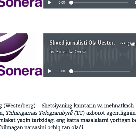
0:00
EMBED
Shved jurnalisti Ola Uesterberg mamlakatdagi eng yirik korrupsiya ishini yoritib kelmoqda - Navbahor Imamova
EMB
by
Amerika Ovozi
No media source currently available
0:00
EMBED
g (Westerberg) - Shetsiyaning kamtarin va mehnatkash
an,
Tidningarnas Telegrambyrå (
TT) axborot agentliginin
lakat yaqin tarixidagi eng katta masalalarni yoritgan bo
bilmagan narsasini ochiq tan oladi.