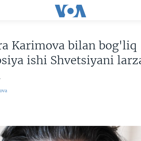
a Karimova bilan bog'liq
siya ishi Shvetsiyani lar
n
ova