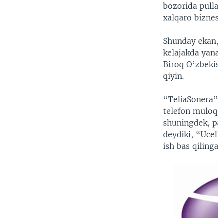
bozorida pulla
xalqaro biznes
Shunday ekan, 
kelajakda yana
Biroq O’zbeki
qiyin.
“TeliaSonera”
telefon muloq
shuningdek, p
deydiki, “Uce
ish bas qiling