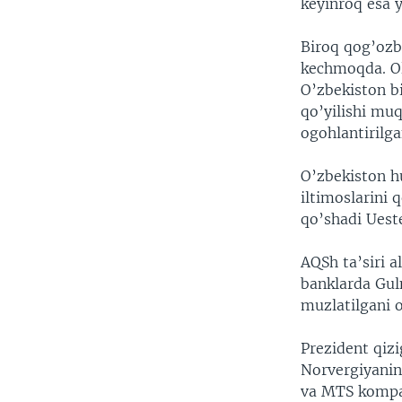
keyinroq esa y
Biroq qog’ozbo
kechmoqda. Ol
O’zbekiston bi
qo’yilishi muq
ogohlantirilga
O’zbekiston h
iltimoslarini 
qo’shadi Ueste
AQSh ta’siri 
banklarda Gul
muzlatilgani o
Prezident qiz
Norvergiyani
va MTS kompa