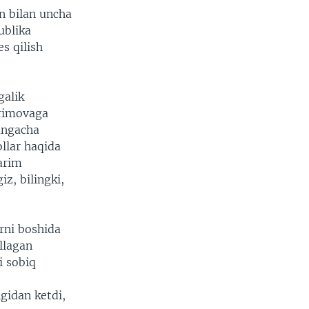
n bilan uncha
ublika
s qilish
galik
arimovaga
ungacha
ollar haqida
yarim
z, bilingki,
rni boshida
llagan
i sobiq
gidan ketdi,