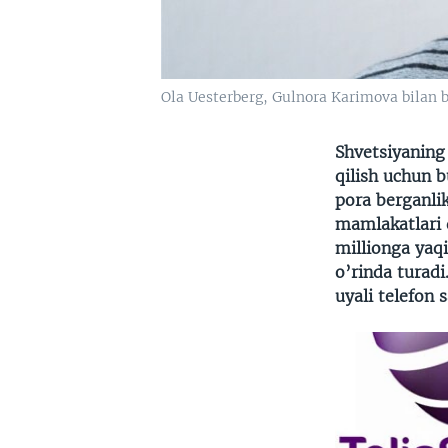
Ola Uesterberg, Gulnora Karimova bilan bo
Shvetsiyaning
qilish uchun b
pora berganli
mamlakatlari 
millionga yaq
o’rinda turadi
uyali telefon 