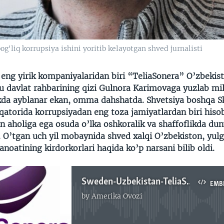
g'liq korrupsiya ishini yoritib kelayotgan shved jurnalisti
 eng yirik kompaniyalaridan biri “TeliaSonera” O’zbekis
u davlat rahbarining qizi Gulnora Karimovaga yuzlab mil
kda ayblanar ekan, omma dahshatda. Shvetsiya boshqa S
qatorida korrupsiyadan eng toza jamiyatlardan biri hisob
in aholiga ega osuda o’lka oshkoralik va shaffoflikda du
. O’tgan uch yil mobaynida shved xalqi O’zbekiston, yulg’
sanoatining kirdorkorlari haqida ko’p narsani bilib oldi.
Sweden-Uzbekistan-TeliaSonera - Ola Westerberg, Swedish Journalist - Navbahor Imamova, VOA Uzbek
EMB
by
Amerika Ovozi
No media source currently available