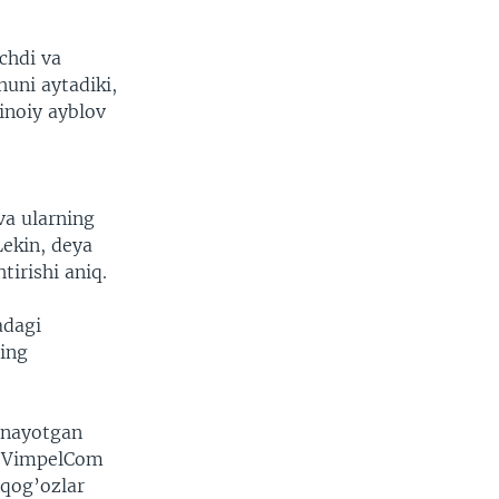
echdi va
uni aytadiki,
jinoiy ayblov
va ularning
Lekin, deya
irishi aniq.
adagi
ing
linayotgan
n VimpelCom
qog’ozlar