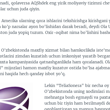
nadi, qolaversa AQShdek eng yirik moliyaviy tizimni che
lar uchun juda qiyin.
Amerika ularning qora ishlarini tekshirishga kirishgani 
 ko’p narsalar ayon bo’lishidan darak beradi, deydi Ola 
ston juda yopiq tuzum. Oxir-oqibat nima bo’lishini basho
 O’zbekistonda maxfiy xizmat bilan hamkorlikda iste’mo
otlarini zimdan kuzatish uchun imkoniyat yaratib bergan
axta kampaniyasida qatnashganlikda ham qoralanadi. Ol
ll” mijozlari hamon maxfiy kuzatuv ostida bo’lsa ajabma
ani haqida hech qanday isbot yo’q.
Lekin “TeliaSonera" bir necha oy
O’zbekistonda uning xodimlari m
mehnatga bosh egmaydi va paxta
uchun bir tiyin ham berilmaydi d
ogohlantirgan va maxsus bayonot