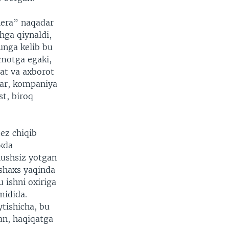
nera” naqadar
hga qiynaldi,
nga kelib bu
umotga egaki,
at va axborot
etar, kompaniya
st, biroq
tez chiqib
ikda
hushsiz yotgan
shaxs yaqinda
 ishni oxiriga
midida.
tishicha, bu
an, haqiqatga