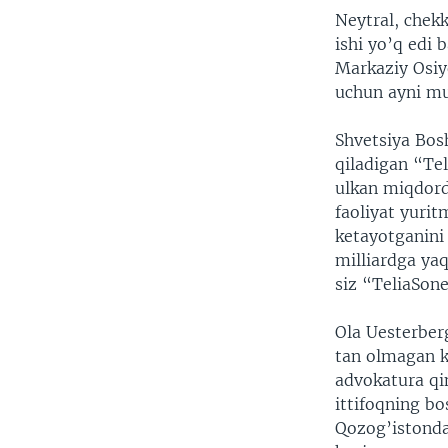
Neytral, chek
ishi yo’q edi 
Markaziy Osiy
uchun ayni mu
Shvetsiya Bosh
qiladigan “Te
ulkan miqdord
faoliyat yurit
ketayotganini 
milliardga ya
siz “TeliaSone
Ola Uesterberg
tan olmagan k
advokatura qin
ittifoqning b
Qozog’istonda