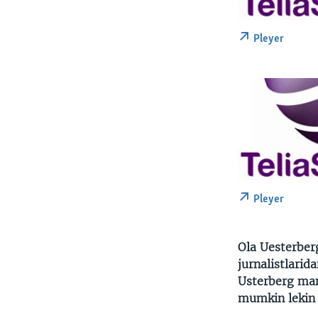
Pleyer
Pleyer
Ola Uesterber
jurnalistlarid
Usterberg mam
mumkin lekin 