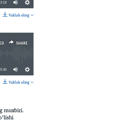
13:19
Yuklab oling
SHARE
ED
SHARE
5:30
Yuklab oling
SHARE
g muxbiri.
’lishi