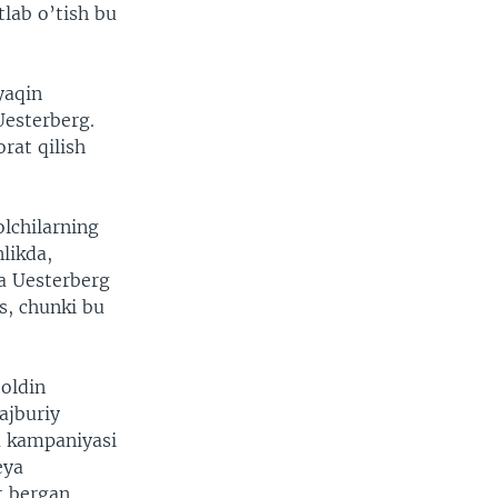
tlab o’tish bu
yaqin
Uesterberg.
rat qilish
lchilarning
likda,
a Uesterberg
s, chunki bu
 oldin
ajburiy
 kampaniyasi
eya
 bergan.