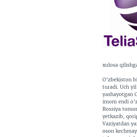
xulosa qilishga
O’zbekiston bi
turadi. Uch yi
yashayotgan O
imom endi o’z
Rossiya tomon
yetkazib, qori
Vaziyatdan ya
oson kechmaydi