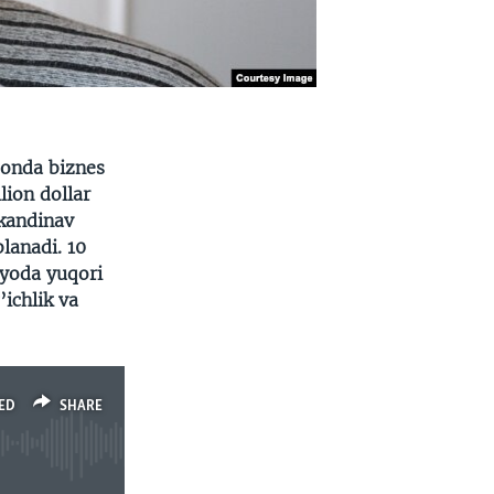
tonda biznes
lion dollar
kandinav
lanadi. 10
nyoda yuqori
ichlik va
ED
SHARE