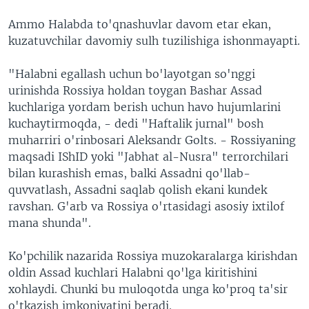
Ammo Halabda to'qnashuvlar davom etar ekan,
kuzatuvchilar davomiy sulh tuzilishiga ishonmayapti.
"Halabni egallash uchun bo'layotgan so'nggi
urinishda Rossiya holdan toygan Bashar Assad
kuchlariga yordam berish uchun havo hujumlarini
kuchaytirmoqda, - dedi "Haftalik jurnal" bosh
muharriri o'rinbosari Aleksandr Golts. - Rossiyaning
maqsadi IShID yoki "Jabhat al-Nusra" terrorchilari
bilan kurashish emas, balki Assadni qo'llab-
quvvatlash, Assadni saqlab qolish ekani kundek
ravshan. G'arb va Rossiya o'rtasidagi asosiy ixtilof
mana shunda".
Ko'pchilik nazarida Rossiya muzokaralarga kirishdan
oldin Assad kuchlari Halabni qo'lga kiritishini
xohlaydi. Chunki bu muloqotda unga ko'proq ta'sir
o'tkazish imkoniyatini beradi.