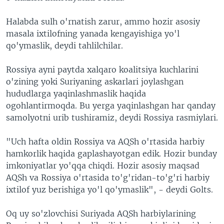
Halabda sulh o'rnatish zarur, ammo hozir asosiy
masala ixtilofning yanada kengayishiga yo'l
qo'ymaslik, deydi tahlilchilar.
Rossiya ayni paytda xalqaro koalitsiya kuchlarini
o'zining yoki Suriyaning askarlari joylashgan
hududlarga yaqinlashmaslik haqida
ogohlantirmoqda. Bu yerga yaqinlashgan har qanday
samolyotni urib tushiramiz, deydi Rossiya rasmiylari.
"Uch hafta oldin Rossiya va AQSh o'rtasida harbiy
hamkorlik haqida gaplashayotgan edik. Hozir bunday
imkoniyatlar yo'qqa chiqdi. Hozir asosiy maqsad
AQSh va Rossiya o'rtasida to'g'ridan-to'g'ri harbiy
ixtilof yuz berishiga yo'l qo'ymaslik", - deydi Golts.
Oq uy so'zlovchisi Suriyada AQSh harbiylarining