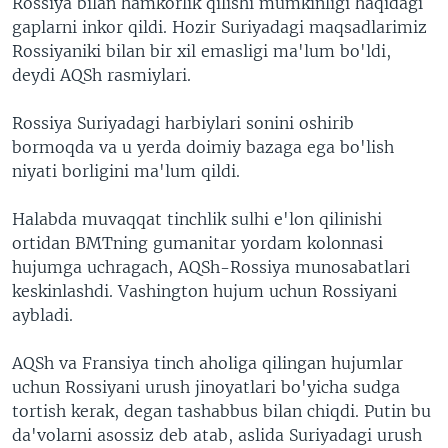
Rossiya bilan hamkorlik qilishi mumkinligi haqidagi
gaplarni inkor qildi. Hozir Suriyadagi maqsadlarimiz
Rossiyaniki bilan bir xil emasligi ma'lum bo'ldi,
deydi AQSh rasmiylari.
Rossiya Suriyadagi harbiylari sonini oshirib
bormoqda va u yerda doimiy bazaga ega bo'lish
niyati borligini ma'lum qildi.
Halabda muvaqqat tinchlik sulhi e'lon qilinishi
ortidan BMTning gumanitar yordam kolonnasi
hujumga uchragach, AQSh-Rossiya munosabatlari
keskinlashdi. Vashington hujum uchun Rossiyani
aybladi.
AQSh va Fransiya tinch aholiga qilingan hujumlar
uchun Rossiyani urush jinoyatlari bo'yicha sudga
tortish kerak, degan tashabbus bilan chiqdi. Putin bu
da'volarni asossiz deb atab, aslida Suriyadagi urush