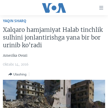
Bosh
sahifaga
boring
Boshiga
YAQIN SHARQ
qayting
BOSH SAHIFA
Xalqaro hamjamiyat Halab tinchlik
Qidiruvga
AMERIKA
sulhini jonlantirishga yana bir bor
o'ting
MARKAZIY OSIYO
urinib ko'radi
XALQARO
Amerika Ovozi
VATANDOSHLAR
Oktabr 14, 2016
MULTIMEDIA
Ulashing
IJTIMOIY TARMOQLAR
AMERIKA MANZARALARI
INGLIZ TILI DARSLARI
XALQARO HAYOT
FACEBOOK
EDITORIAL
VASHINGTON CHOYXONASI
YOUTUBE
MOBIL-SALOM!
INSTAGRAM
Learning English