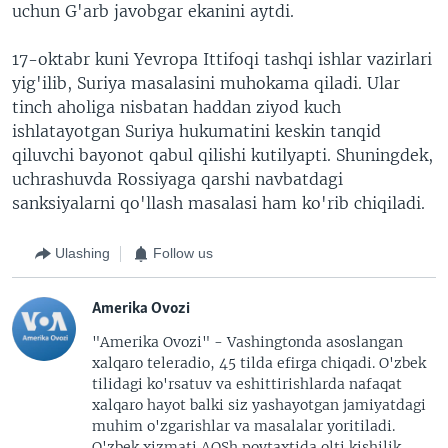
uchun G'arb javobgar ekanini aytdi.
17-oktabr kuni Yevropa Ittifoqi tashqi ishlar vazirlari
yig'ilib, Suriya masalasini muhokama qiladi. Ular
tinch aholiga nisbatan haddan ziyod kuch
ishlatayotgan Suriya hukumatini keskin tanqid
qiluvchi bayonot qabul qilishi kutilyapti. Shuningdek,
uchrashuvda Rossiyaga qarshi navbatdagi
sanksiyalarni qo'llash masalasi ham ko'rib chiqiladi.
Ulashing
Follow us
Amerika Ovozi
"Amerika Ovozi" - Vashingtonda asoslangan
xalqaro teleradio, 45 tilda efirga chiqadi. O'zbek
tilidagi ko'rsatuv va eshittirishlarda nafaqat
xalqaro hayot balki siz yashayotgan jamiyatdagi
muhim o'zgarishlar va masalalar yoritiladi.
O'zbek xizmati AQSh poytaxtida olti kishilik