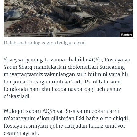
VIDEO
ODNOKLASSNIKI
XABARLAR SURATLARDA
TELEGRAM
TWITTER
SOUNDCLOUD
VOA
Halab shahrining vayron bo'lgan qismi
Shveysariyaning Lozanna shahrida AQSh, Rossiya va
Yaqin Sharq mamlakatlari diplomatlari Suriyaning
muvaffaqiyatsiz yakunlangan sulh bitimini yana bir
bor jonlantirishga urinib ko'radi. 16-oktabr kuni
Londonda ham shu haqda navbatdagi uchrashuv
o'tkaziladi.
Muloqot xabari AQSh va Rossiya muzokaralarni
to'xtatganini e'lon qilishidan ikki hafta o'tib chiqdi.
Rossiya rasmiylari ijobiy natijadan hanuz umidvor
ekanini aytadi.