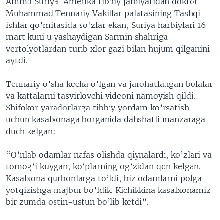
Ammo Suriya-Amerika tibbiy jamiyatidan doktor
Muhammad Tennariy Vakillar palatasining Tashqi
ishlar qo’mitasida so'zlar ekan, Suriya harbiylari 16-
mart kuni u yashaydigan Sarmin shahriga
vertolyotlardan turib xlor gazi bilan hujum qilganini
aytdi.
​Tennariy o’sha kecha o’lgan va jarohatlangan bolalar
va kattalarni tasvirlovchi videoni namoyish qildi.
Shifokor yaradorlarga tibbiy yordam ko’rsatish
uchun kasalxonaga borganida dahshatli manzaraga
duch kelgan:
“O’nlab odamlar nafas olishda qiynalardi, ko’zlari va
tomog’i kuygan, ko’plarning og’zidan qon kelgan.
Kasalxona qurbonlarga to’ldi, biz odamlarni polga
yotqizishga majbur bo’ldik. Kichikkina kasalxonamiz
bir zumda ostin-ustun bo’lib ketdi”.