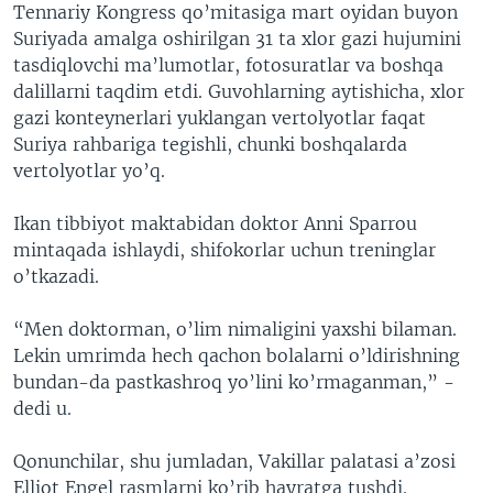
Tennariy Kongress qo’mitasiga mart oyidan buyon
Suriyada amalga oshirilgan 31 ta xlor gazi hujumini
tasdiqlovchi ma’lumotlar, fotosuratlar va boshqa
dalillarni taqdim etdi. Guvohlarning aytishicha, xlor
gazi konteynerlari yuklangan vertolyotlar faqat
Suriya rahbariga tegishli, chunki boshqalarda
vertolyotlar yo’q.
Ikan tibbiyot maktabidan doktor Anni Sparrou
mintaqada ishlaydi, shifokorlar uchun treninglar
o’tkazadi.
“Men doktorman, o’lim nimaligini yaxshi bilaman.
Lekin umrimda hech qachon bolalarni o’ldirishning
bundan-da pastkashroq yo’lini ko’rmaganman,” -
dedi u.
Qonunchilar, shu jumladan, Vakillar palatasi a’zosi
Elliot Engel rasmlarni ko’rib hayratga tushdi.