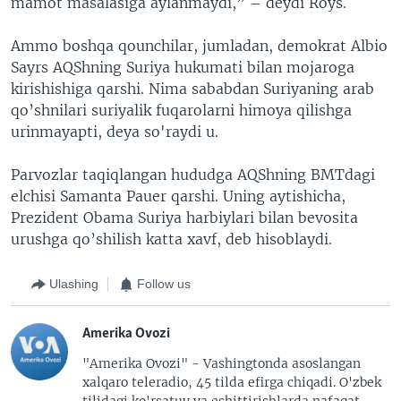
mamot masalasiga aylanmaydi,” – deydi Roys.
Ammo boshqa qounchilar, jumladan, demokrat Albio
Sayrs AQShning Suriya hukumati bilan mojaroga
kirishishiga qarshi. Nima sababdan Suriyaning arab
qo’shnilari suriyalik fuqarolarni himoya qilishga
urinmayapti, deya so'raydi u.
Parvozlar taqiqlangan hududga AQShning BMTdagi
elchisi Samanta Pauer qarshi. Uning aytishicha,
Prezident Obama Suriya harbiylari bilan bevosita
urushga qo’shilish katta xavf, deb hisoblaydi.
Ulashing
Follow us
Amerika Ovozi
"Amerika Ovozi" - Vashingtonda asoslangan
xalqaro teleradio, 45 tilda efirga chiqadi. O'zbek
tilidagi ko'rsatuv va eshittirishlarda nafaqat