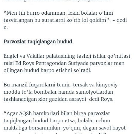
“Men tili burro odamman, lekin bolalar o’limi
tasvirlangan bu suratlarni ko’rib lol qoldim”, - dedi
u.
Parvozlar taqiqlangan hudud
Englel va Vakillar palatasining tashqi ishlar qo’mitasi
raisi Ed Roys Pentagondan Suriyada parvozlar man
qilingan hudud barpo etishni so’radi.
Bu manzil fuqarolarni temir-tersak va kimyoviy
modda to'la bombalar hamda samolyotlardan
tashlanadigan xlor gazidan asraydi, dedi Roys.
“Agar AQSh hamkorlari bilan birga parvozlar
taqiqlangan hudud barpo etsa, bolalar uchun
maktabga borsammikin-yo’qmi, degan savol hayot-