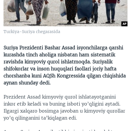
VIDEO
ODNOKLASSNIKI
XABARLAR SURATLARDA
TELEGRAM
TWITTER
Turkiya-Suriya chegarasida
SOUNDCLOUD
VOA
Suriya Prezidenti Bashar Assad isyonchilarga qarshi
kurashda tinch aholiga nisbatan ham sistematik
ravishda kimyoviy qurol ishlatmoqda. Suriyalik
shifokorlar va inson huquqlari faollari joriy hafta
chorshanba kuni AQSh Kongressida qilgan chiqishida
aynan shunday dedi.
Prezident Assad kimyoviy qurol ishlatayotganini
inkor etib keladi va buning isboti yo’qligini aytadi.
Ilgargi xalqaro bosimga javoban u kimyoviy qurollar
yo’q qilinganini ta’kiqlagan edi.