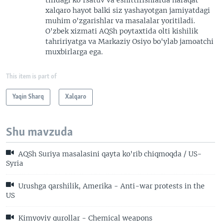
xalqaro hayot balki siz yashayotgan jamiyatdagi
muhim o'zgarishlar va masalalar yoritiladi.
O'zbek xizmati AQSh poytaxtida olti kishilik
tahririyatga va Markaziy Osiyo bo'ylab jamoatchi
muxbirlarga ega.
This item is part of
Yaqin Sharq
Xalqaro
Shu mavzuda
AQSh Suriya masalasini qayta ko'rib chiqmoqda / US-
Syria
Urushga qarshilik, Amerika - Anti-war protests in the
US
Kimyoviy qurollar - Chemical weapons