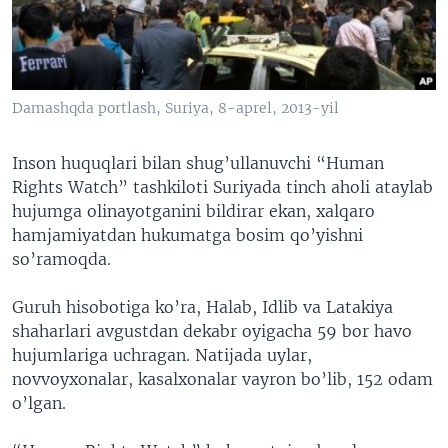
VIDEO
ODNOKLASSNIKI
XABARLAR SURATLARDA
TELEGRAM
TWITTER
Damashqda portlash, Suriya, 8-aprel, 2013-yil
SOUNDCLOUD
VOA
Inson huquqlari bilan shug’ullanuvchi “Human
Rights Watch” tashkiloti Suriyada tinch aholi ataylab
hujumga olinayotganini bildirar ekan, xalqaro
hamjamiyatdan hukumatga bosim qo’yishni
so’ramoqda.
Guruh hisobotiga ko’ra, Halab, Idlib va Latakiya
shaharlari avgustdan dekabr oyigacha 59 bor havo
hujumlariga uchragan. Natijada uylar,
novvoyxonalar, kasalxonalar vayron bo’lib, 152 odam
o’lgan.