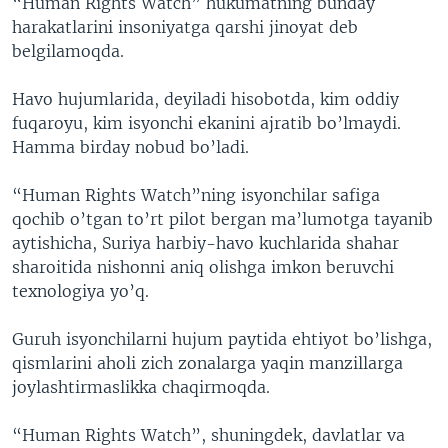
“Human Rights Watch” hukumatning bunday
harakatlarini insoniyatga qarshi jinoyat deb
belgilamoqda.
Havo hujumlarida, deyiladi hisobotda, kim oddiy
fuqaroyu, kim isyonchi ekanini ajratib bo’lmaydi.
Hamma birday nobud bo’ladi.
“Human Rights Watch”ning isyonchilar safiga
qochib o’tgan to’rt pilot bergan ma’lumotga tayanib
aytishicha, Suriya harbiy-havo kuchlarida shahar
sharoitida nishonni aniq olishga imkon beruvchi
texnologiya yo’q.
Guruh isyonchilarni hujum paytida ehtiyot bo’lishga,
qismlarini aholi zich zonalarga yaqin manzillarga
joylashtirmaslikka chaqirmoqda.
“Human Rights Watch”, shuningdek, davlatlar va