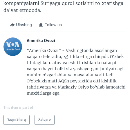
kompaniyalarni Suriyaga qurol sotishni to’xtatishga
da’vat etmoqda.
Ulashing
Follow us
Amerika Ovozi
"Amerika Ovozi" - Vashingtonda asoslangan
xalqaro teleradio, 45 tilda efirga chiqadi. O'zbek
tilidagi ko'rsatuv va eshittirishlarda nafaqat
xalqaro hayot balki siz yashayotgan jamiyatdagi
muhim o'zgarishlar va masalalar yoritiladi.
O'zbek xizmati AQSh poytaxtida olti kishilik
tahririyatga va Markaziy Osiyo bo'ylab jamoatchi
muxbirlarga ega.
This item is part of
Yaqin Sharq
Xalqaro