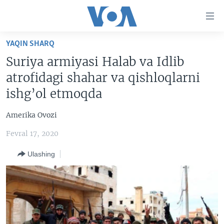
Bosh
sahifaga
boring
Boshiga
YAQIN SHARQ
qayting
BOSH SAHIFA
Suriya armiyasi Halab va Idlib
Qidiruvga
AMERIKA
atrofidagi shahar va qishloqlarni
o'ting
MARKAZIY OSIYO
ishg’ol etmoqda
XALQARO
Amerika Ovozi
VATANDOSHLAR
Fevral 17, 2020
MULTIMEDIA
Ulashing
IJTIMOIY TARMOQLAR
AMERIKA MANZARALARI
INGLIZ TILI DARSLARI
XALQARO HAYOT
FACEBOOK
EDITORIAL
VASHINGTON CHOYXONASI
YOUTUBE
MOBIL-SALOM!
INSTAGRAM
Learning English