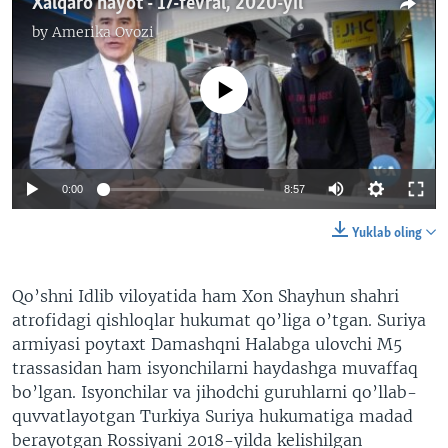
Xalqaro hayot - 17-fevral, 2020-yil
by
Amerika Ovozi
No media source currently available
0:00
8:57
Yuklab oling
Qo’shni Idlib viloyatida ham Xon Shayhun shahri
atrofidagi qishloqlar hukumat qo’liga o’tgan. Suriya
armiyasi poytaxt Damashqni Halabga ulovchi M5
trassasidan ham isyonchilarni haydashga muvaffaq
bo’lgan. Isyonchilar va jihodchi guruhlarni qo’llab-
quvvatlayotgan Turkiya Suriya hukumatiga madad
berayotgan Rossiyani 2018-yilda kelishilgan