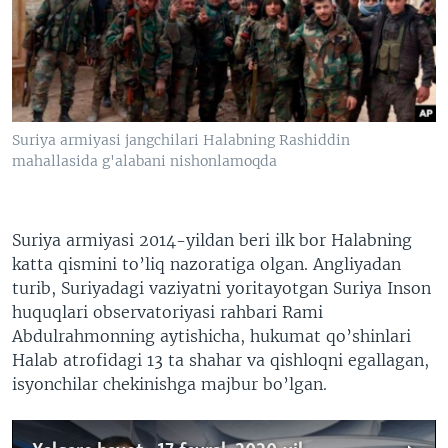
VIDEO
ODNOKLASSNIKI
XABARLAR SURATLARDA
TELEGRAM
TWITTER
SOUNDCLOUD
VOA
Suriya armiyasi jangchilari Halabning Rashiddin
mahallasida g'alabani nishonlamoqda
Suriya armiyasi 2014-yildan beri ilk bor Halabning
katta qismini to’liq nazoratiga olgan. Angliyadan
turib, Suriyadagi vaziyatni yoritayotgan Suriya Inson
huquqlari observatoriyasi rahbari Rami
Abdulrahmonning aytishicha, hukumat qo’shinlari
Halab atrofidagi 13 ta shahar va qishloqni egallagan,
isyonchilar chekinishga majbur bo’lgan.