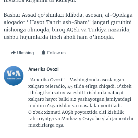
ravishda kirganini ta’kidlaydi.
Bashar Assad qo’shinlari Idlibda, asosan, al-Qoidaga
aloqador “Hayot Tahrir ash-Sham” jangari guruhini
nishonga olmoqda, biroq AQSh va Turkiya nazarida,
ushbu hujumlarda tinch aholi ham o’lmoqda.
Ulashing
Follow us
Amerika Ovozi
"Amerika Ovozi" - Vashingtonda asoslangan
xalqaro teleradio, 45 tilda efirga chiqadi. O'zbek
tilidagi ko'rsatuv va eshittirishlarda nafaqat
xalqaro hayot balki siz yashayotgan jamiyatdagi
muhim o'zgarishlar va masalalar yoritiladi.
O'zbek xizmati AQSh poytaxtida olti kishilik
tahririyatga va Markaziy Osiyo bo'ylab jamoatchi
muxbirlarga ega.