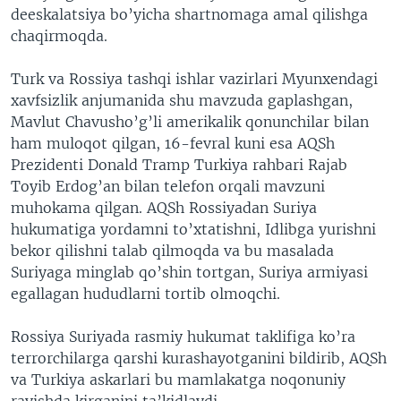
deeskalatsiya bo’yicha shartnomaga amal qilishga
chaqirmoqda.
Turk va Rossiya tashqi ishlar vazirlari Myunxendagi
xavfsizlik anjumanida shu mavzuda gaplashgan,
Mavlut Chavusho’g’li amerikalik qonunchilar bilan
ham muloqot qilgan, 16-fevral kuni esa AQSh
Prezidenti Donald Tramp Turkiya rahbari Rajab
Toyib Erdog’an bilan telefon orqali mavzuni
muhokama qilgan. AQSh Rossiyadan Suriya
hukumatiga yordamni to’xtatishni, Idlibga yurishni
bekor qilishni talab qilmoqda va bu masalada
Suriyaga minglab qo’shin tortgan, Suriya armiyasi
egallagan hududlarni tortib olmoqchi.
Rossiya Suriyada rasmiy hukumat taklifiga ko’ra
terrorchilarga qarshi kurashayotganini bildirib, AQSh
va Turkiya askarlari bu mamlakatga noqonuniy