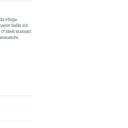
da efirga
hayot balki siz
. O'zbek xizmati
 jamoatchi