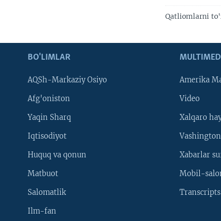
Qatliomlarni to'
BO'LIMLAR
MULTIMED
AQSh-Markaziy Osiyo
Amerika Ma
Afg'oniston
Video
Yaqin Sharq
Xalqaro ha
Iqtisodiyot
Vashington
Huquq va qonun
Xabarlar su
Matbuot
Mobil-salo
Salomatlik
Transcripts
Ilm-fan