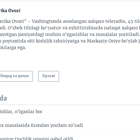
ika Ovozi
rika Ovozi" - Vashingtonda asoslangan xalqaro teleradio, 45 til
adi. O'zbek tilidagi ko'rsatuv va eshittirishlarda nafaqat xalqaro 
ayotgan jamiyatdagi muhim o'zgarishlar va masalalar yoritiladi
 poytaxtida olti kishilik tahririyatga va Markaziy Osiyo bo'ylab
irlarga ega.
Huquq va qonun
Siyosat
da
shlar, o'lganlar bor
ya masalasida Erondan yordam so’radi
nning tinchlik rejasini qabul qildi