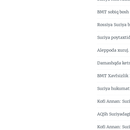
BMT sobiq bosh 
Rossiya Suriya b
Suriya poytaxti
Aleppoda xuruj.
Damashqda ketm
BMT Xavfsizlik 
Suriya hukumati
Kofi Annan: Sur
AQSh Suriyadagi
Kofi Annan: Suri