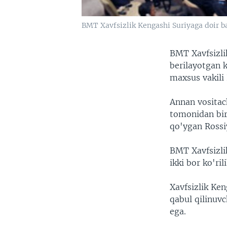
BMT Xavfsizlik Kengashi Suriyaga doir b
BMT Xavfsizli
berilayotgan k
maxsus vakili
Annan vositac
tomonidan bir 
qo'ygan Rossi
BMT Xavfsizli
ikki bor ko'ril
Xavfsizlik Ken
qabul qilinuv
ega.