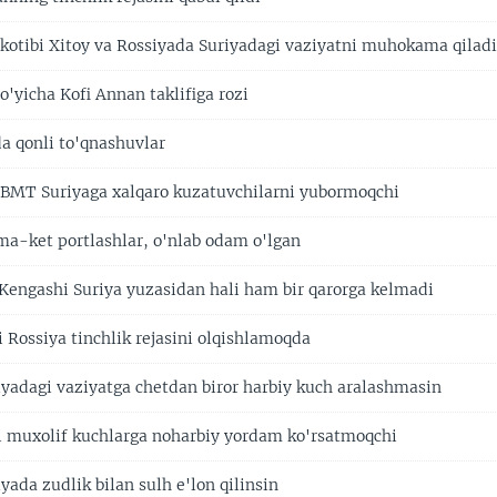
kotibi Xitoy va Rossiyada Suriyadagi vaziyatni muhokama qilad
o'yicha Kofi Annan taklifiga rozi
da qonli to'qnashuvlar
 BMT Suriyaga xalqaro kuzatuvchilarni yubormoqchi
a-ket portlashlar, o'nlab odam o'lgan
Kengashi Suriya yuzasidan hali ham bir qarorga kelmadi
 Rossiya tinchlik rejasini olqishlamoqda
iyadagi vaziyatga chetdan biror harbiy kuch aralashmasin
 muxolif kuchlarga noharbiy yordam ko'rsatmoqchi
yada zudlik bilan sulh e'lon qilinsin