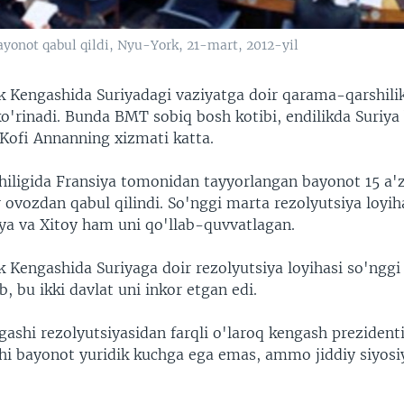
ayonot qabul qildi, Nyu-York, 21-mart, 2012-yil
k Kengashida Suriyadagi vaziyatga doir qarama-qarshil
o'rinadi. Bunda BMT sobiq bosh kotibi, endilikda Suriya
 Kofi Annanning xizmati katta.
hiligida Fransiya tomonidan tayyorlangan bayonot 15 a'
ovozdan qabul qilindi. So'nggi marta rezolyutsiya loyih
ya va Xitoy ham uni qo'llab-quvvatlagan.
k Kengashida Suriyaga doir rezolyutsiya loyihasi so'nggi
ib, bu ikki davlat uni inkor etgan edi.
gashi rezolyutsiyasidan farqli o'laroq kengash preziden
chi bayonot yuridik kuchga ega emas, ammo jiddiy siyos