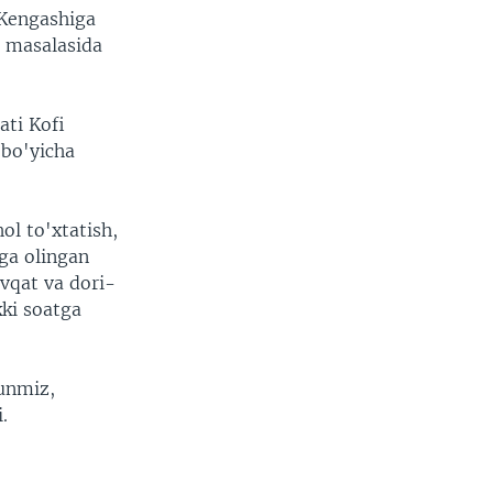
 Kengashiga
a masalasida
ati Kofi
 bo'yicha
.
ol to'xtatish,
sga olingan
vqat va dori-
ki soatga
unmiz,
.