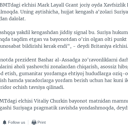
 BMTdagi elchisi Mark Layall Grant joriy oyda Xavfsizlik
ilmoqda. Uning aytishicha, hujjat kengash a'zolari Suriy
dan dalolat.
hqqa yakdil kengashdan jiddiy signal bu. Suriya hukum
da taqdim etgan va bayonotdan o'rin olgan olti punkt
unosabat bildirishi kerak endi", - deydi Britaniya elchisi
notda prezident Bashar al-Assadga zo'ravonliklarni darh
hlarini aholi yashovchi zonalardan chiqarish, asossiz hib
d etish, gumanitar yordamga ehtiyoj hududlarga oziq-o
sh hamda yaradorlarga yordam berish uchun har kuni ik
idor ochish tavsiya qilinadi.
MTdagi elchisi Vitaliy Churkin bayonot matnidan mamn
ngashi Suriyaga pragmatik ravishda yondashmoqda, deydi
Follow us
Print