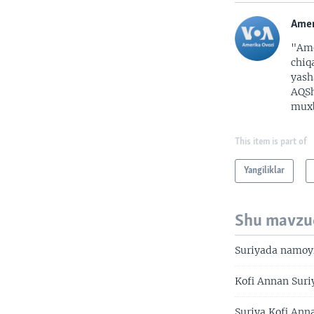
Amer
"Ame
chiq
yash
AQSh
muxb
This item is part of
Yangiliklar
Shu mavzu
Suriyada namoyi
Kofi Annan Suri
Suriya Kofi Anna