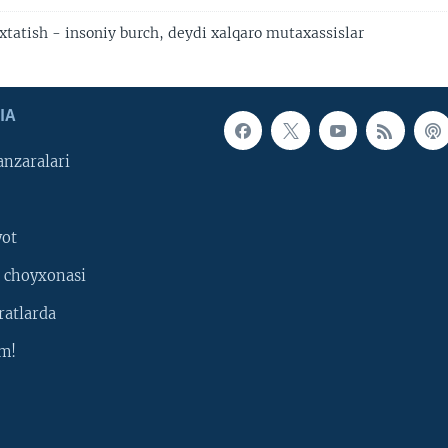
xtatish - insoniy burch, deydi xalqaro mutaxassislar
IA
nzaralari
yot
 choyxonasi
ratlarda
m!