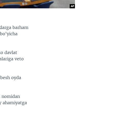
iklarga barham
 bo'yicha
zo davlat
alariga veto
 besh oyda
ti nomidan
iy ahamiyatga