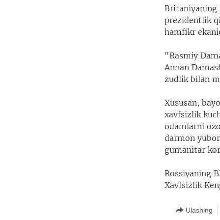
Britaniyaning
prezidentlik q
hamfikr ekani
"Rasmiy Damas
Annan Damashq
zudlik bilan m
Xususan, bayo
xavfsizlik kuc
odamlarni ozo
darmon yubori
gumanitar korr
Rossiyaning B
Xavfsizlik Ke
Ulashing