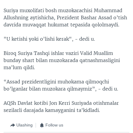
Suriya muxolifati bosh muzokarachisi Muhammad
Allushning aytishicha, Prezident Bashar Assad o’tish
davrida muvaqqat hukumat tepasida qololmaydi.
"U ketishi yoki o’lishi kerak", - dedi u.
Biroq Suriya Tashqi ishlar vaziri Valid Muallim
bunday shart bilan muzokarada qatnashmasligini
ma’lum qildi.
“Assad prezidentligini muhokama qilmoqchi
bo’lganlar bilan muzokara qilmaymiz”, - dedi u.
AQSh Davlat kotibi Jon Kerri Suriyada otishmalar
sezilarli darajada kamayganini ta'kidladi.
Ulashing
Follow us