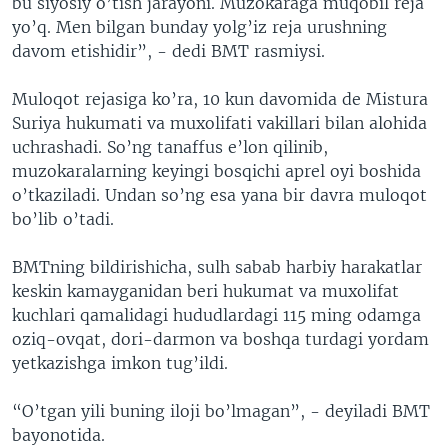
bu siyosiy o’tish jarayoni. Muzokaraga muqobil reja
yo’q. Men bilgan bunday yolg’iz reja urushning
davom etishidir”, - dedi BMT rasmiysi.
Muloqot rejasiga ko’ra, 10 kun davomida de Mistura
Suriya hukumati va muxolifati vakillari bilan alohida
uchrashadi. So’ng tanaffus e’lon qilinib,
muzokaralarning keyingi bosqichi aprel oyi boshida
o’tkaziladi. Undan so’ng esa yana bir davra muloqot
bo’lib o’tadi.
BMTning bildirishicha, sulh sabab harbiy harakatlar
keskin kamayganidan beri hukumat va muxolifat
kuchlari qamalidagi hududlardagi 115 ming odamga
oziq-ovqat, dori-darmon va boshqa turdagi yordam
yetkazishga imkon tug’ildi.
“O’tgan yili buning iloji bo’lmagan”, - deyiladi BMT
bayonotida.