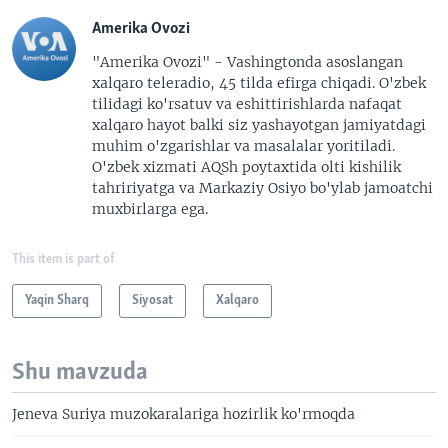
Amerika Ovozi
"Amerika Ovozi" - Vashingtonda asoslangan
xalqaro teleradio, 45 tilda efirga chiqadi. O'zbek
tilidagi ko'rsatuv va eshittirishlarda nafaqat
xalqaro hayot balki siz yashayotgan jamiyatdagi
muhim o'zgarishlar va masalalar yoritiladi.
O'zbek xizmati AQSh poytaxtida olti kishilik
tahririyatga va Markaziy Osiyo bo'ylab jamoatchi
muxbirlarga ega.
This item is part of
Yaqin Sharq
Siyosat
Xalqaro
Shu mavzuda
Jeneva Suriya muzokaralariga hozirlik ko'rmoqda