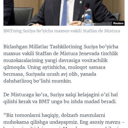
VIDEO
ODNOKLASSNIKI
XABARLAR SURATLARDA
TELEGRAM
TWITTER
BMTning Suriya bo’yicha maxsus vakili Staffan de Mistura
SOUNDCLOUD
VOA
Birlashgan Millatlar Tashkilotining Suriya bo’yicha
maxsus vakili Staffan de Mistura Jenevada tinchlik
muzokaralarining yangi davrasiga vositachilik
qilmoqda. Uning aytishicha, muloqot samara
bermasa, Suriyada urush avj olib, yanada
dahshatliroq bo’lishi mumkin.
De Misturaga ko’ra, Suriya xalqi kelajagini o’zi hal
qilishi kerak va BMT unga bu ishda madad beradi.
"Biz tomonlarni haqiqiy, dolzarb mavzularni
muhokama qilishga undayapmiz. Eng asosiy mavzu -