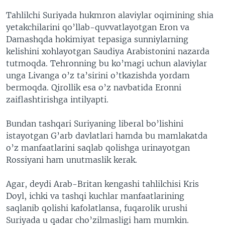
Tahlilchi Suriyada hukmron alaviylar oqimining shia
yetakchilarini qo’llab-quvvatlayotgan Eron va
Damashqda hokimiyat tepasiga sunniylarning
kelishini xohlayotgan Saudiya Arabistonini nazarda
tutmoqda. Tehronning bu ko’magi uchun alaviylar
unga Livanga o’z ta’sirini o’tkazishda yordam
bermoqda. Qirollik esa o’z navbatida Eronni
zaiflashtirishga intilyapti.
Bundan tashqari Suriyaning liberal bo’lishini
istayotgan G’arb davlatlari hamda bu mamlakatda
o’z manfaatlarini saqlab qolishga urinayotgan
Rossiyani ham unutmaslik kerak.
Agar, deydi Arab-Britan kengashi tahlilchisi Kris
Doyl, ichki va tashqi kuchlar manfaatlarining
saqlanib qolishi kafolatlansa, fuqarolik urushi
Suriyada u qadar cho’zilmasligi ham mumkin.