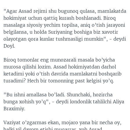
"Agar Assad rejimi shu bugunoq qulasa, mamlakatda
hokimiyat uchun qattiq kurash boshlanadi. Biroq
masalaga siyosiy yechim topilsa, aniq o’tish jarayoni
belgilansa, u holda Suriyaning boshiga biz xavotir
olayotgan qora kunlar tushmasligi mumkin", - deydi
Doyl.
Biroq tomonlar eng munozarali masala bo’yicha
murosa qilishi lozim. Assad hokimiyatdan darhol
ketadimi yoki o’tish davrida mamlakatni boshqarib
turadimi? Hech bir tomonning past kelgisi yo’q.
"Bu ishni amallasa bo’ladi. Shunchaki, hozircha
bunga xohish yo’q", - deydi londonlik tahlilchi Aliya
Braximiy.
Vaziyat o’zgarmas ekan, mojaro yana bir necha oy,
balki yil davom etishi muqarrar, xoh Assad