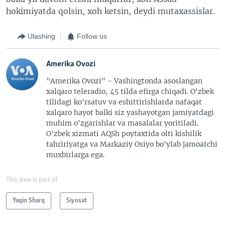
hokimiyatda qolsin, xoh ketsin, deydi mutaxassislar.
Ulashing
Follow us
Amerika Ovozi
"Amerika Ovozi" - Vashingtonda asoslangan
xalqaro teleradio, 45 tilda efirga chiqadi. O'zbek
tilidagi ko'rsatuv va eshittirishlarda nafaqat
xalqaro hayot balki siz yashayotgan jamiyatdagi
muhim o'zgarishlar va masalalar yoritiladi.
O'zbek xizmati AQSh poytaxtida olti kishilik
tahririyatga va Markaziy Osiyo bo'ylab jamoatchi
muxbirlarga ega.
This item is part of
Yaqin Sharq
Siyosat