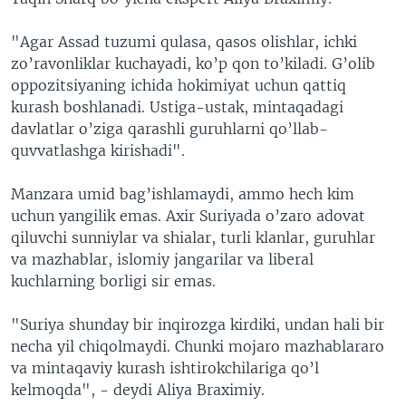
"Agar Assad tuzumi qulasa, qasos olishlar, ichki
zo’ravonliklar kuchayadi, ko’p qon to’kiladi. G’olib
oppozitsiyaning ichida hokimiyat uchun qattiq
kurash boshlanadi. Ustiga-ustak, mintaqadagi
davlatlar o’ziga qarashli guruhlarni qo’llab-
quvvatlashga kirishadi".
Manzara umid bag’ishlamaydi, ammo hech kim
uchun yangilik emas. Axir Suriyada o’zaro adovat
qiluvchi sunniylar va shialar, turli klanlar, guruhlar
va mazhablar, islomiy jangarilar va liberal
kuchlarning borligi sir emas.
"Suriya shunday bir inqirozga kirdiki, undan hali bir
necha yil chiqolmaydi. Chunki mojaro mazhablararo
va mintaqaviy kurash ishtirokchilariga qo’l
kelmoqda", - deydi Aliya Braximiy.