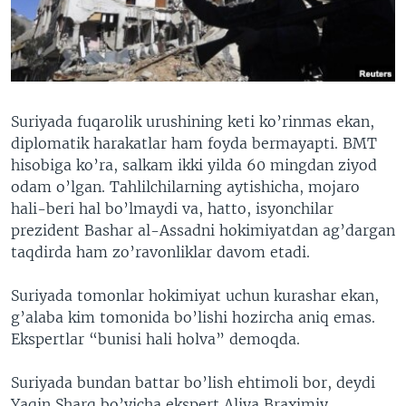
VIDEO
ODNOKLASSNIKI
XABARLAR SURATLARDA
TELEGRAM
TWITTER
SOUNDCLOUD
VOA
Suriyada fuqarolik urushining keti ko’rinmas ekan,
diplomatik harakatlar ham foyda bermayapti. BMT
hisobiga ko’ra, salkam ikki yilda 60 mingdan ziyod
odam o’lgan. Tahlilchilarning aytishicha, mojaro
hali-beri hal bo’lmaydi va, hatto, isyonchilar
prezident Bashar al-Assadni hokimiyatdan ag’dargan
taqdirda ham zo’ravonliklar davom etadi.
Suriyada tomonlar hokimiyat uchun kurashar ekan,
g’alaba kim tomonida bo’lishi hozircha aniq emas.
Ekspertlar “bunisi hali holva” demoqda.
Suriyada bundan battar bo’lish ehtimoli bor, deydi
Yaqin Sharq bo’yicha ekspert Aliya Braximiy.