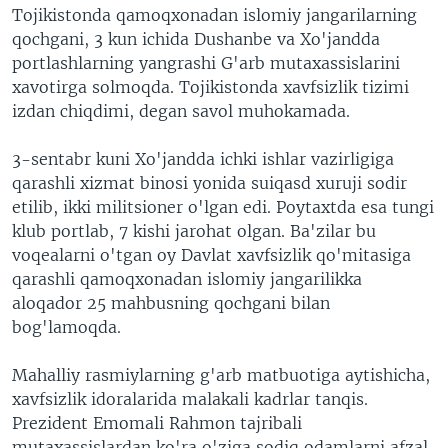
Tojikistonda qamoqxonadan islomiy jangarilarning
VIDEO
ODNOKLASSNIKI
qochgani, 3 kun ichida Dushanbe va Xo'jandda
XABARLAR SURATLARDA
TELEGRAM
portlashlarning yangrashi G'arb mutaxassislarini
xavotirga solmoqda. Tojikistonda xavfsizlik tizimi
TWITTER
izdan chiqdimi, degan savol muhokamada.
SOUNDCLOUD
VOA
3-sentabr kuni Xo'jandda ichki ishlar vazirligiga
qarashli xizmat binosi yonida suiqasd xuruji sodir
etilib, ikki militsioner o'lgan edi. Poytaxtda esa tungi
klub portlab, 7 kishi jarohat olgan. Ba'zilar bu
voqealarni o'tgan oy Davlat xavfsizlik qo'mitasiga
qarashli qamoqxonadan islomiy jangarilikka
aloqador 25 mahbusning qochgani bilan
bog'lamoqda.
Mahalliy rasmiylarning g'arb matbuotiga aytishicha,
xavfsizlik idoralarida malakali kadrlar tanqis.
Prezident Emomali Rahmon tajribali
mutaxassislardan ko'ra o'ziga sodiq odamlarni afzal