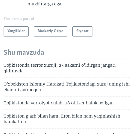
muxbirlarga ega.
This item is part of
Yangiliklar
Markaziy Osiyo
Siyosat
Shu mavzuda
Tojikistonda terror xuruji; 23 askarni o’ldirgan jangari
qidiruvda
O’zbekiston Islomiy Harakati Tojikistondagi xuruj uning ishi
ekanini aytmoqda
Tojikistonda vertolyot qulab, 28 ofitser halok bo’lgan
Tojikiston g’arb bilan ham, Eron bilan ham yaqinlashish
harakatida