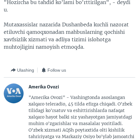
"Hozircha bu tahdid ko'lami bo'rttirilgan", - deydi
u.
Mutaxassislar nazarida Dushanbeda kuchli nazorat
etiluvchi qamoqxonadan mahbuslarning qochishi
xavfsizlik xizmati va adliya tizimi islohotga
muhtojligini namoyish etmoqda.
Ulashing
Follow us
Amerika Ovozi
"Amerika Ovozi" - Vashingtonda asoslangan
xalqaro teleradio, 45 tilda efirga chiqadi. O'zbek
tilidagi ko'rsatuv va eshittirishlarda nafaqat
xalqaro hayot balki siz yashayotgan jamiyatdagi
muhim o'zgarishlar va masalalar yoritiladi.
O'zbek xizmati AQSh poytaxtida olti kishilik
tahririyatga va Markaziy Osiyo bo'ylab jamoatchi