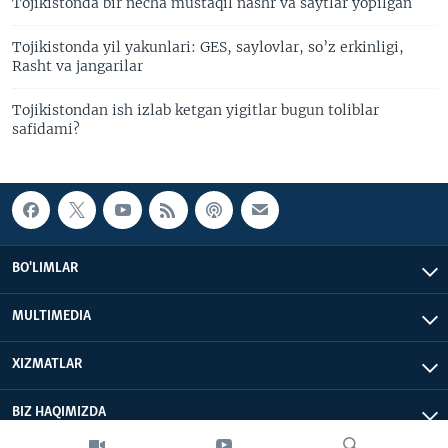
Tojikistonda bir necha mustaqil nashr va saytlar yopilgan
Tojikistonda yil yakunlari: GES, saylovlar, so’z erkinligi,
Rasht va jangarilar
Tojikistondan ish izlab ketgan yigitlar bugun toliblar
safidami?
BO'LIMLAR
MULTIMEDIA
XIZMATLAR
BIZ HAQIMIZDA