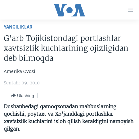
Bosh
sahifaga
boring
Boshiga
YANGILIKLAR
qayting
BOSH SAHIFA
G'arb Tojikistondagi portlashlar
Qidiruvga
AMERIKA
xavfsizlik kuchlarining ojizligidan
o'ting
MARKAZIY OSIYO
deb bilmoqda
XALQARO
Amerika Ovozi
VATANDOSHLAR
Sentabr 09, 2010
MULTIMEDIA
Ulashing
IJTIMOIY TARMOQLAR
AMERIKA MANZARALARI
Dushanbedagi qamoqxonadan mahbuslarning
INGLIZ TILI DARSLARI
XALQARO HAYOT
FACEBOOK
qochishi, poytaxt va Xo'janddagi portlashlar
xavfsizlik kuchlarini isloh qilish kerakligini namoyish
EDITORIAL
VASHINGTON CHOYXONASI
YOUTUBE
qilgan.
MOBIL-SALOM!
INSTAGRAM
Learning English