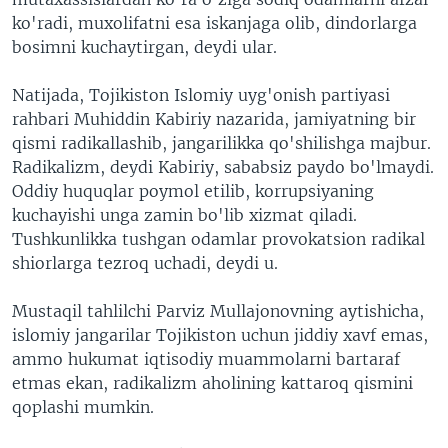
ko'radi, muxolifatni esa iskanjaga olib, dindorlarga
bosimni kuchaytirgan, deydi ular.
Natijada, Tojikiston Islomiy uyg'onish partiyasi
rahbari Muhiddin Kabiriy nazarida, jamiyatning bir
qismi radikallashib, jangarilikka qo'shilishga majbur.
Radikalizm, deydi Kabiriy, sababsiz paydo bo'lmaydi.
Oddiy huquqlar poymol etilib, korrupsiyaning
kuchayishi unga zamin bo'lib xizmat qiladi.
Tushkunlikka tushgan odamlar provokatsion radikal
shiorlarga tezroq uchadi, deydi u.
Mustaqil tahlilchi Parviz Mullajonovning aytishicha,
islomiy jangarilar Tojikiston uchun jiddiy xavf emas,
ammo hukumat iqtisodiy muammolarni bartaraf
etmas ekan, radikalizm aholining kattaroq qismini
qoplashi mumkin.