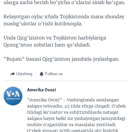
ularga zarba berish bo'yicha o'zlarini sinab ko'rgan.
Kelayotgan oylar ichida Tojikistonda mana shunday
mashg'ulotlar o'tishi kutilmoqda.
Unda Qirg'iziston va Tojikiston harbiylariga
Qozog'iston zobitlari ham qo'shiladi.
"Bujum" bazasi Qirg'iziston janubida joylashgan.
Ulashing
Follow us
Amerika Ovozi
"Amerika Ovozi" - Vashingtonda asoslangan
xalqaro teleradio, 45 tilda efirga chiqadi. O'zbek
tilidagi ko'rsatuv va eshittirishlarda nafaqat
xalqaro hayot balki siz yashayotgan jamiyatdagi
muhim o'zgarishlar va masalalar yoritiladi.
O'zbek xizmati AQSh poytaxtida olti kishilik