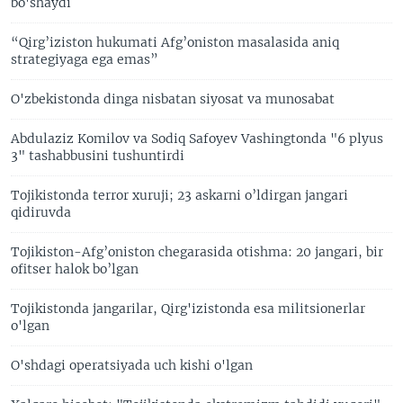
bo'shaydi
“Qirg’iziston hukumati Afg’oniston masalasida aniq
strategiyaga ega emas”
O'zbekistonda dinga nisbatan siyosat va munosabat
Abdulaziz Komilov va Sodiq Safoyev Vashingtonda "6 plyus
3" tashabbusini tushuntirdi
Tojikistonda terror xuruji; 23 askarni o’ldirgan jangari
qidiruvda
Tojikiston-Afg’oniston chegarasida otishma: 20 jangari, bir
ofitser halok bo’lgan
Tojikistonda jangarilar, Qirg'izistonda esa militsionerlar
o'lgan
O'shdagi operatsiyada uch kishi o'lgan