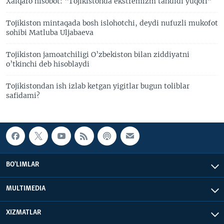
Xalqaro hisobot: "Tojikistonda ekstremizm tahdidi yuqori"
Tojikiston mintaqada bosh islohotchi, deydi nufuzli mukofot
sohibi Matluba Uljabaeva
Tojikiston jamoatchiligi O’zbekiston bilan ziddiyatni
o’tkinchi deb hisoblaydi
Tojikistondan ish izlab ketgan yigitlar bugun toliblar
safidami?
BO'LIMLAR
MULTIMEDIA
XIZMATLAR