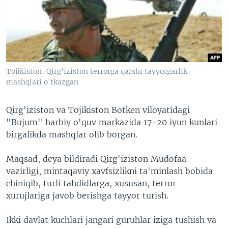
VIDEO
ODNOKLASSNIKI
XABARLAR SURATLARDA
TELEGRAM
TWITTER
SOUNDCLOUD
VOA
Tojikiston, Qirg'iziston terrorga qarshi tayyorgarlik
mashqlari o'tkazgan
Qirg'iziston va Tojikiston Botken viloyatidagi
"Bujum" harbiy o'quv markazida 17-20 iyun kunlari
birgalikda mashqlar olib borgan.
Maqsad, deya bildiradi Qirg'iziston Mudofaa
vazirligi, mintaqaviy xavfsizlikni ta'minlash bobida
chiniqib, turli tahdidlarga, xususan, terror
xurujlariga javob berishga tayyor turish.
Ikki davlat kuchlari jangari guruhlar iziga tushish va