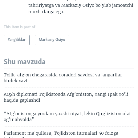
tahririyatga va Markaziy Osiyo bo'ylab jamoatchi
muxbirlarga ega.
This item is part of
Yangiliklar
Markaziy Osiyo
Shu mavzuda
Tojik-afg’on chegarasida qoradori savdosi va jangarilar
birdek xavf
AQSh diplomati Tojikistonda Afg’oniston, Yangi Ipak Yo’li
haqida gaplashdi
“Afg’onistonga yordam yaxshi niyat, lekin Qirg’iziston o’zi
og’ir ahvolda”
Parlament ma'qullasa, Tojikiston turmalari 50 foizga