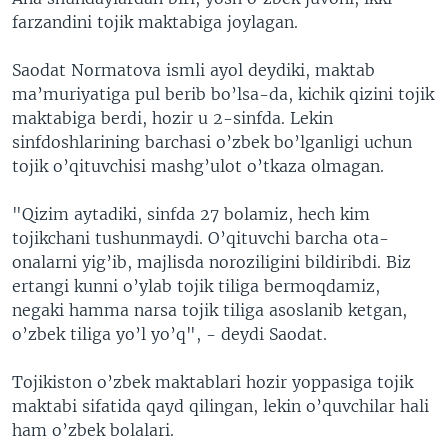
farzandini tojik maktabiga joylagan.
Saodat Normatova ismli ayol deydiki, maktab
ma’muriyatiga pul berib bo’lsa-da, kichik qizini tojik
maktabiga berdi, hozir u 2-sinfda. Lekin
sinfdoshlarining barchasi o’zbek bo’lganligi uchun
tojik o’qituvchisi mashg’ulot o’tkaza olmagan.
"Qizim aytadiki, sinfda 27 bolamiz, hech kim
tojikchani tushunmaydi. O’qituvchi barcha ota-
onalarni yig’ib, majlisda noroziligini bildiribdi. Biz
ertangi kunni o’ylab tojik tiliga bermoqdamiz,
negaki hamma narsa tojik tiliga asoslanib ketgan,
o’zbek tiliga yo’l yo’q", - deydi Saodat.
Tojikiston o’zbek maktablari hozir yoppasiga tojik
maktabi sifatida qayd qilingan, lekin o’quvchilar hali
ham o’zbek bolalari.