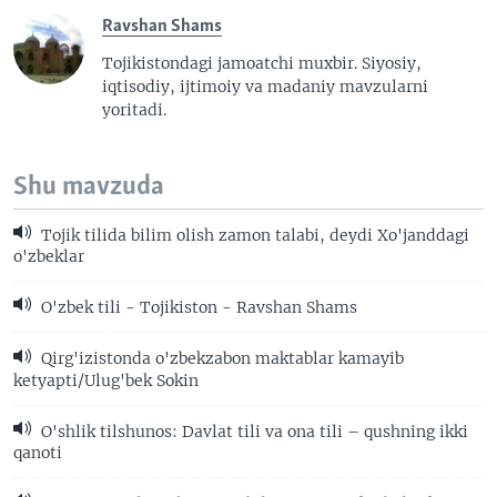
Ravshan Shams
Tojikistondagi jamoatchi muxbir. Siyosiy,
iqtisodiy, ijtimoiy va madaniy mavzularni
yoritadi.
Shu mavzuda
Tojik tilida bilim olish zamon talabi, deydi Xo'janddagi
o'zbeklar
O'zbek tili - Tojikiston - Ravshan Shams
Qirg'izistonda o'zbekzabon maktablar kamayib
ketyapti/Ulug'bek Sokin
O'shlik tilshunos: Davlat tili va ona tili – qushning ikki
qanoti