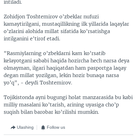
intiladi.
Zohidjon Toshtemirov o’zbeklar nufuzi
kamaytirilgani, mustaqillikning ilk yillarida laqaylar
o’zlarini alohida millat sifatida ko’rsatishga
intilganini e’tirof etadi.
"Rasmiylarning o’zbeklarni kam ko’rsatib
kelayotgani sababi haqida hozircha hech narsa deya
olmayman, ilgari haqiqatdan ham pasportga laqay
degan millat yozilgan, lekin hozir bunaqa narsa
yo’q", - deydi Toshtemirov.
Tojikistonda ayni bugungi holat manzarasida bu kabi
milliy masalani ko’tarish, arining uyasiga cho’p
suqish bilan barobar ko’rilishi mumkin.
Ulashing
Follow us