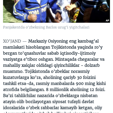
VIDEO
ODNOKLASSNIKI
XABARLAR SURATLARDA
TELEGRAM
TWITTER
Panjakentda o'zbekning Barlos urug'i yigitchalari
SOUNDCLOUD
VOA
XO'JAND —
Markaziy Osiyoning eng kambag'al
mamlakati hisoblangan Tojikistonda yaqinda ro'y
bergan to'qnashuvlar sabab iqtisodiy-ijtimoiy
vaziyatga e'tibor oshgan. Mintaqada chegaralar va
mahalliy xalqlar oldidagi qiyinchiliklar - dolzarb
muammo. Tojikistonda o’zbeklar norasmiy
kuzatuvlarga ko'ra, aholining qariyb 30 foizini
tashkil etsa-da, rasmiy manbalarda 900 ming kishi
atrofida belgilangan. 8 millionlik aholining 12 foizi.
Ba’zi tahlilchilar nazarida o’zbeklarga nisbatan
atayin olib borilayotgan siyosat tufayli davlat
idoralarida o’zbek rahbarlar kamayib ketgan, oliy