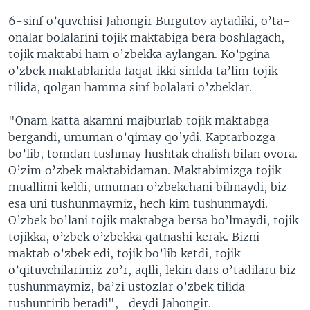
6-sinf o’quvchisi Jahongir Burgutov aytadiki, o’ta-
onalar bolalarini tojik maktabiga bera boshlagach,
tojik maktabi ham o’zbekka aylangan. Ko’pgina
o’zbek maktablarida faqat ikki sinfda ta’lim tojik
tilida, qolgan hamma sinf bolalari o’zbeklar.
"Onam katta akamni majburlab tojik maktabga
bergandi, umuman o’qimay qo’ydi. Kaptarbozga
bo’lib, tomdan tushmay hushtak chalish bilan ovora.
O’zim o’zbek maktabidaman. Maktabimizga tojik
muallimi keldi, umuman o’zbekchani bilmaydi, biz
esa uni tushunmaymiz, hech kim tushunmaydi.
O’zbek bo’lani tojik maktabga bersa bo’lmaydi, tojik
tojikka, o’zbek o’zbekka qatnashi kerak. Bizni
maktab o’zbek edi, tojik bo’lib ketdi, tojik
o’qituvchilarimiz zo’r, aqlli, lekin dars o’tadilaru biz
tushunmaymiz, ba’zi ustozlar o’zbek tilida
tushuntirib beradi",- deydi Jahongir.