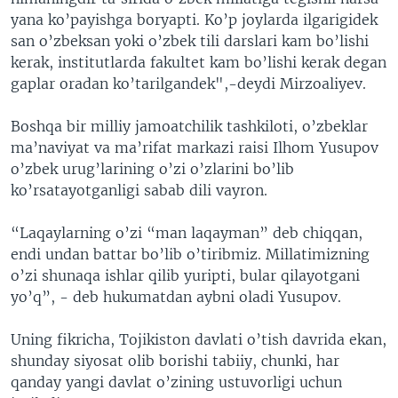
yana ko’payishga boryapti. Ko’p joylarda ilgarigidek
san o’zbeksan yoki o’zbek tili darslari kam bo’lishi
kerak, institutlarda fakultet kam bo’lishi kerak degan
gaplar oradan ko’tarilgandek",-deydi Mirzoaliyev.
Boshqa bir milliy jamoatchilik tashkiloti, o’zbeklar
ma’naviyat va ma’rifat markazi raisi Ilhom Yusupov
o’zbek urug’larining o’zi o’zlarini bo’lib
ko’rsatayotganligi sabab dili vayron.
“Laqaylarning o’zi “man laqayman” deb chiqqan,
endi undan battar bo’lib o’tiribmiz. Millatimizning
o’zi shunaqa ishlar qilib yuripti, bular qilayotgani
yo’q”, - deb hukumatdan aybni oladi Yusupov.
Uning fikricha, Tojikiston davlati o’tish davrida ekan,
shunday siyosat olib borishi tabiiy, chunki, har
qanday yangi davlat o’zining ustuvorligi uchun