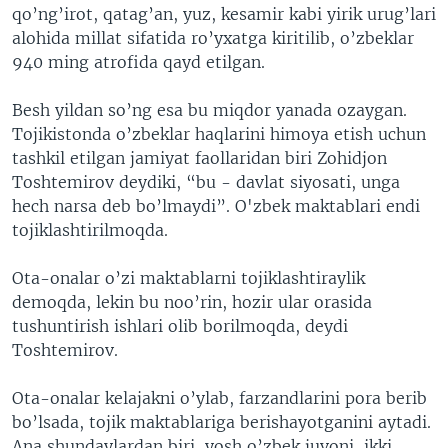
qo’ng’irot, qatag’an, yuz, kesamir kabi yirik urug’lari
alohida millat sifatida ro’yxatga kiritilib, o’zbeklar
940 ming atrofida qayd etilgan.
Besh yildan so’ng esa bu miqdor yanada ozaygan.
Tojikistonda o’zbeklar haqlarini himoya etish uchun
tashkil etilgan jamiyat faollaridan biri Zohidjon
Toshtemirov deydiki, “bu - davlat siyosati, unga
hech narsa deb bo’lmaydi”. O'zbek maktablari endi
tojiklashtirilmoqda.
Ota-onalar o’zi maktablarni tojiklashtiraylik
demoqda, lekin bu noo’rin, hozir ular orasida
tushuntirish ishlari olib borilmoqda, deydi
Toshtemirov.
Ota-onalar kelajakni o’ylab, farzandlarini pora berib
bo’lsada, tojik maktablariga berishayotganini aytadi.
Ana shundaylardan biri, yosh o’zbek juvoni, ikki