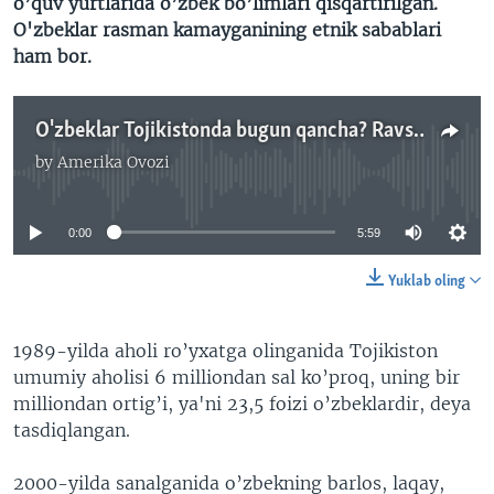
o’quv yurtlarida o’zbek bo’limlari qisqartirilgan.
O'zbeklar rasman kamayganining etnik sabablari
ham bor.
O'zbeklar Tojikistonda bugun qancha? Ravshan Shams
by
Amerika Ovozi
No media source currently available
0:00
5:59
Yuklab oling
1989-yilda aholi ro’yxatga olinganida Tojikiston
umumiy aholisi 6 milliondan sal ko’proq, uning bir
milliondan ortig’i, ya'ni 23,5 foizi o’zbeklardir, deya
tasdiqlangan.
2000-yilda sanalganida o’zbekning barlos, laqay,