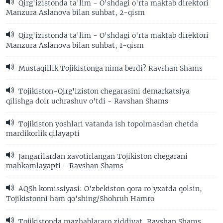
Qirg'izistonda ta'lim - O'shdagi o'rta maktab direktori
Manzura Aslanova bilan suhbat, 2-qism
Qirg'izistonda ta'lim - O'shdagi o'rta maktab direktori
Manzura Aslanova bilan suhbat, 1-qism
Mustaqillik Tojikistonga nima berdi? Ravshan Shams
Tojikiston-Qirg'iziston chegarasini demarkatsiya
qilishga doir uchrashuv o'tdi - Ravshan Shams
Tojikiston yoshlari vatanda ish topolmasdan chetda
mardikorlik qilayapti
Jangarilardan xavotirlangan Tojikiston chegarani
mahkamlayapti - Ravshan Shams
AQSh komissiyasi: O'zbekiston qora ro'yxatda qolsin,
Tojikistonni ham qo'shing/Shohruh Hamro
Tojikistonda mazhablararo ziddiyat, Ravshan Shams