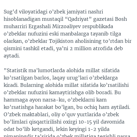
Sug'd viloyatidagi o’zbek jamiyati nashri
hisoblanadigan mustaqil “Qadriyat” gazetasi Bosh
muharriri Ergashali Mirzoaliyev respublikada
o’zbeklar nufuzini eski manbalarga tayanib tilga
olarkan, o’zbeklar Tojikiston aholisining to’rtdan bir
qismini tashkil etadi, ya’ni 2 million atrofida deb
aytadi.
"Statistik ma’lumotlarda alohida millat sifatida
ko’rsatilgan barlos, laqay urug’lari o’zbeklarga
kiradi. Bularning alohida millat sifatida ko’rsatilishi
o’zbeklar nufuzini kamaytirishga olib boradi. Bu
hammaga ayon narsa-ku, o’zbeklarni kam
ko’rsatishga harakat bo’lgan, bu ochiq ham aytiladi.
O’zbek maktablari, oliy o’quv yurtlarida o’zbek
bo’limlari qisqartirilishi oxirgi 10-15 yil davomida
odat bo’lib ketgandi, lekin keyingi 1-2 yilda
nimaningdir ta’sirida o’zbek millatiga tegishli narsa