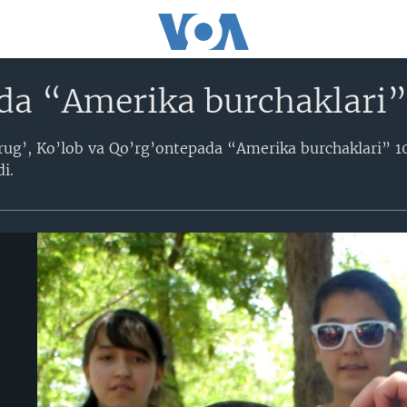
nda “Amerika burchaklari
ug’, Ko’lob va Qo’rg’ontepada “Amerika burchaklari” 10
di.