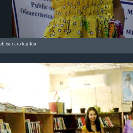
ish xalqaro kunida