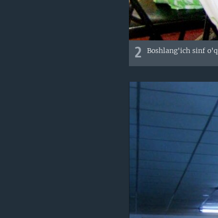
2
Boshlang'ich sinf o'q