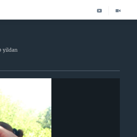
”
 yildan