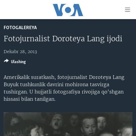
Bosh
sahifaga
boring
Boshiga
FOTOGALEREYA
qayting
BOSH SAHIFA
Fotojurnalist Doroteya Lang ijodi
Qidiruvga
AMERIKA
o'ting
Dekabr 28, 2013
MARKAZIY OSIYO
Ulashing
XALQARO
VATANDOSHLAR
Amerikalik suratkash, fotojurnalist Doroteya Lang
Buyuk tushkunlik davrini mohirona tasvirga
MULTIMEDIA
tushirgan. U hujjatli fotografiya rivojiga qo'shgan
IJTIMOIY TARMOQLAR
AMERIKA MANZARALARI
hissasi bilan tanilgan.
INGLIZ TILI DARSLARI
XALQARO HAYOT
FACEBOOK
EDITORIAL
VASHINGTON CHOYXONASI
YOUTUBE
MOBIL-SALOM!
INSTAGRAM
Learning English