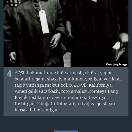
4
AQSh hukumatining ko'rsatmasiga ko'ra, yapon
bolalari raqam, shaxsiy ma'lumot yozilgan yorliqlar
taqib yurishga majbur edi. 1942-yil. Kaliforniya.
Amerikalik suratkash, fotojurnalist Doroteya Lang
Buyuk tushkunlik davrini mohirona tasvirga
tushirgan. U hujjatli fotografiya rivojiga qo'shgan
hissasi bilan tanilgan.