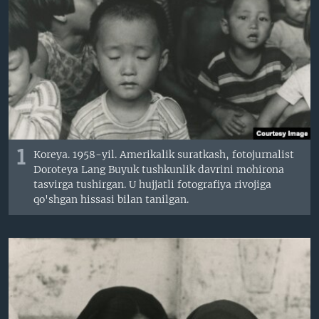
VIDEO
ODNOKLASSNIKI
XABARLAR SURATLARDA
TELEGRAM
TWITTER
SOUNDCLOUD
VOA
1
Koreya. 1958-yil. Amerikalik suratkash, fotojurnalist
Doroteya Lang Buyuk tushkunlik davrini mohirona
tasvirga tushirgan. U hujjatli fotografiya rivojiga
qo'shgan hissasi bilan tanilgan.