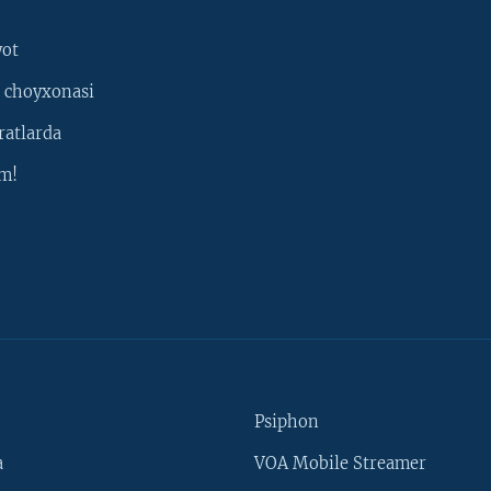
yot
 choyxonasi
ratlarda
m!
Psiphon
a
VOA Mobile Streamer