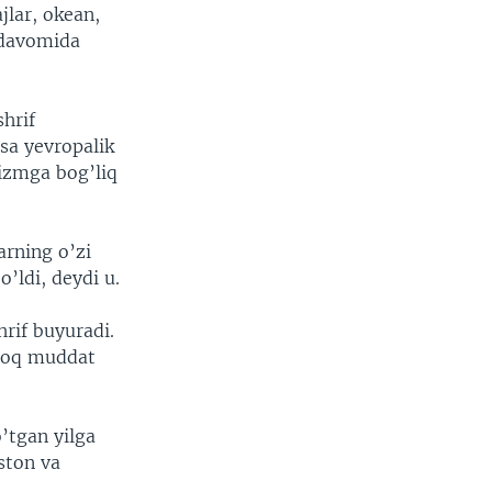
jlar, okean,
l davomida
shrif
sa yevropalik
rizmga bog’liq
arning o’zi
’ldi, deydi u.
rif buyuradi.
uzoq muddat
’tgan yilga
ston va