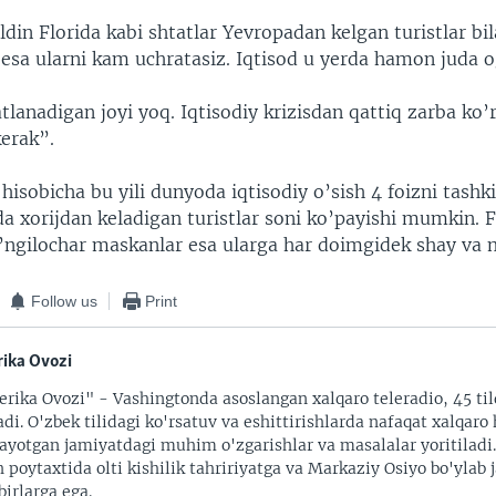
oldin Florida kabi shtatlar Yevropadan kelgan turistlar bil
 esa ularni kam uchratasiz. Iqtisod u yerda hamon juda og
lanadigan joyi yoq. Iqtisodiy krizisdan qattiq zarba ko’
kerak”.
hisobicha bu yili dunyoda iqtisodiy o’sish 4 foizni tashkil
a xorijdan keladigan turistlar soni ko’payishi mumkin. F
ko’ngilochar maskanlar esa ularga har doimgidek shay va 
Follow us
Print
ika Ovozi
rika Ovozi" - Vashingtonda asoslangan xalqaro teleradio, 45 til
adi. O'zbek tilidagi ko'rsatuv va eshittirishlarda nafaqat xalqaro 
ayotgan jamiyatdagi muhim o'zgarishlar va masalalar yoritiladi
 poytaxtida olti kishilik tahririyatga va Markaziy Osiyo bo'ylab
irlarga ega.