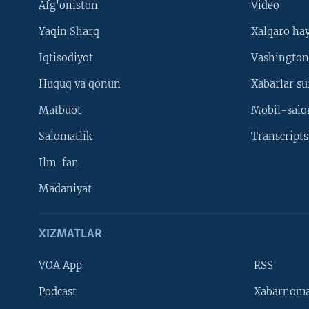
Afg'oniston
Video
Yaqin Sharq
Xalqaro ha
Iqtisodiyot
Vashington
Huquq va qonun
Xabarlar su
Matbuot
Mobil-salo
Salomatlik
Transcripts
Ilm-fan
Madaniyat
XIZMATLAR
VOA App
RSS
Learning English
Podcast
Xabarnom