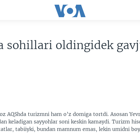
a sohillari oldingidek ga
iroz AQShda turizmni ham o’z domiga tortdi. Asosan Yev
an keladigan sayyohlar soni keskin kamaydi. Turizm his
tatlar, tabiiyki, bundan mamnum emas, lekin umidni bo