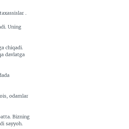
axassislar .
adi. Uning
a chiqadi.
qa davlatga
idada
bois, odamlar
batta. Bizning
di sayyoh.