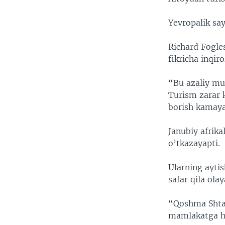
Yevropalik sa
Richard Fogles
fikricha inqi
“Bu azaliy mu
Turism zarar 
borish kamaya
Janubiy afrika
o’tkazayapti.
Ularning aytis
safar qila olay
“Qoshma Shtatl
mamlakatga ha