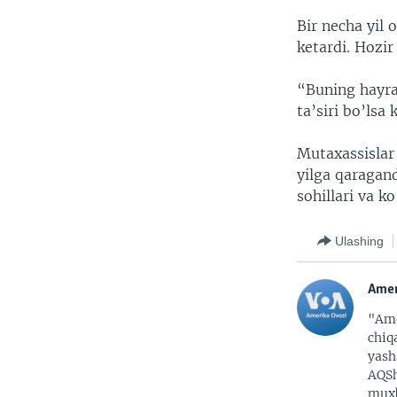
Bir necha yil 
ketardi. Hozir
“Buning hayrat
ta’siri bo’lsa 
Mutaxassislar 
yilga qaragand
sohillari va 
Ulashing
Amer
"Ame
chiq
yash
AQSh
muxb