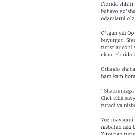
VIDEO
ODNOKLASSNIKI
Florida shtati
bahavo go’shal
XABARLAR SURATLARDA
TELEGRAM
odamlarni o’zi
TWITTER
O’tgan yili Qo
SOUNDCLOUD
buyurgan. Shu
turistlar soni
ekan, Florida 
Orlando shahar
ham kam boradi
“Shahrimizga b
Chet ellik sa
turadi va nisb
Yoz mavsumi b
nisbatan ikki 
Xitoydan turis