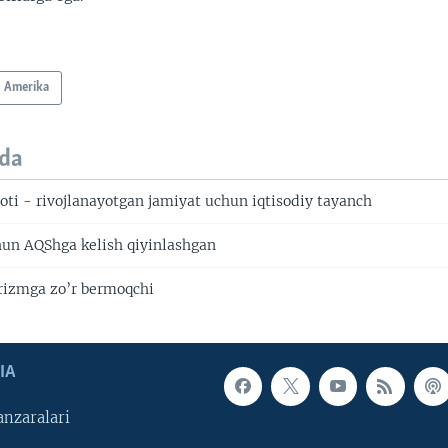
Amerika
da
oti - rivojlanayotgan jamiyat uchun iqtisodiy tayanch
chun AQShga kelish qiyinlashgan
rizmga zo’r bermoqchi
IA
nzaralari