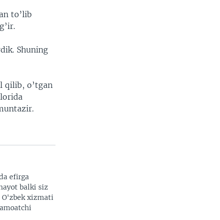
an to’lib
’ir.
rdik. Shuning
 qilib, o’tgan
lorida
muntazir.
da efirga
hayot balki siz
. O'zbek xizmati
 jamoatchi