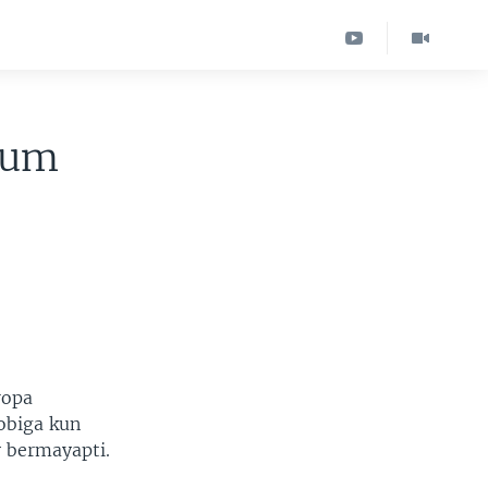
vjum
ropa
obiga kun
y bermayapti.