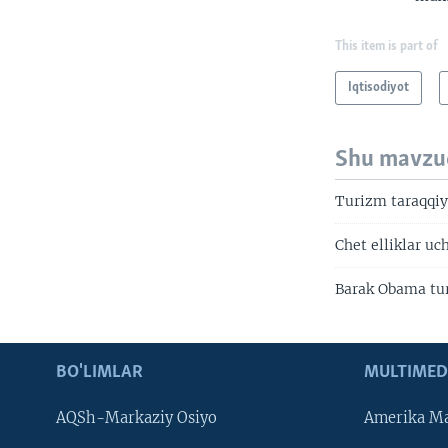
This item is part of
Iqtisodiyot
Shu mavzu
Turizm taraqqiy
Chet elliklar u
Barak Obama tu
BO'LIMLAR
MULTIMED
AQSh-Markaziy Osiyo
Amerika Ma