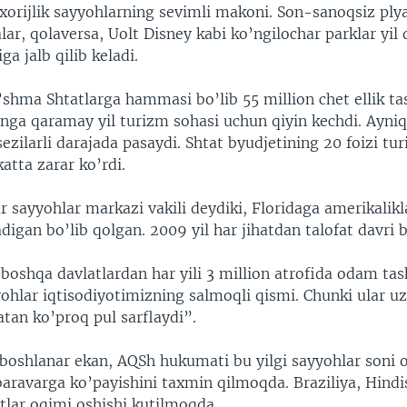
 xorijlik sayyohlarning sevimli makoni. Son-sanoqsiz plya
ar, qolaversa, Uolt Disney kabi ko’ngilochar parklar yi
ga jalb qilib keladi.
’shma Shtatlarga hammasi bo’lib 55 million chet ellik ta
nga qaramay yil turizm sohasi uchun qiyin kechdi. Ayniq
 sezilarli darajada pasaydi. Shtat byudjetining 20 foizi tu
katta zarar ko’rdi.
 sayyohlar markazi vakili deydiki, Floridaga amerikalikl
gan bo’lib qolgan. 2009 yil har jihatdan talofat davri bo
oshqa davlatlardan har yili 3 million atrofida odam tash
yyohlar iqtisodiyotimizning salmoqli qismi. Chunki ular 
atan ko’proq pul sarflaydi”.
oshlanar ekan, AQSh hukumati bu yilgi sayyohlar soni o
baravarga ko’payishini taxmin qilmoqda. Braziliya, Hindi
tlar oqimi oshishi kutilmoqda.