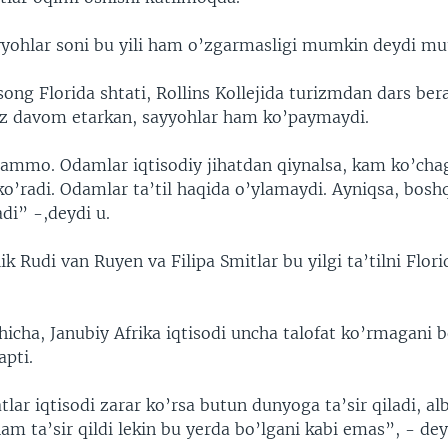
yyohlar soni bu yili ham o’zgarmasligi mumkin deydi mut
ong Florida shtati, Rollins Kollejida turizmdan dars ber
roz davom etarkan, sayyohlar ham ko’paymaydi.
ammo. Odamlar iqtisodiy jihatdan qiynalsa, kam ko’chag
ko’radi. Odamlar ta’til haqida o’ylamaydi. Ayniqsa, bosh
di” -,deydi u.
lik Rudi van Ruyen va Filipa Smitlar bu yilgi ta’tilni Flor
hicha, Janubiy Afrika iqtisodi uncha talofat ko’rmagani 
apti.
ar iqtisodi zarar ko’rsa butun dunyoga ta’sir qiladi, al
m ta’sir qildi lekin bu yerda bo’lgani kabi emas”, - dey