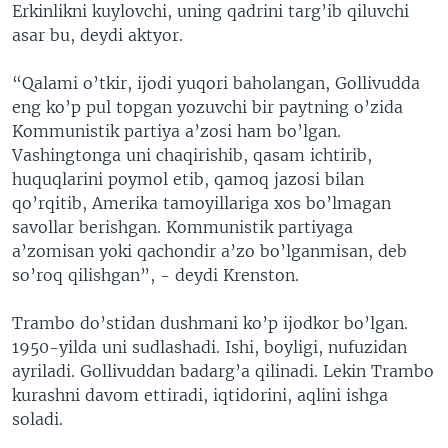
Erkinlikni kuylovchi, uning qadrini targ’ib qiluvchi
asar bu, deydi aktyor.
“Qalami o’tkir, ijodi yuqori baholangan, Gollivudda
eng ko’p pul topgan yozuvchi bir paytning o’zida
Kommunistik partiya a’zosi ham bo’lgan.
Vashingtonga uni chaqirishib, qasam ichtirib,
huquqlarini poymol etib, qamoq jazosi bilan
qo’rqitib, Amerika tamoyillariga xos bo’lmagan
savollar berishgan. Kommunistik partiyaga
a’zomisan yoki qachondir a’zo bo’lganmisan, deb
so’roq qilishgan”, - deydi Krenston.
Trambo do’stidan dushmani ko’p ijodkor bo’lgan.
1950-yilda uni sudlashadi. Ishi, boyligi, nufuzidan
ayriladi. Gollivuddan badarg’a qilinadi. Lekin Trambo
kurashni davom ettiradi, iqtidorini, aqlini ishga
soladi.