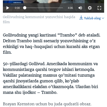
VIDEO
ODNOKLASSNIKI
0:00
4:06
XABARLAR SURATLARDA
TELEGRAM
Gollivudning kommunist yozuvchisi haqida
Yuklab oling
TWITTER
film
SOUNDCLOUD
VOA
Gollivudning yangi kartinasi “Trambo” deb ataladi.
Delton Trambo ismli ssenariy yozuvchisining o’z
erkinligi va haq-huquqlari uchun kurashi aks etgan
film.
50-yillardagi Gollivud. Amerikada kommunizm va
kommunistlarga qarshi tergov ishlari ketmoqda.
Vakillar palatasining maxsus qo’mitasi tuzumga
qarshi jinoyatlarda gumon qilib, ko’plab
amerikaliklarni elakdan o’tkazmoqda. Ulardan biri
mana shu ijodkor – Trambo.
Brayan Krenston uchun bu juda qudratli obraz.