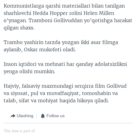
Kommunistlarga qarshi materiallari bilan tanilgan
sharhlovchi Hedda Hopper rolini Helen Millen
o’ynagan. Tramboni Gollivuddan yo’qotishga harakat
qilgan shaxs.
Trambo yashirin tarzda yozgan ikki asar filmga
aylanib, Oskar mukofoti oladi.
Inson iqtidori va mehnati har qanday adolatsizlikni
yenga olishi mumkin.
Hajviy, falsaviy mazmundagi serqirra film Gollivud
va siyosat, pul va muvaffaqiyat, tomoshabin va
talab, sifat va mohiyat haqida hikoya qiladi.
Ulashing
Follow us
This item is part of