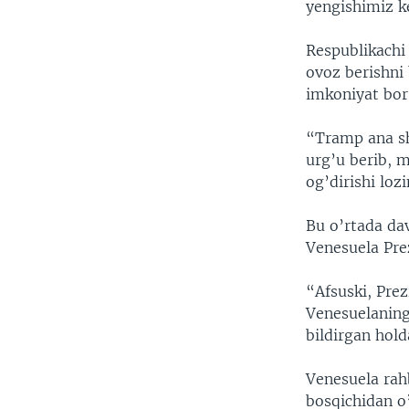
yengishimiz ke
Respublikachi
ovoz berishni 
imkoniyat bor
“Tramp ana sh
urg’u berib, m
og’dirishi loz
Bu o’rtada dav
Venesuela Pre
“Afsuski, Pre
Venesuelaning
bildirgan hol
Venesuela rahb
bosqichidan o