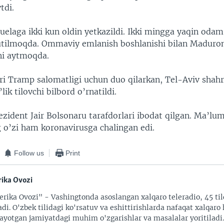
tdi.
uelaga ikki kun oldin yetkazildi. Ikki mingga yaqin oda
utilmoqda. Ommaviy emlanish boshlanishi bilan Maduro
ini aytmoqda.
ari Tramp salomatligi uchun duo qilarkan, Tel-Aviv shahr
lik tilovchi bilbord o’rnatildi.
ezident Jair Bolsonaru tarafdorlari ibodat qilgan. Ma’lum
 o’zi ham koronavirusga chalingan edi.
Follow us
Print
ika Ovozi
rika Ovozi" - Vashingtonda asoslangan xalqaro teleradio, 45 til
adi. O'zbek tilidagi ko'rsatuv va eshittirishlarda nafaqat xalqaro 
ayotgan jamiyatdagi muhim o'zgarishlar va masalalar yoritiladi