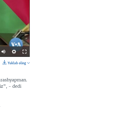
Yuklab oling
SHARE
urashyapman.
z”, - dedi
n
width
px