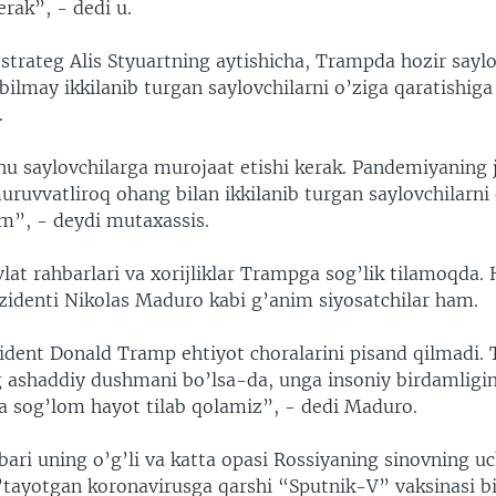
rak”, - dedi u.
 strateg Alis Styuartning aytishicha, Trampda hozir say
bilmay ikkilanib turgan saylovchilarni o’ziga qaratishiga
.
u saylovchilarga murojaat etishi kerak. Pandemiyaning j
uruvvatliroq ohang bilan ikkilanib turgan saylovchilarn
im”, - deydi mutaxassis.
lat rahbarlari va xorijliklar Trampga sog’lik tilamoqda.
zidenti Nikolas Maduro kabi g’anim siyosatchilar ham.
zident Donald Tramp ehtiyot choralarini pisand qilmadi.
 ashaddiy dushmani bo’lsa-da, unga insoniy birdamligi
da sog’lom hayot tilab qolamiz”, - dedi Maduro.
ari uning o’g’li va katta opasi Rossiyaning sinovning uc
’tayotgan koronavirusga qarshi “Sputnik-V” vaksinasi b