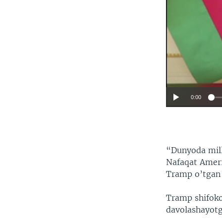
0:00
“Dunyoda mill
Nafaqat Ameri
Tramp o’tgan 
Tramp shifokor
davolashayotg