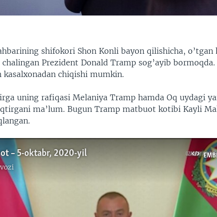
hbarining shifokori Shon Konli bayon qilishicha, o’tgan 
 chalingan Prezident Donald Tramp sog’ayib bormoqda.
n kasalxonadan chiqishi mumkin.
irga uning rafiqasi Melaniya Tramp hamda Oq uydagi ya
uqtirgani ma’lum. Bugun Tramp matbuot kotibi Kayli M
qlangan.
ot – 5-oktabr, 2020-yil
EMB
vozi