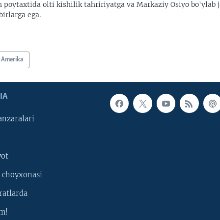
 poytaxtida olti kishilik tahririyatga va Markaziy Osiyo bo'ylab
irlarga ega.
Amerika
IA
nzaralari
yot
 choyxonasi
ratlarda
m!