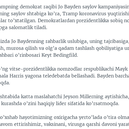
ampning demokrat raqibi Jo Bayden saylov kampaniyasi
ning saylov shtabiga ko’ra, Tramp koronavirus yuqtirish
alar to’xtatilgan. Demokratlardan prezidentlikka sobiq 
ga salomatlik tiladi.
da Jo Baydenning rahbarlik uslubiga, uning tajribasiga
ish, murosa qilish va olg’a qadam tashlash qobiliyatiga 
ahbari o’rinbosari Keyt Bedingfild.
o’ng vitse-prezidentlikka nomzodlar respublikachi Mayk
la Harris yagona teledebatda bellashadi. Bayden barcha
oqda.
shtabida katta maslahatchi Jeyson Millerning aytishicha
 kurashda o’zini haqiqiy lider sifatida ko’rsatmoqda.
o’xshab hayotimizning oxirigacha yerto’lada o’tira olm
vom ettirishimiz, vaksinani, virusga qarshi davoni yarat