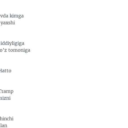
lovda kimga
 yaxshi
iddiyligiga
i o’z tomoniga
 Hatto
 Tramp
mizni
hinchi
ilan