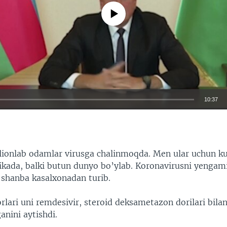
No media source currently available
10:37
EMBED
ionlab odamlar virusga chalinmoqda. Men ular uchun k
kada, balki butun dunyo bo’ylab. Koronavirusni yengami
shanba kasalxonadan turib.
lari uni remdesivir, steroid deksametazon dorilari bila
anini aytishdi.