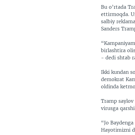
Bu o’rtada Tr
ettirmoqda. U
salbiy reklam
Sanders Tramp
“Kampaniyamiz
birlashtira ol
- dedi shtab r
Ikki kundan s
demokrat Kama
oldinda ketm
Tramp saylov 
virusga qarshi
“Jo Baydenga 
Hayotimizni da