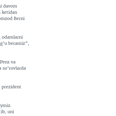
ni davom
i ketidan
nomzod Berni
, odamlarni
urg’u beramiz”,
 Pens va
 so’rovlarda
, prezident
aymiz.
ib, uni