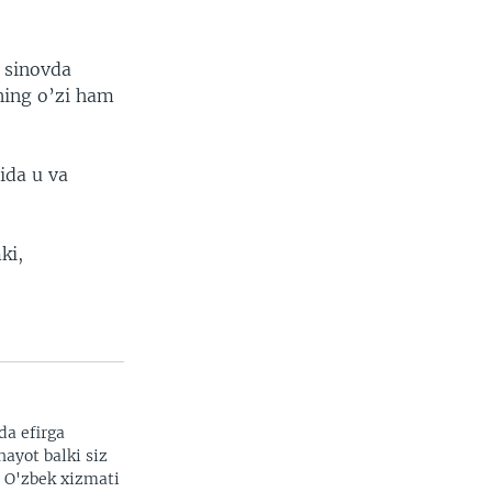
m sinovda
ning o’zi ham
ida u va
ki,
da efirga
hayot balki siz
. O'zbek xizmati