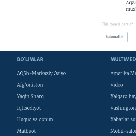
AQSh
muxb
This item is part of
Salomatlik
BO'LIMLAR
MULTIMED
AQSh-Markaziy Osiyo
Amerika Ma
Afg'oniston
Video
Yaqin Sharq
Xalqaro ha
Iqtisodiyot
Vashington
Huquq va qonun
Xabarlar su
Matbuot
Mobil-salo