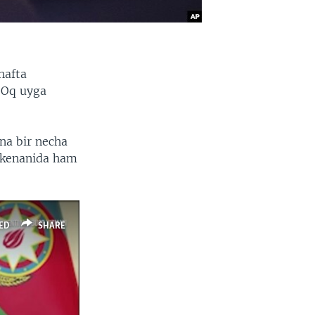
hafta
 Oq uyga
na bir necha
akenanida ham
ED
SHARE