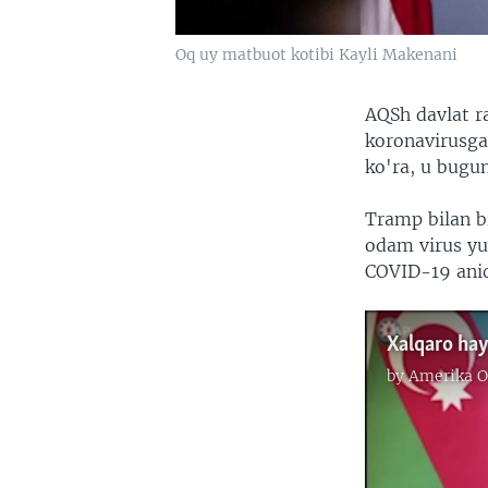
Oq uy matbuot kotibi Kayli Makenani
AQSh davlat ra
koronavirusga
ko'ra, u bugu
Tramp bilan b
odam virus y
COVID-19 ani
Xalqaro hay
by
Amerika O