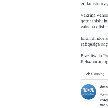
emlanishini ay
Vaksina Venes
qatnashishi k
vaksina olish
Isroil dindorl
rafiqasiga sog’
Braziliyada Pr
Bolsonaruning
Ulashing
Amer
"Ame
chiq
yash