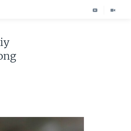
iy
ong