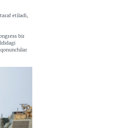
araf etiladi,
Kongress bir
ldidagi
 qonunchilar