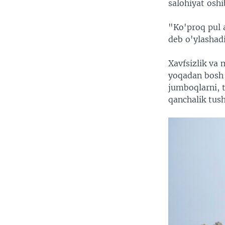
salohiyat osh
"Ko'proq pul a
deb o'ylashadi
Xavfsizlik va 
yoqadan bosh 
jumboqlarni, 
qanchalik tus