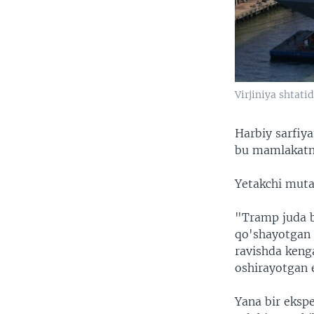
Virjiniya shtati
Harbiy sarfiya
bu mamlakatni
Yetakchi mutax
"Tramp juda bo
qo'shayotgan
ravishda keng
oshirayotgan e
Yana bir ekspe