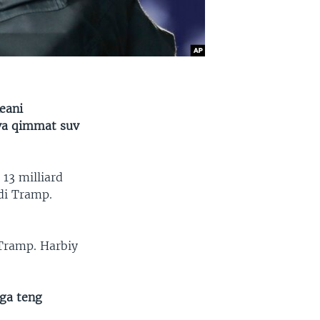
ED
SHARE
keani
 va qimmat suv
13 milliard
ydi Tramp.
 Tramp. Harbiy
aga teng