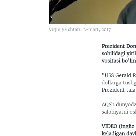
Virjiniya shtati, 2-mart, 2017
Prezident Dona
by
Amerika O
sohilidagi yi
vositasi bo'l
"USS Gerald R.
dollarga tushg
Prezident tal
AQSh dunyodag
salohiyatni os
VIDEO (ingliz
keladigan dav