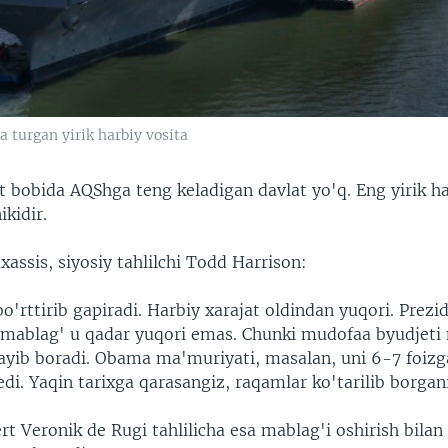
da turgan yirik harbiy vosita
t bobida AQShga teng keladigan davlat yo'q. Eng yirik h
kidir.
assis, siyosiy tahlilchi Todd Harrison:
'rttirib gapiradi. Harbiy xarajat oldindan yuqori. Prezi
 mablag' u qadar yuqori emas. Chunki mudofaa byudjet
ayib boradi. Obama ma'muriyati, masalan, uni 6-7 foizg
di. Yaqin tarixga qarasangiz, raqamlar ko'tarilib borgani
rt Veronik de Rugi tahlilicha esa mablag'i oshirish bilan