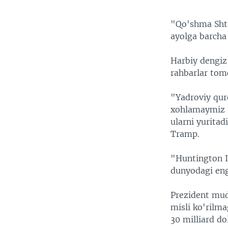
"Qo'shma Shta
ayolga barcha
Harbiy dengiz 
rahbarlar tom
"Yadroviy quro
xohlamaymiz le
ularni yuritad
Tramp.
"Huntington I
dunyodagi eng
Prezident mudo
misli ko'rilma
30 milliard do