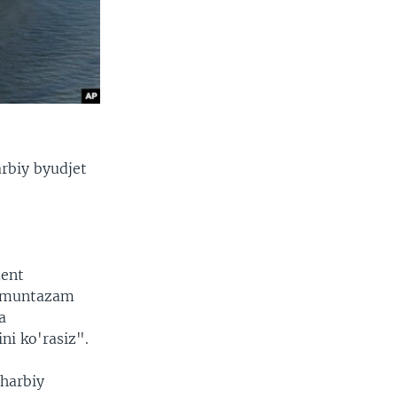
arbiy byudjet
dent
i muntazam
a
ni ko'rasiz".
 harbiy