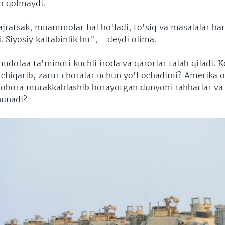
ib qolmaydi.
jratsak, muammolar hal bo'ladi, to'siq va masalalar bart
. Siyosiy kaltabinlik bu", - deydi olima.
mudofaa ta'minoti kuchli iroda va qarorlar talab qiladi. 
chiqarib, zarur choralar uchun yo'l ochadimi? Amerika o
tobora murakkablashib borayotgan dunyoni rahbarlar va
hunadi?