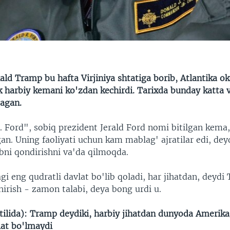
Trump on 'Great Rebuilding' of the American Military
EMB
ld Tramp bu hafta Virjiniya shtatiga borib, Atlantika o
vozi
rik harbiy kemani ko'zdan kechirdi. Tarixda bunday katta
magan.
 Ford", sobiq prezident Jerald Ford nomi bitilgan kema, 
an. Uning faoliyati uchun kam mablag' ajratilar edi, de
abni qondirishni va'da qilmoqda.
i eng qudratli davlat bo'lib qoladi, har jihatdan, deydi
hirish - zamon talabi, deya bong urdi u.
 tilida): Tramp deydiki, harbiy jihatdan dunyoda Amerik
lat bo'lmaydi