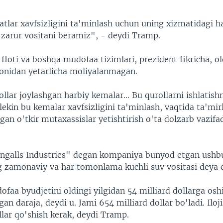
tlar xavfsizligini ta'minlash uchun uning xizmatidagi ha
 zarur vositani beramiz", - deydi Tramp.
floti va boshqa mudofaa tizimlari, prezident fikricha, ol
onidan yetarlicha moliyalanmagan.
llar joylashgan harbiy kemalar... Bu qurollarni ishlatish
kin bu kemalar xavfsizligini ta'minlash, vaqtida ta'mirl
igan o'tkir mutaxassislar yetishtirish o'ta dolzarb vazifa
ngalls Industries" degan kompaniya bunyod etgan ush
 zamonaviy va har tomonlama kuchli suv vositasi deya e'
faa byudjetini oldingi yilgidan 54 milliard dollarga os
gan daraja, deydi u. Jami 654 milliard dollar bo'ladi. Iloj
llar qo'shish kerak, deydi Tramp.