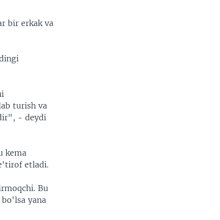
r bir erkak va
dingi
width
px
ni
ab turish va
dir", - deydi
bu kema
tirof etladi.
hirmoqchi. Bu
i bo'lsa yana