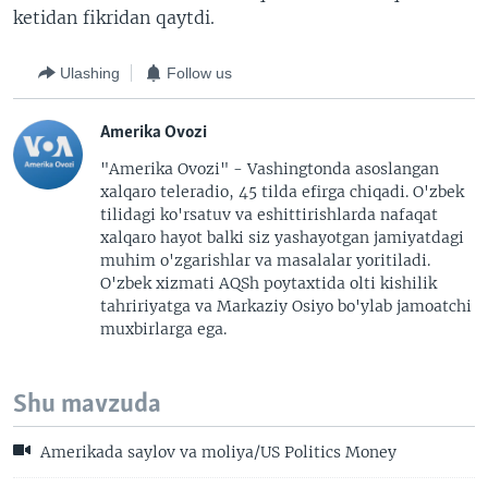
ketidan fikridan qaytdi.
Ulashing
Follow us
Amerika Ovozi
"Amerika Ovozi" - Vashingtonda asoslangan
xalqaro teleradio, 45 tilda efirga chiqadi. O'zbek
tilidagi ko'rsatuv va eshittirishlarda nafaqat
xalqaro hayot balki siz yashayotgan jamiyatdagi
muhim o'zgarishlar va masalalar yoritiladi.
O'zbek xizmati AQSh poytaxtida olti kishilik
tahririyatga va Markaziy Osiyo bo'ylab jamoatchi
muxbirlarga ega.
Shu mavzuda
Amerikada saylov va moliya/US Politics Money