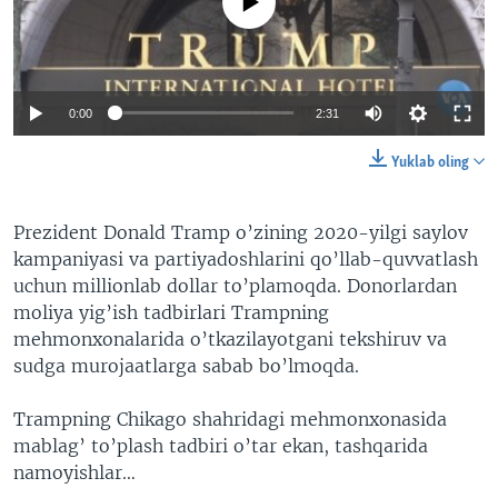
No media source currently available
VIDEO
ODNOKLASSNIKI
XABARLAR SURATLARDA
TELEGRAM
TWITTER
0:00
2:31
SOUNDCLOUD
VOA
Yuklab oling
Prezident Donald Tramp o’zining 2020-yilgi saylov
kampaniyasi va partiyadoshlarini qo’llab-quvvatlash
uchun millionlab dollar to’plamoqda. Donorlardan
moliya yig’ish tadbirlari Trampning
mehmonxonalarida o’tkazilayotgani tekshiruv va
sudga murojaatlarga sabab bo’lmoqda.
Trampning Chikago shahridagi mehmonxonasida
mablag’ to’plash tadbiri o’tar ekan, tashqarida
namoyishlar…