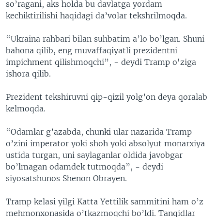
so’ragani, aks holda bu davlatga yordam
kechiktirilishi haqidagi da’volar tekshrilmoqda.
“Ukraina rahbari bilan suhbatim a’lo bo’lgan. Shuni
bahona qilib, eng muvaffaqiyatli prezidentni
impichment qilishmoqchi”, - deydi Tramp o'ziga
ishora qilib.
Prezident tekshiruvni qip-qizil yolg’on deya qoralab
kelmoqda.
“Odamlar g’azabda, chunki ular nazarida Tramp
o’zini imperator yoki shoh yoki absolyut monarxiya
ustida turgan, uni saylaganlar oldida javobgar
bo’lmagan odamdek tutmoqda”, - deydi
siyosatshunos Shenon Obrayen.
Tramp kelasi yilgi Katta Yettilik sammitini ham o’z
mehmonxonasida o’tkazmoqchi bo’ldi. Tanqidlar