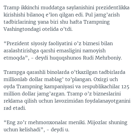
Tramp ikkinchi muddatga saylanishini prezidentlikka
kirishishi bilanoq e’lon qilgan edi. Pul jamg’arish
tadbirlarining yana biri shu hafta Trampning
Vashingtondagi otelida o’tdi.
“Prezident siyosiy faoliyatini o’z biznesi bilan
aralashtirishga qarshi emasligini namoyish
etmoqda”, - deydi huquqshunos Rudi Mehrboniy.
Trampga qarashli binolarda o’tkazilgan tadbirlarda
millionlab dollar mablag’ to’plangan. Oxirgi uch
oyda Trampning kampaniyasi va respublikachilar 125
million dollar jamg’argan. Tramp o’z bizneslarini
reklama qilish uchun lavozimidan foydalanayotganini
rad etadi.
“Eng zo’r mehmonxonalar meniki. Mijozlar shuning
uchun kelishadi”, - deydi u.