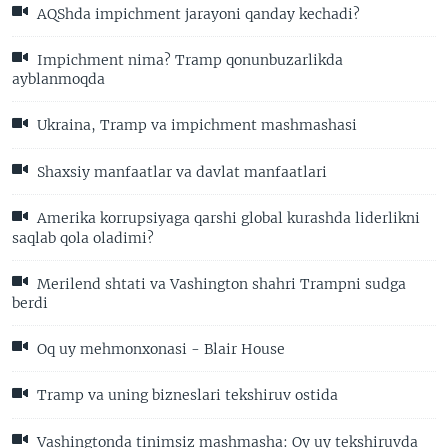
AQShda impichment jarayoni qanday kechadi?
Impichment nima? Tramp qonunbuzarlikda
ayblanmoqda
Ukraina, Tramp va impichment mashmashasi
Shaxsiy manfaatlar va davlat manfaatlari
Amerika korrupsiyaga qarshi global kurashda liderlikni
saqlab qola oladimi?
Merilend shtati va Vashington shahri Trampni sudga
berdi
Oq uy mehmonxonasi - Blair House
Tramp va uning bizneslari tekshiruv ostida
Vashingtonda tinimsiz mashmasha: Oy uy tekshiruvda