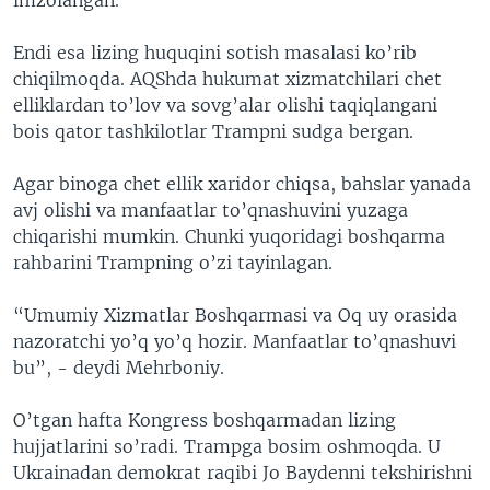
imzolangan.
Endi esa lizing huquqini sotish masalasi ko’rib
chiqilmoqda. AQShda hukumat xizmatchilari chet
elliklardan to’lov va sovg’alar olishi taqiqlangani
bois qator tashkilotlar Trampni sudga bergan.
Agar binoga chet ellik xaridor chiqsa, bahslar yanada
avj olishi va manfaatlar to’qnashuvini yuzaga
chiqarishi mumkin. Chunki yuqoridagi boshqarma
rahbarini Trampning o’zi tayinlagan.
“Umumiy Xizmatlar Boshqarmasi va Oq uy orasida
nazoratchi yo’q yo’q hozir. Manfaatlar to’qnashuvi
bu”, - deydi Mehrboniy.
O’tgan hafta Kongress boshqarmadan lizing
hujjatlarini so’radi. Trampga bosim oshmoqda. U
Ukrainadan demokrat raqibi Jo Baydenni tekshirishni