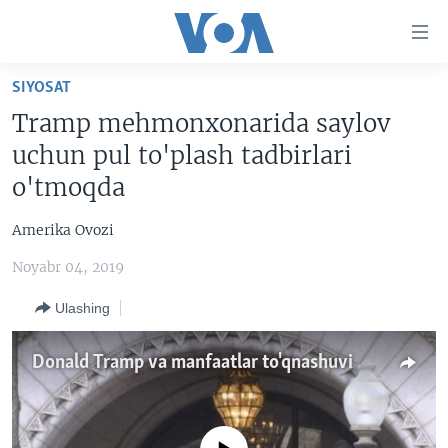
Bosh
sahifaga
boring
Boshiga
SIYOSAT
qayting
BOSH SAHIFA
Tramp mehmonxonarida saylov
Qidiruvga
AMERIKA
uchun pul to'plash tadbirlari
o'ting
MARKAZIY OSIYO
o'tmoqda
XALQARO
Amerika Ovozi
VATANDOSHLAR
Noyabr 04, 2019
MULTIMEDIA
Ulashing
IJTIMOIY TARMOQLAR
AMERIKA MANZARALARI
INGLIZ TILI DARSLARI
XALQARO HAYOT
FACEBOOK
Donald Tramp va manfaatlar to'qnashuvi
EDITORIAL
VASHINGTON CHOYXONASI
YOUTUBE
MOBIL-SALOM!
INSTAGRAM
Learning English