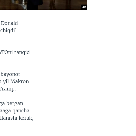
 Donald
chiqdi”
ATOni tanqid
 bayonot
u yil Makron
 Tramp.
ga bergan
faaga qancha
lanishi kerak,