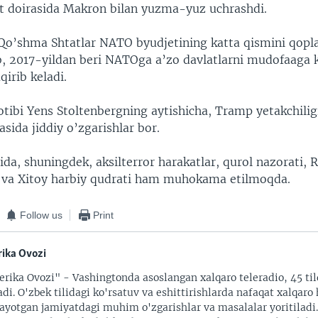
 doirasida Makron bilan yuzma-yuz uchrashdi.
Qo’shma Shtatlar NATO byudjetining katta qismini qop
b, 2017-yildan beri NATOga a’zo davlatlarni mudofaaga 
qirib keladi.
tibi Yens Stoltenbergning aytishicha, Tramp yetakchiligi
sida jiddiy o’zgarishlar bor.
a, shuningdek, aksilterror harakatlar, qurol nazorati, R
 va Xitoy harbiy qudrati ham muhokama etilmoqda.
Follow us
Print
ika Ovozi
rika Ovozi" - Vashingtonda asoslangan xalqaro teleradio, 45 til
adi. O'zbek tilidagi ko'rsatuv va eshittirishlarda nafaqat xalqaro 
ayotgan jamiyatdagi muhim o'zgarishlar va masalalar yoritiladi