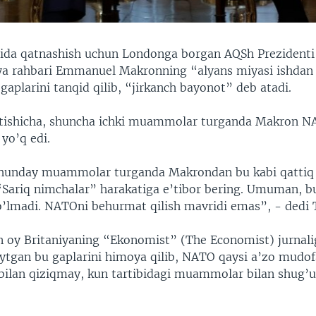
da qatnashish uchun Londonga borgan AQSh Prezidenti
a rahbari Emmanuel Makronning “alyans miyasi ishdan 
aplarini tanqid qilib, “jirkanch bayonot” deb atadi.
tishicha, shuncha ichki muammolar turganda Makron N
 yo’q edi.
shunday muammolar turganda Makrondan bu kabi qattiq
“Sariq nimchalar” harakatiga e’tibor bering. Umuman, b
’lmadi. NATOni behurmat qilish mavridi emas”, - dedi
 oy Britaniyaning “Ekonomist” (The Economist) jurnali
aytgan bu gaplarini himoya qilib, NATO qaysi a’zo mudo
 bilan qiziqmay, kun tartibidagi muammolar bilan shug’ul