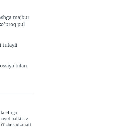
lashga majbur
ko’proq pul
 tufayli
ossiya bilan
da efirga
hayot balki siz
. O'zbek xizmati