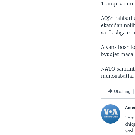
Tramp sammit
AQSh rahbari 
ekanidan noli
sarflashga cha
Alyans bosh ko
byudjet masala
NATO sammitid
munosabatlar
Ulashing
Amer
"Ame
chiq
yash