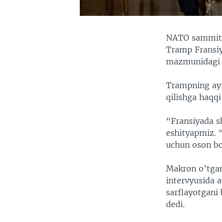
NATO sammiti
Tramp Fransiy
mazmunidagi g
Trampning ay
qilishga haqqi
“Fransiyada 
eshityapmiz. 
uchun oson bo
Makron o’tgan
intervyusida 
sarflayotgani
dedi.