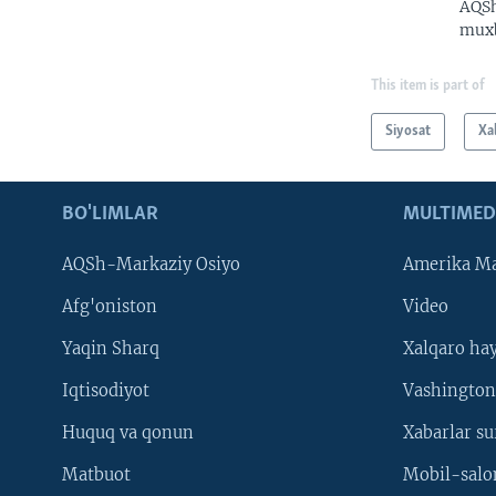
AQSh
muxb
This item is part of
Siyosat
Xa
BO'LIMLAR
MULTIMED
AQSh-Markaziy Osiyo
Amerika Ma
Afg'oniston
Video
Yaqin Sharq
Xalqaro ha
Iqtisodiyot
Vashington
Huquq va qonun
Xabarlar su
Matbuot
Mobil-salo