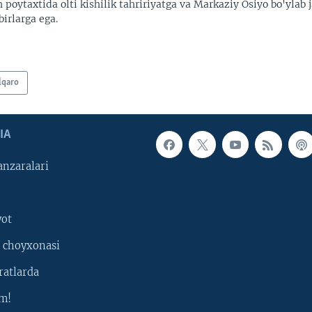
 poytaxtida olti kishilik tahririyatga va Markaziy Osiyo bo'ylab
irlarga ega.
lqaro
IA
nzaralari
yot
 choyxonasi
ratlarda
m!