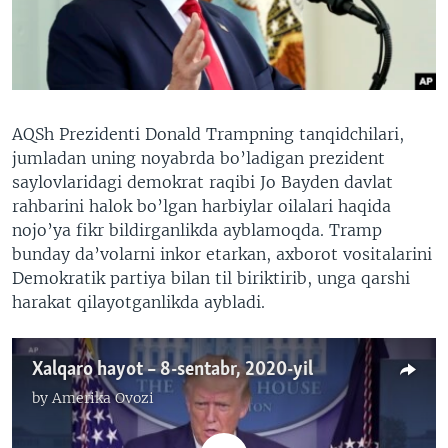
VIDEO
ODNOKLASSNIKI
XABARLAR SURATLARDA
TELEGRAM
TWITTER
SOUNDCLOUD
VOA
AQSh Prezidenti Donald Trampning tanqidchilari,
jumladan uning noyabrda bo’ladigan prezident
saylovlaridagi demokrat raqibi Jo Bayden davlat
rahbarini halok bo’lgan harbiylar oilalari haqida
nojo’ya fikr bildirganlikda ayblamoqda. Tramp
bunday da’volarni inkor etarkan, axborot vositalarini
Demokratik partiya bilan til biriktirib, unga qarshi
harakat qilayotganlikda aybladi.
Xalqaro hayot – 8-sentabr, 2020-yil
by
Amerika Ovozi
No media source currently available