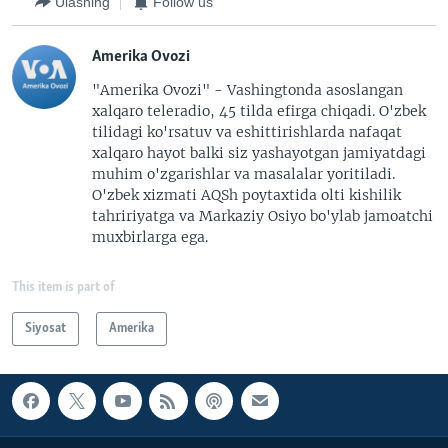
Ulashing
Follow us
Amerika Ovozi
"Amerika Ovozi" - Vashingtonda asoslangan
xalqaro teleradio, 45 tilda efirga chiqadi. O'zbek
tilidagi ko'rsatuv va eshittirishlarda nafaqat
xalqaro hayot balki siz yashayotgan jamiyatdagi
muhim o'zgarishlar va masalalar yoritiladi.
O'zbek xizmati AQSh poytaxtida olti kishilik
tahririyatga va Markaziy Osiyo bo'ylab jamoatchi
muxbirlarga ega.
This item is part of
Siyosat
Amerika