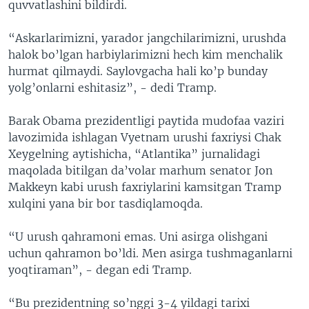
quvvatlashini bildirdi.
“Askarlarimizni, yarador jangchilarimizni, urushda
halok bo’lgan harbiylarimizni hech kim menchalik
hurmat qilmaydi. Saylovgacha hali ko’p bunday
yolg’onlarni eshitasiz”, - dedi Tramp.
Barak Obama prezidentligi paytida mudofaa vaziri
lavozimida ishlagan Vyetnam urushi faxriysi Chak
Xeygelning aytishicha, “Atlantika” jurnalidagi
maqolada bitilgan da’volar marhum senator Jon
Makkeyn kabi urush faxriylarini kamsitgan Tramp
xulqini yana bir bor tasdiqlamoqda.
“U urush qahramoni emas. Uni asirga olishgani
uchun qahramon bo’ldi. Men asirga tushmaganlarni
yoqtiraman”, - degan edi Tramp.
“Bu prezidentning so’nggi 3-4 yildagi tarixi