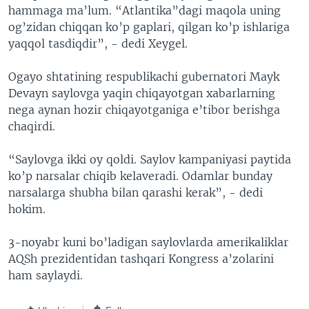
hammaga ma’lum. “Atlantika”dagi maqola uning
og’zidan chiqqan ko’p gaplari, qilgan ko’p ishlariga
yaqqol tasdiqdir”, - dedi Xeygel.
Ogayo shtatining respublikachi gubernatori Mayk
Devayn saylovga yaqin chiqayotgan xabarlarning
nega aynan hozir chiqayotganiga e’tibor berishga
chaqirdi.
“Saylovga ikki oy qoldi. Saylov kampaniyasi paytida
ko’p narsalar chiqib kelaveradi. Odamlar bunday
narsalarga shubha bilan qarashi kerak”, - dedi
hokim.
3-noyabr kuni bo’ladigan saylovlarda amerikaliklar
AQSh prezidentidan tashqari Kongress a’zolarini
ham saylaydi.