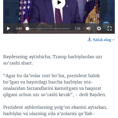
0:00
7:16
Yuklab oling
Baydenning aytishicha, Tramp harbiylardan uzr
so’rashi shart.
“Agar bu da’volar rost bo’lsa, prezident halok
bo’lgan va hayotdagi barcha harbiylar ota-
onalaridan farzandlarini kamsitgani va haqorat
qilgani uchun uzr so’rashi kerak”, - dedi Bayden.
Prezident ayblovlarning yolg’on ekanini aytarkan,
harbiylar va ularning oila a’zolarini qo’llab-