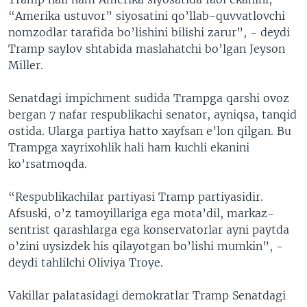
“Amerika ustuvor” siyosatini qo’llab-quvvatlovchi
nomzodlar tarafida bo’lishini bilishi zarur”, - deydi
Tramp saylov shtabida maslahatchi bo’lgan Jeyson
Miller.
Senatdagi impichment sudida Trampga qarshi ovoz
bergan 7 nafar respublikachi senator, ayniqsa, tanqid
ostida. Ularga partiya hatto xayfsan e’lon qilgan. Bu
Trampga xayrixohlik hali ham kuchli ekanini
ko’rsatmoqda.
“Respublikachilar partiyasi Tramp partiyasidir.
Afsuski, o’z tamoyillariga ega mota’dil, markaz-
sentrist qarashlarga ega konservatorlar ayni paytda
o’zini uysizdek his qilayotgan bo’lishi mumkin”, -
deydi tahlilchi Oliviya Troye.
Vakillar palatasidagi demokratlar Tramp Senatdagi