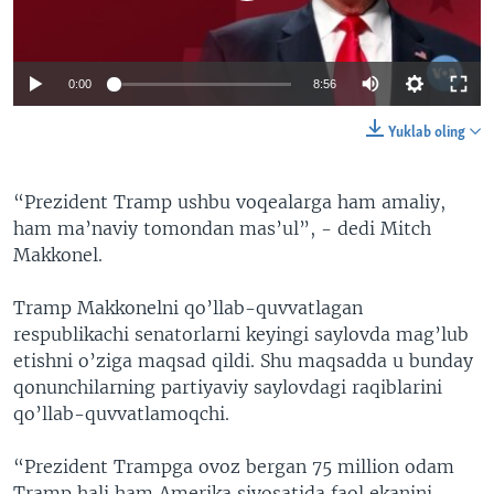
0:00
8:56
Yuklab oling
“Prezident Tramp ushbu voqealarga ham amaliy,
ham ma’naviy tomondan mas’ul”, - dedi Mitch
Makkonel.
Tramp Makkonelni qo’llab-quvvatlagan
respublikachi senatorlarni keyingi saylovda mag’lub
etishni o’ziga maqsad qildi. Shu maqsadda u bunday
qonunchilarning partiyaviy saylovdagi raqiblarini
qo’llab-quvvatlamoqchi.
“Prezident Trampga ovoz bergan 75 million odam
Tramp hali ham Amerika siyosatida faol ekanini,