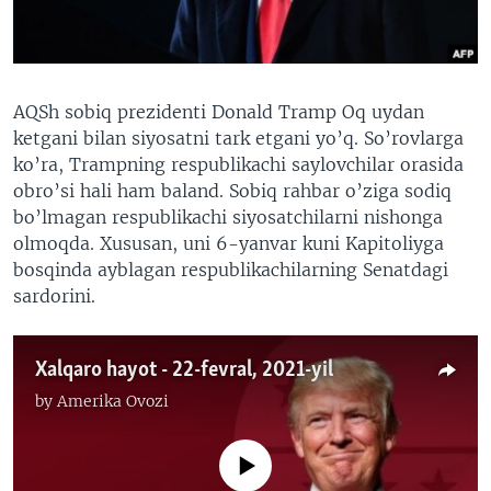
VIDEO
ODNOKLASSNIKI
XABARLAR SURATLARDA
TELEGRAM
TWITTER
AQSh sobiq prezidenti Donald Tramp Oq uydan
ketgani bilan siyosatni tark etgani yo’q. So’rovlarga
SOUNDCLOUD
VOA
ko’ra, Trampning respublikachi saylovchilar orasida
obro’si hali ham baland. Sobiq rahbar o’ziga sodiq
bo’lmagan respublikachi siyosatchilarni nishonga
olmoqda. Xususan, uni 6-yanvar kuni Kapitoliyga
bosqinda ayblagan respublikachilarning Senatdagi
sardorini.
Xalqaro hayot - 22-fevral, 2021-yil
by
Amerika Ovozi
No media source currently available