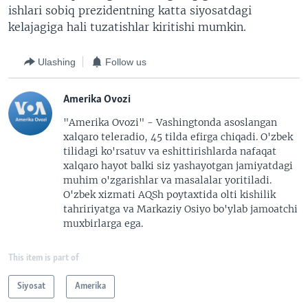
ishlari sobiq prezidentning katta siyosatdagi
kelajagiga hali tuzatishlar kiritishi mumkin.
Ulashing
Follow us
Amerika Ovozi
"Amerika Ovozi" - Vashingtonda asoslangan
xalqaro teleradio, 45 tilda efirga chiqadi. O'zbek
tilidagi ko'rsatuv va eshittirishlarda nafaqat
xalqaro hayot balki siz yashayotgan jamiyatdagi
muhim o'zgarishlar va masalalar yoritiladi.
O'zbek xizmati AQSh poytaxtida olti kishilik
tahririyatga va Markaziy Osiyo bo'ylab jamoatchi
muxbirlarga ega.
This item is part of
Siyosat
Amerika