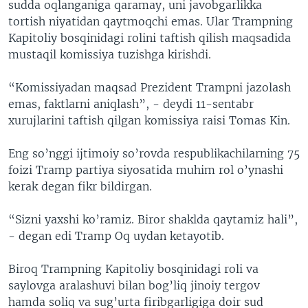
sudda oqlanganiga qaramay, uni javobgarlikka
tortish niyatidan qaytmoqchi emas. Ular Trampning
Kapitoliy bosqinidagi rolini taftish qilish maqsadida
mustaqil komissiya tuzishga kirishdi.
“Komissiyadan maqsad Prezident Trampni jazolash
emas, faktlarni aniqlash”, - deydi 11-sentabr
xurujlarini taftish qilgan komissiya raisi Tomas Kin.
Eng so’nggi ijtimoiy so’rovda respublikachilarning 75
foizi Tramp partiya siyosatida muhim rol o’ynashi
kerak degan fikr bildirgan.
“Sizni yaxshi ko’ramiz. Biror shaklda qaytamiz hali”,
- degan edi Tramp Oq uydan ketayotib.
Biroq Trampning Kapitoliy bosqinidagi roli va
saylovga aralashuvi bilan bog’liq jinoiy tergov
hamda soliq va sug’urta firibgarligiga doir sud