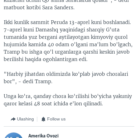
matbuot kotibi Sara Sanders.
Ikki kunlik sammit Peruda 13-aprel kuni boshlanadi.
7-aprel kuni Damashq yaqinidagi sharqiy G'uta
tumanida yuz bergani aytilayotgan kimyoviy qurol
hujumida kamida 40 odam o'lgani ma'lum bo'lgach,
Tramp bu ishga qo'l urganlarga qarshi keskin javob
berilishi haqida ogohlantirgan edi.
"Harbiy jihatdan oldimizda ko'plab javob choralari
bor", - dedi Tramp.
Unga ko'ra, qanday chora ko'rilishi bo'yicha yakuniy
qaror kelasi 48 soat ichida e'lon qilinadi.
Ulashing
Follow us
Amerika Ovozi