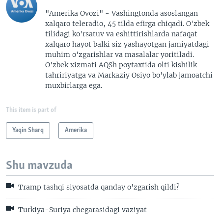
"Amerika Ovozi" - Vashingtonda asoslangan
xalqaro teleradio, 45 tilda efirga chiqadi. O'zbek
tilidagi ko'rsatuv va eshittirishlarda nafaqat
xalqaro hayot balki siz yashayotgan jamiyatdagi
muhim o'zgarishlar va masalalar yoritiladi.
O'zbek xizmati AQSh poytaxtida olti kishilik
tahririyatga va Markaziy Osiyo bo'ylab jamoatchi
muxbirlarga ega.
This item is part of
Yaqin Sharq
Amerika
Shu mavzuda
Tramp tashqi siyosatda qanday o'zgarish qildi?
Turkiya-Suriya chegarasidagi vaziyat