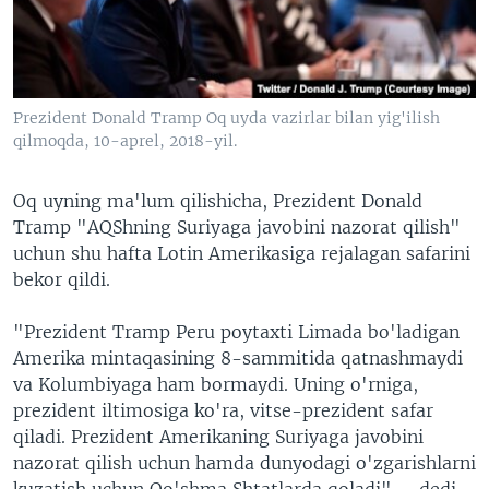
VIDEO
ODNOKLASSNIKI
XABARLAR SURATLARDA
TELEGRAM
TWITTER
Prezident Donald Tramp Oq uyda vazirlar bilan yig'ilish
SOUNDCLOUD
VOA
qilmoqda, 10-aprel, 2018-yil.
Oq uyning ma'lum qilishicha, Prezident Donald
Tramp "AQShning Suriyaga javobini nazorat qilish"
uchun shu hafta Lotin Amerikasiga rejalagan safarini
bekor qildi.
"Prezident Tramp Peru poytaxti Limada bo'ladigan
Amerika mintaqasining 8-sammitida qatnashmaydi
va Kolumbiyaga ham bormaydi. Uning o'rniga,
prezident iltimosiga ko'ra, vitse-prezident safar
qiladi. Prezident Amerikaning Suriyaga javobini
nazorat qilish uchun hamda dunyodagi o'zgarishlarni
kuzatish uchun Qo'shma Shtatlarda qoladi", - dedi