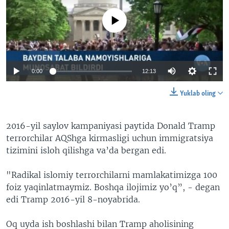
No media source currently available
0:00
12:13
Yuklab oling
2016-yil saylov kampaniyasi paytida Donald Tramp
terrorchilar AQShga kirmasligi uchun immigratsiya
tizimini isloh qilishga va’da bergan edi.
"Radikal islomiy terrorchilarni mamlakatimizga 100
foiz yaqinlatmaymiz. Boshqa ilojimiz yo’q”, - degan
edi Tramp 2016-yil 8-noyabrida.
Oq uyda ish boshlashi bilan Tramp aholisining