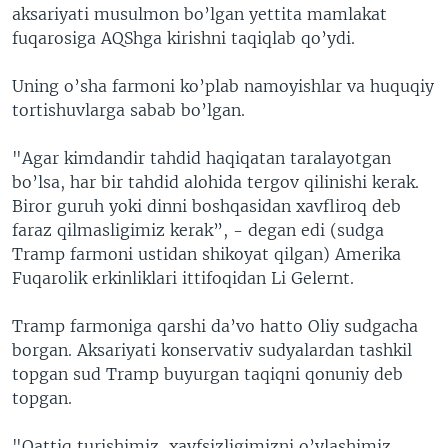
aksariyati musulmon bo’lgan yettita mamlakat
fuqarosiga AQShga kirishni taqiqlab qo’ydi.
Uning o’sha farmoni ko’plab namoyishlar va huquqiy
tortishuvlarga sabab bo’lgan.
"Agar kimdandir tahdid haqiqatan taralayotgan
bo’lsa, har bir tahdid alohida tergov qilinishi kerak.
Biror guruh yoki dinni boshqasidan xavfliroq deb
faraz qilmasligimiz kerak”, - degan edi (sudga
Tramp farmoni ustidan shikoyat qilgan) Amerika
Fuqarolik erkinliklari ittifoqidan Li Gelernt.
Tramp farmoniga qarshi da’vo hatto Oliy sudgacha
borgan. Aksariyati konservativ sudyalardan tashkil
topgan sud Tramp buyurgan taqiqni qonuniy deb
topgan.
"Qattiq turishimiz, xavfsizligimizni o’ylashimiz