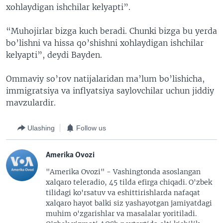
xohlaydigan ishchilar kelyapti”.
“Muhojirlar bizga kuch beradi. Chunki bizga bu yerda
bo’lishni va hissa qo’shishni xohlaydigan ishchilar
kelyapti”, deydi Bayden.
Ommaviy so’rov natijalaridan ma’lum bo’lishicha,
immigratsiya va inflyatsiya saylovchilar uchun jiddiy
mavzulardir.
Ulashing
Follow us
Amerika Ovozi
"Amerika Ovozi" - Vashingtonda asoslangan
xalqaro teleradio, 45 tilda efirga chiqadi. O'zbek
tilidagi ko'rsatuv va eshittirishlarda nafaqat
xalqaro hayot balki siz yashayotgan jamiyatdagi
muhim o'zgarishlar va masalalar yoritiladi.