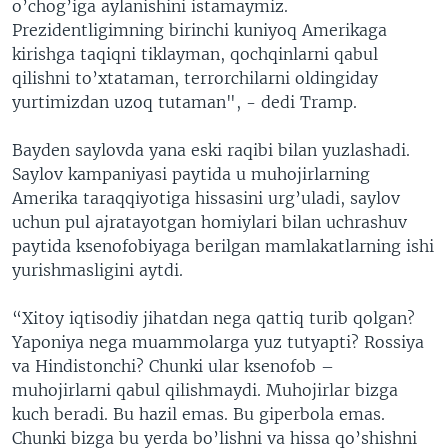
o’chog’iga aylanishini istamaymiz.
Prezidentligimning birinchi kuniyoq Amerikaga
kirishga taqiqni tiklayman, qochqinlarni qabul
qilishni to’xtataman, terrorchilarni oldingiday
yurtimizdan uzoq tutaman", - dedi Tramp.
Bayden saylovda yana eski raqibi bilan yuzlashadi.
Saylov kampaniyasi paytida u muhojirlarning
Amerika taraqqiyotiga hissasini urg’uladi, saylov
uchun pul ajratayotgan homiylari bilan uchrashuv
paytida ksenofobiyaga berilgan mamlakatlarning ishi
yurishmasligini aytdi.
“Xitoy iqtisodiy jihatdan nega qattiq turib qolgan?
Yaponiya nega muammolarga yuz tutyapti? Rossiya
va Hindistonchi? Chunki ular ksenofob –
muhojirlarni qabul qilishmaydi. Muhojirlar bizga
kuch beradi. Bu hazil emas. Bu giperbola emas.
Chunki bizga bu yerda bo’lishni va hissa qo’shishni