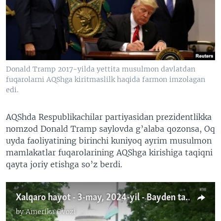
VIDEO
ODNOKLASSNIKI
XABARLAR SURATLARDA
TELEGRAM
TWITTER
SOUNDCLOUD
VOA
Donald Tramp 2017-yilda yettita musulmon davlatdan
fuqarolarni AQShga kiritmaslilk haqida farmon imzolagan
edi.
AQShda Respublikachilar partiyasidan prezidentlikka
nomzod Donald Tramp saylovda g’alaba qozonsa, Oq
uyda faoliyatining birinchi kuniyoq ayrim musulmon
mamlakatlar fuqarolarining AQShga kirishiga taqiqni
qayta joriy etishga so’z berdi.
Xalqaro hayot - 3-may, 2024-yil - Bayden talaba namoyishlarini izohladi
by
Amerika Ovozi