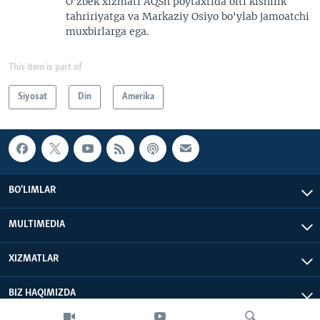
O'zbek xizmati AQSh poytaxtida olti kishilik
tahririyatga va Markaziy Osiyo bo'ylab jamoatchi
muxbirlarga ega.
This item is part of
Siyosat
Din
Amerika
BO'LIMLAR
MULTIMEDIA
XIZMATLAR
BIZ HAQIMIZDA