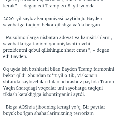
kerak”, - degan edi Tramp 2018-yil iyunida.
2020-yil saylov kampaniyasi paytida Jo Bayden
sayohatga taqiqni bekor qilishga va’da bergan.
"Musulmonlarga nisbatan adovat va kamsitishlarni,
sayohatlariga taqiqni qonuniylashtiruvchi
prezidentni qabul qilishingiz shart emas”, - degan
edi Bayden.
Oq uyda ish boshlashi bilan Bayden Tramp farmonini
bekor qildi. Shundan to’rt yil o’tib, Viskonsin
shtatida saylovchilari bilan uchrashuv paytida Tramp
Yaqin Sharqdagi voqealar uni sayohatga taqiqni
tiklash kerakligiga ishontirganini aytdi.
“Bizga AQShda jihodning keragi yo’q. Bir paytlar
buyuk bo’lgan shaharlarimizning terrorizm