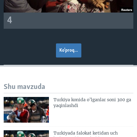
4
Ko'proq...
Shu mavzuda
Turkiya konida o’lganlar soni 300 ga
yaqinlashdi
Turkiyada falokat ketidan uch