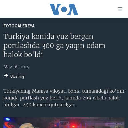
Bosh
sahifaga
boring
Boshiga
FOTOGALEREYA
qayting
BOSH SAHIFA
Turkiya konida yuz bergan
Qidiruvga
AMERIKA
portlashda 300 ga yaqin odam
o'ting
MARKAZIY OSIYO
halok bo'ldi
XALQARO
May 16, 2014
VATANDOSHLAR
Ulashing
MULTIMEDIA
Turkiyaning Manisa viloyati Soma tumanidagi ko'mir
IJTIMOIY TARMOQLAR
AMERIKA MANZARALARI
konida portlash yuz berib, kamida 299 ishchi halok
INGLIZ TILI DARSLARI
XALQARO HAYOT
FACEBOOK
bo'lgan. 450 konchi qutqarilgan.
EDITORIAL
VASHINGTON CHOYXONASI
YOUTUBE
MOBIL-SALOM!
INSTAGRAM
Learning English