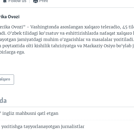
Follow us
Print
ika Ovozi
rika Ovozi" - Vashingtonda asoslangan xalqaro teleradio, 45 til
adi. O'zbek tilidagi ko'rsatuv va eshittirishlarda nafaqat xalqaro 
ayotgan jamiyatdagi muhim o'zgarishlar va masalalar yoritiladi
 poytaxtida olti kishilik tahririyatga va Markaziy Osiyo bo'ylab
irlarga ega.
alqaro
da
" ingliz mahbusni qatl etgan
 yoritishga tayyorlanayotgan jurnalistlar