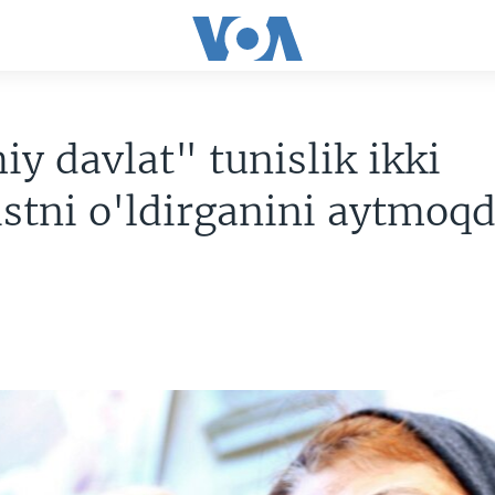
iy davlat" tunislik ikki
istni o'ldirganini aytmoq