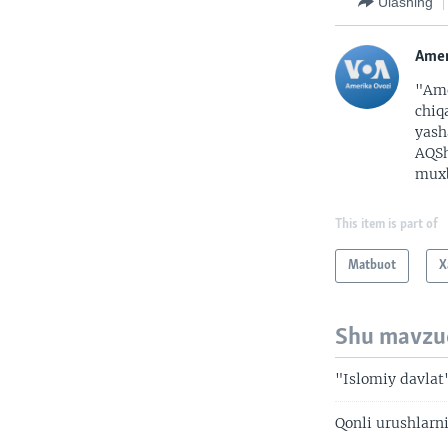
Ulashing
Amer
"Ame
chiq
yash
AQSh
muxb
This item is part of
Matbuot
X
Shu mavzu
"Islomiy davlat
Qonli urushlarni