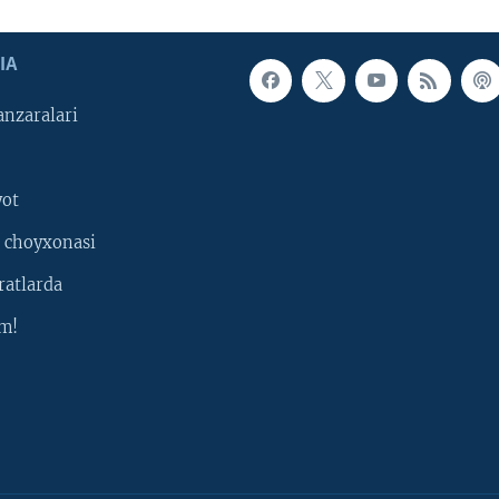
IA
nzaralari
yot
 choyxonasi
ratlarda
m!