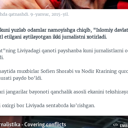
hda qatnashdi. 9-yanvar, 2015-yil.
kuni yuzlab odamlar namoyishga chiqib, "Islomiy davlat"
 etilgani aytilayotgan ikki jurnalistni xotirladi.
t"ning Liviyadagi qanoti payshanba kuni jurnalistlarni o
i.
bsaytida muxbirlar Sofien Shorabi va Nodir Ktarining qur
surati paydo bo'ldi.
ri jangarilar bayonoti qanchalik asosli ekanini tekshiraya
ni oxirgi bor Liviyada sentabrda ko'rishgan.
nalistika - Covering conflicts
EMB