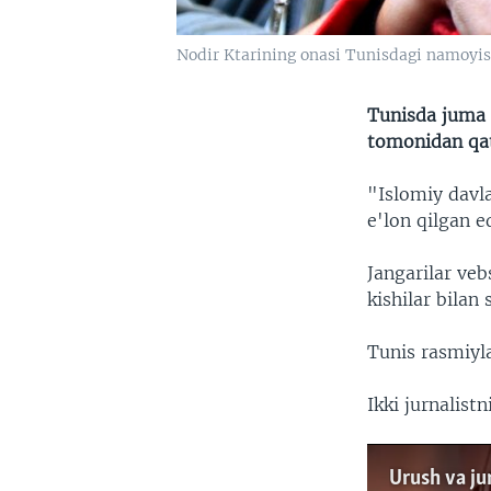
Nodir Ktarining onasi Tunisdagi namoyis
Tunisda juma 
tomonidan qatl
"Islomiy davla
e'lon qilgan ed
Jangarilar ve
kishilar bilan 
Tunis rasmiyla
Ikki jurnalist
Urush va jur