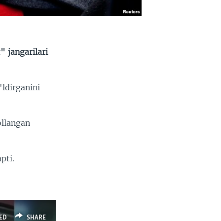
 jangarilari
'ldirganini
ollangan
pti.
ED
SHARE