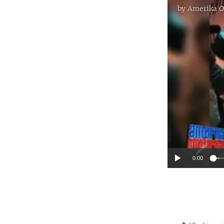
by
Amerika O
0:00