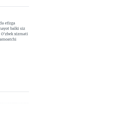
da efirga
hayot balki siz
width
px
. O'zbek xizmati
 jamoatchi