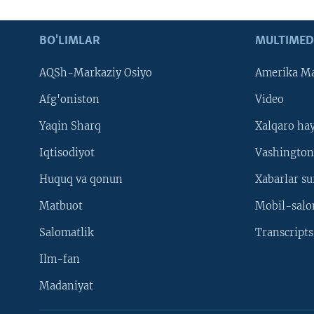
BO'LIMLAR
MULTIMED
AQSh-Markaziy Osiyo
Amerika Ma
Afg'oniston
Video
Yaqin Sharq
Xalqaro ha
Iqtisodiyot
Vashington
Huquq va qonun
Xabarlar su
Matbuot
Mobil-salo
Salomatlik
Transcripts
Ilm-fan
Madaniyat