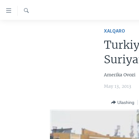
Bosh
sahifaga
boring
Qidiruv
Boshiga
BOSH SAHIFA
XALQARO
qayting
AMERIKA
Qidiruvga
Turkiy
o'ting
MARKAZIY OSIYO
Suriy
XALQARO
VATANDOSHLAR
Amerika Ovozi
MULTIMEDIA
May 13, 2013
IJTIMOIY TARMOQLAR
AMERIKA MANZARALARI
Ulashing
INGLIZ TILI DARSLARI
XALQARO HAYOT
FACEBOOK
EDITORIAL
VASHINGTON CHOYXONASI
YOUTUBE
MOBIL-SALOM!
INSTAGRAM