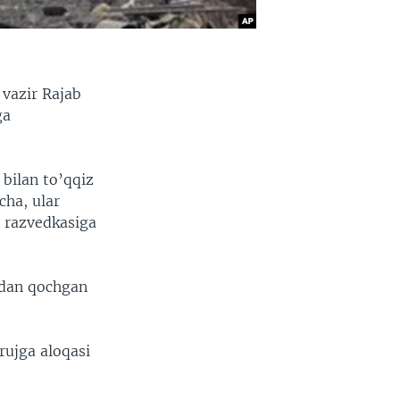
 vazir Rajab
ga
 bilan to’qqiz
cha, ular
ya razvedkasiga
adan qochgan
rujga aloqasi