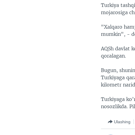
Turkiya tashq
mojarosiga ch
"Xalqaro hamj
mumkin", - de
AQSh davlat ko
qoralagan.
Bugun, shunin
Turkiyaga qar
kilometr narid
Turkiyaga ko’
nosozlikda. Pi
Ulashing