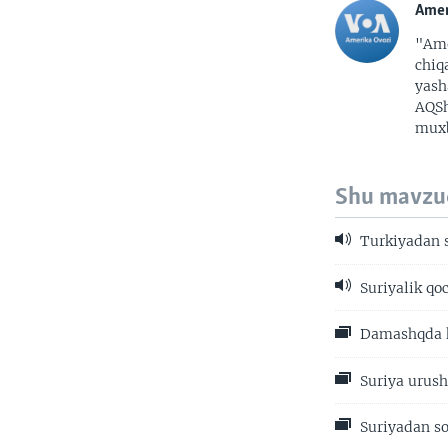
Amer
"Ame
chiq
yash
AQSh
muxb
Shu mavzu
Turkiyadan 
Suriyalik q
Damashqda k
Suriya urush
Suriyadan so