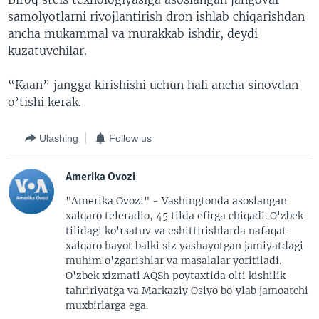
samolyotlarni rivojlantirish dron ishlab chiqarishdan
ancha mukammal va murakkab ishdir, deydi
kuzatuvchilar.
“Kaan” jangga kirishishi uchun hali ancha sinovdan
o’tishi kerak.
Ulashing
Follow us
Amerika Ovozi
"Amerika Ovozi" - Vashingtonda asoslangan
xalqaro teleradio, 45 tilda efirga chiqadi. O'zbek
tilidagi ko'rsatuv va eshittirishlarda nafaqat
xalqaro hayot balki siz yashayotgan jamiyatdagi
muhim o'zgarishlar va masalalar yoritiladi.
O'zbek xizmati AQSh poytaxtida olti kishilik
tahririyatga va Markaziy Osiyo bo'ylab jamoatchi
muxbirlarga ega.