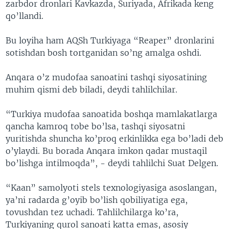
zarbdor dronlari Kavkazda, Suriyada, Afrikada keng
qo’llandi.
Bu loyiha ham AQSh Turkiyaga “Reaper” dronlarini
sotishdan bosh tortganidan so’ng amalga oshdi.
Anqara o’z mudofaa sanoatini tashqi siyosatining
muhim qismi deb biladi, deydi tahlilchilar.
“Turkiya mudofaa sanoatida boshqa mamlakatlarga
qancha kamroq tobe bo’lsa, tashqi siyosatni
yuritishda shuncha ko’proq erkinlikka ega bo’ladi deb
o’ylaydi. Bu borada Anqara imkon qadar mustaqil
bo’lishga intilmoqda”, - deydi tahlilchi Suat Delgen.
“Kaan” samolyoti stels texnologiyasiga asoslangan,
ya’ni radarda g’oyib bo’lish qobiliyatiga ega,
tovushdan tez uchadi. Tahlilchilarga ko’ra,
Turkiyaning qurol sanoati katta emas, asosiy