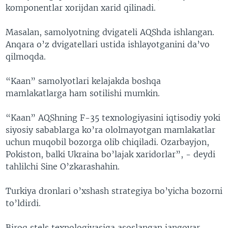
komponentlar xorijdan xarid qilinadi.
Masalan, samolyotning dvigateli AQShda ishlangan.
Anqara o’z dvigatellari ustida ishlayotganini da’vo
qilmoqda.
“Kaan” samolyotlari kelajakda boshqa
mamlakatlarga ham sotilishi mumkin.
“Kaan” AQShning F-35 texnologiyasini iqtisodiy yoki
siyosiy sabablarga ko’ra ololmayotgan mamlakatlar
uchun muqobil bozorga olib chiqiladi. Ozarbayjon,
Pokiston, balki Ukraina bo’lajak xaridorlar”, - deydi
tahlilchi Sine O’zkarashahin.
Turkiya dronlari o’xshash strategiya bo’yicha bozorni
to’ldirdi.
Biroq stels texnologiyasiga asoslangan jangovar