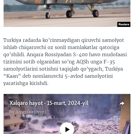
VIDEO
ODNOKLASSNIKI
XABARLAR SURATLARDA
TELEGRAM
TWITTER
SOUNDCLOUD
VOA
Turkiya radarda ko’rinmaydigan qiruvchi samolyot
ishlab chiqaruvchi oz sonli mamlakatlar qatoriga
qo’shildi. Anqara Rossiyadan S-400 havo mudofaasi
tizimini sotib olganidan so’ng AQSh unga F-35
samolyotlarini sotishni taqiqlab qo’ygach, Turkiya
“Kaan” deb nomlanuvchi 5-avlod samolyotini
yaratishga kirishdi.
Xalqaro hayot - 15-mart, 2024-yil
by
Amerika Ovozi
No media source currently available