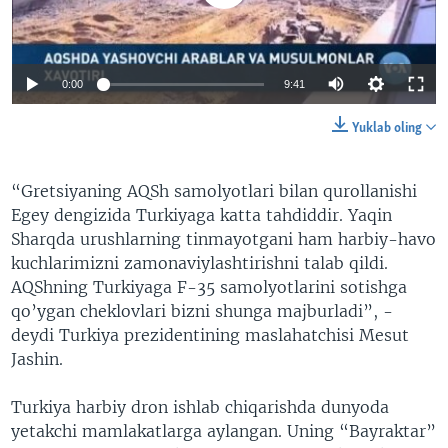
0:00
9:41
Yuklab oling
“Gretsiyaning AQSh samolyotlari bilan qurollanishi
Egey dengizida Turkiyaga katta tahdiddir. Yaqin
Sharqda urushlarning tinmayotgani ham harbiy-havo
kuchlarimizni zamonaviylashtirishni talab qildi.
AQShning Turkiyaga F-35 samolyotlarini sotishga
qo’ygan cheklovlari bizni shunga majburladi”, -
deydi Turkiya prezidentining maslahatchisi Mesut
Jashin.
Turkiya harbiy dron ishlab chiqarishda dunyoda
yetakchi mamlakatlarga aylangan. Uning “Bayraktar”