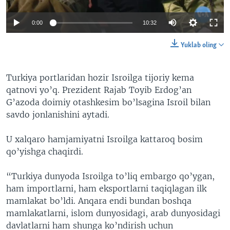
0:00
10:32
Yuklab oling
Turkiya portlaridan hozir Isroilga tijoriy kema
qatnovi yo’q. Prezident Rajab Toyib Erdog’an
G’azoda doimiy otashkesim bo’lsagina Isroil bilan
savdo jonlanishini aytadi.
U xalqaro hamjamiyatni Isroilga kattaroq bosim
qo’yishga chaqirdi.
“Turkiya dunyoda Isroilga to’liq embargo qo’ygan,
ham importlarni, ham eksportlarni taqiqlagan ilk
mamlakat bo’ldi. Anqara endi bundan boshqa
mamlakatlarni, islom dunyosidagi, arab dunyosidagi
davlatlarni ham shunga ko’ndirish uchun