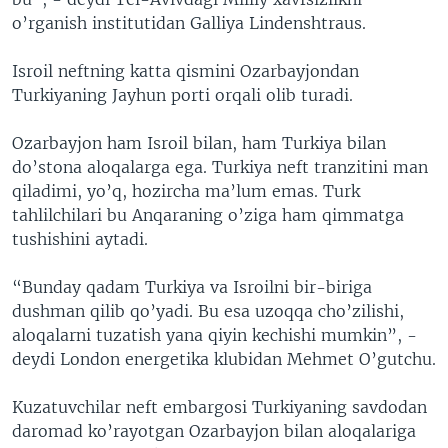
o’rganish institutidan Galliya Lindenshtraus.
Isroil neftning katta qismini Ozarbayjondan
Turkiyaning Jayhun porti orqali olib turadi.
Ozarbayjon ham Isroil bilan, ham Turkiya bilan
do’stona aloqalarga ega. Turkiya neft tranzitini man
qiladimi, yo’q, hozircha ma’lum emas. Turk
tahlilchilari bu Anqaraning o’ziga ham qimmatga
tushishini aytadi.
“Bunday qadam Turkiya va Isroilni bir-biriga
dushman qilib qo’yadi. Bu esa uzoqqa cho’zilishi,
aloqalarni tuzatish yana qiyin kechishi mumkin”, -
deydi London energetika klubidan Mehmet O’gutchu.
Kuzatuvchilar neft embargosi Turkiyaning savdodan
daromad ko’rayotgan Ozarbayjon bilan aloqalariga