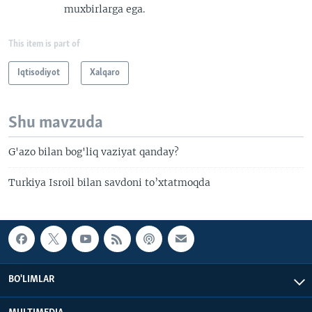
muxbirlarga ega.
This item is part of
Iqtisodiyot
Xalqaro
Shu mavzuda
G'azo bilan bog'liq vaziyat qanday?
Turkiya Isroil bilan savdoni to’xtatmoqda
BO'LIMLAR