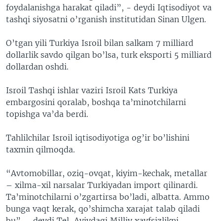
foydalanishga harakat qiladi”, - deydi Iqtisodiyot va
tashqi siyosatni o’rganish institutidan Sinan Ulgen.
O’tgan yili Turkiya Isroil bilan salkam 7 milliard
dollarlik savdo qilgan bo’lsa, turk eksporti 5 milliard
dollardan oshdi.
Isroil Tashqi ishlar vaziri Isroil Kats Turkiya
embargosini qoralab, boshqa ta’minotchilarni
topishga va’da berdi.
Tahlilchilar Isroil iqtisodiyotiga og’ir bo’lishini
taxmin qilmoqda.
“Avtomobillar, oziq-ovqat, kiyim-kechak, metallar
– xilma-xil narsalar Turkiyadan import qilinardi.
Ta’minotchilarni o’zgartirsa bo’ladi, albatta. Ammo
bunga vaqt kerak, qo’shimcha xarajat talab qiladi
bu”, - deydi Tel-Avivdagi Milliy xavfsizlikni