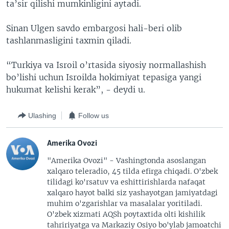
ta’sir qilishi mumkinligini aytadi.
Sinan Ulgen savdo embargosi hali-beri olib
tashlanmasligini taxmin qiladi.
“Turkiya va Isroil o’rtasida siyosiy normallashish
bo’lishi uchun Isroilda hokimiyat tepasiga yangi
hukumat kelishi kerak”, - deydi u.
Ulashing
Follow us
Amerika Ovozi
"Amerika Ovozi" - Vashingtonda asoslangan
xalqaro teleradio, 45 tilda efirga chiqadi. O'zbek
tilidagi ko'rsatuv va eshittirishlarda nafaqat
xalqaro hayot balki siz yashayotgan jamiyatdagi
muhim o'zgarishlar va masalalar yoritiladi.
O'zbek xizmati AQSh poytaxtida olti kishilik
tahririyatga va Markaziy Osiyo bo'ylab jamoatchi