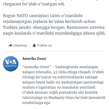
chegarasi bo’ylab o’rnatgan edi.
Bugun NATO rasmiylari tizim o’rnatilishi
rejalanayotgan joylarni ko’zdan kechirish uchun
Turkiya janubi-sharqiga borgan. Rasmussen sistema
yaqin kunlarda o'rnatilishi mumkinligiga ishora qildi.
Ulashing
Follow us
Amerika Ovozi
"Amerika Ovozi" - Vashingtonda asoslangan
xalqaro teleradio, 45 tilda efirga chiqadi. O'zbek
tilidagi ko'rsatuv va eshittirishlarda nafaqat
xalqaro hayot balki siz yashayotgan jamiyatdagi
muhim o'zgarishlar va masalalar yoritiladi.
O'zbek xizmati AQSh poytaxtida olti kishilik
tahririyatga va Markaziy Osiyo bo'ylab jamoatchi
muxbirlarga ega.