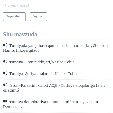
This item is part of
Yaqin Sharq
Siyosat
Shu mavzuda
Turkiyada yangi bosh qomus ustida harakatlar, Shohruh
Hamro hikoya qiladi
Turkiya-Eron ziddiyati/Nasiba Tohir
Turkiya-Suriya mojarosi, Nasiba Tohir
Isroil-Falastin ixtilofi AQSh-Turkiya aloqalariga ta'sir
qiladimi?
Turkiya demokratiya namunasimi? Turkey Secular
Democracy?