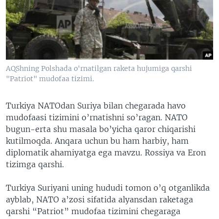
VIDEO
ODNOKLASSNIKI
XABARLAR SURATLARDA
TELEGRAM
TWITTER
SOUNDCLOUD
VOA
AQShning Polshada o'rnatilgan raketa hujumiga qarshi
"Patriot" mudofaa tizimi.
Turkiya NATOdan Suriya bilan chegarada havo
mudofaasi tizimini o’rnatishni so’ragan. NATO
bugun-erta shu masala bo’yicha qaror chiqarishi
kutilmoqda. Anqara uchun bu ham harbiy, ham
diplomatik ahamiyatga ega mavzu. Rossiya va Eron
tizimga qarshi.
Turkiya Suriyani uning hududi tomon o’q otganlikda
ayblab, NATO a’zosi sifatida alyansdan raketaga
qarshi “Patriot” mudofaa tizimini chegaraga