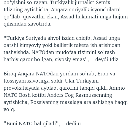
qo’yishni so’ragan. Turkiyalik jurnalist Semix
Idizning aytishicha, Anqara suriyalik isyonchilarni
qo’llab-quvvatlar ekan, Assad hukumati unga hujum
qilishidan xavotirda.
"Turkiya Suriyada ahvol izdan chiqib, Assad unga
qarshi kimyoviy yoki ballistik raketa ishlatishidan
tashvishda. NATOdan mudofaa tizimini so’rash
harbiy qaror bo’lgan, siyosiy emas", - deydi Idiz.
Biroq Anqara NATOdan yordam so’rab, Eron va
Rossiyani xavotirga soldi. Ular Turkiyani
provokatsiyada ayblab, qarorini tanqid qildi. Ammo
NATO Bosh kotibi Anders Fog Rasmussenning
aytishicha, Rossiyaning masalaga aralashishga haqqi
yo'q.
"Buni NATO hal qiladi", - dedi u.