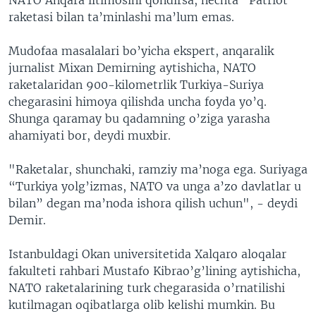
raketasi bilan ta’minlashi ma’lum emas.
Mudofaa masalalari bo’yicha ekspert, anqaralik
jurnalist Mixan Demirning aytishicha, NATO
raketalaridan 900-kilometrlik Turkiya-Suriya
chegarasini himoya qilishda uncha foyda yo’q.
Shunga qaramay bu qadamning o’ziga yarasha
ahamiyati bor, deydi muxbir.
"Raketalar, shunchaki, ramziy ma’noga ega. Suriyaga
“Turkiya yolg’izmas, NATO va unga a’zo davlatlar u
bilan” degan ma’noda ishora qilish uchun", - deydi
Demir.
Istanbuldagi Okan universitetida Xalqaro aloqalar
fakulteti rahbari Mustafo Kibrao’g’lining aytishicha,
NATO raketalarining turk chegarasida o’rnatilishi
kutilmagan oqibatlarga olib kelishi mumkin. Bu