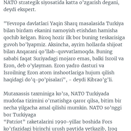
NATO strategik siyosatida katta o’zgarish degani,
deydi ekspert.
"Yevropa davlatlari Yaqin Sharq masalasida Turkiya
bilan birdam ekanini namoyish etishdan hamisha
qochib kelgan. Biroq hozir ilk bor buning teskarisiga
guvoh bo’lyapmiz. Aksincha, ayrim hollarda shijoat
bilan Anqarani qo’llab-quvvatlamoqda. Buning
sababi faqat Suriyadagi mojaro emas, balki Isroil va
Eron, deb o’ylayman. Eron yadro dasturi va
Isroilning Eron atom inshootlariga hujum qilish
haqidagi do’q-po’pisalari", - deydi Kibrao’g’li.
Mutaxassis taxminiga ko’ra, NATO Turkiyada
mudofaa tizimini o’rnatishga qaror qilsa, bitim bir
necha yilgacha amal qilishi mumkin. NATO so’nggi
bor Turkiyaga
“Patriot” raketalarini 1990-yillar boshida Fors
ko’rfazidagi birinchi urush paytida yetkazib, Iroq