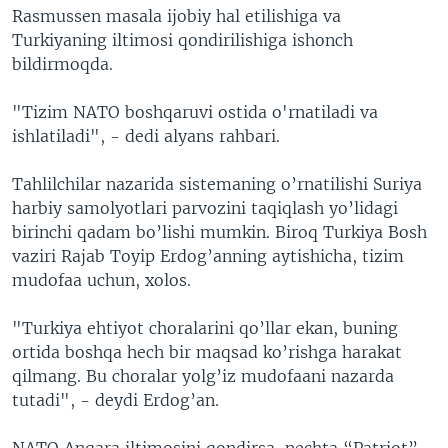
Rasmussen masala ijobiy hal etilishiga va
Turkiyaning iltimosi qondirilishiga ishonch
bildirmoqda.
"Tizim NATO boshqaruvi ostida o'rnatiladi va
ishlatiladi", - dedi alyans rahbari.
Tahlilchilar nazarida sistemaning o’rnatilishi Suriya
harbiy samolyotlari parvozini taqiqlash yo’lidagi
birinchi qadam bo’lishi mumkin. Biroq Turkiya Bosh
vaziri Rajab Toyip Erdog’anning aytishicha, tizim
mudofaa uchun, xolos.
"Turkiya ehtiyot choralarini qo’llar ekan, buning
ortida boshqa hech bir maqsad ko’rishga harakat
qilmang. Bu choralar yolg’iz mudofaani nazarda
tutadi", - deydi Erdog’an.
NATO Anqara iltimosini qondirsa, nechta “Patriot”