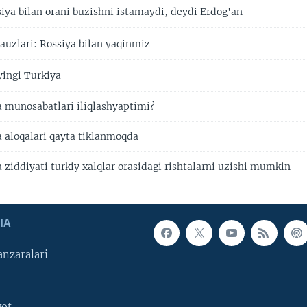
iya bilan orani buzishni istamaydi, deydi Erdog'an
uzlari: Rossiya bilan yaqinmiz
ingi Turkiya
 munosabatlari iliqlashyaptimi?
 aloqalari qayta tiklanmoqda
 ziddiyati turkiy xalqlar orasidagi rishtalarni uzishi mumkin
IA
nzaralari
yot