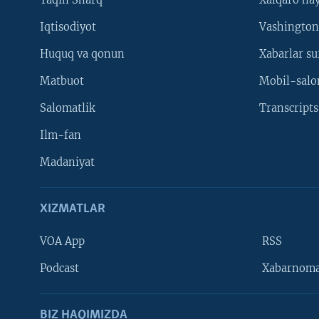
Iqtisodiyot
Vashington
Huquq va qonun
Xabarlar su
Matbuot
Mobil-salo
Salomatlik
Transcripts
Ilm-fan
Madaniyat
XIZMATLAR
VOA App
RSS
Learning English
Podcast
Xabarnom
BIZ HAQIMIZDA