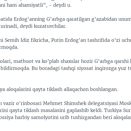
ni ham ahamiyatli”, - deydi u.
batida Erdog’anning G’arbga qaratilgan g’azabidan unum
urinadi, deydi kuzatuvchilar.
chi Semih Idiz fikricha, Putin Erdog’an tashrifida o’zi uc
’rmoqda.
lari, matbuot va ko’plab shaxslar hozir G’arbga qarshi 
bildirmoqda. Bu boradagi tashqi siyosat inqirozga yuz 
a aloqalarini qayta tiklash allaqachon boshlangan.
h vazir o’rinbosari Mehmet Shimshek delegatsiyasi Mos
rini qayta tiklash masalasini gaplashib keldi. Turkiya Sur
ssiya harbiy samolyotini urib tushirgandan beri aloqalar