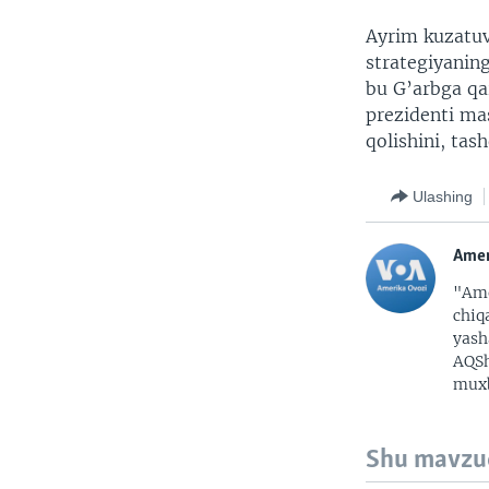
Ayrim kuzatuv
strategiyaning
bu G’arbga qa
prezidenti ma
qolishini, ta
Ulashing
Amer
"Ame
chiq
yash
AQSh
muxb
Shu mavzu