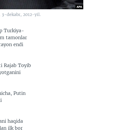
 3-dekabr, 2012-yil.
’p Turkiya-
ham tamonlar
arayon endi
ti Rajab Toyib
yotganini
hicha, Putin
i
ani haqida
lan ilk bor