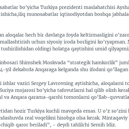
abatlar bo’yicha Turkiya prezidenti maslahatchisi Aysh
tishicha,iliq munosabatlar iqtisodiyotdan boshqa jabhal
 aloqalar hech bir davlatga foyda keltirmasligini o’zar
rmallashtirish uchun siyosiy iroda borligini ko’ryapman.
tushirilishidan oldingi holatga qaytishini umid qilyapmiz
rinbosari Shimshek Moskvada “strategik hamkorlik” jumla
14-yil dekabrda Anqaraga kelganda shu ifodani qo’llagan 
 ishlar vaziri Sergey Lavrovning aytishicha, aloqalarni t
Suriya mojarosi bo’yicha tafovutlarni hal qilib olish kera
l va Anqara qarama-qarshi tomonlarni qo’llab-quvvatla
etidan hozir Turkiya kuchli mavqeda emas. U o’z so’zini 
ndashuvda real voqelikni hisobga olsa kerak. Mintaqaviy
chiqib qaror beriladi”, - deydi tahlilchi Semih Idiz.