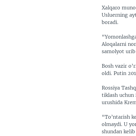
Xalqaro munos
Usluerning ay
boradi.
“Yomonlashgan
Aloqalarni no
samolyot urib 
Bosh vazir o’
oldi. Putin 20
Rossiya Tashqi
tiklash uchun 
urushida Krem
“To’ntarish k
olmaydi. U yo
shundan kelib 