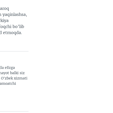
taroq
n yaqinlashsa,
rkiya
oqchi bo’lib
yd etmoqda.
da efirga
hayot balki siz
. O'zbek xizmati
 jamoatchi