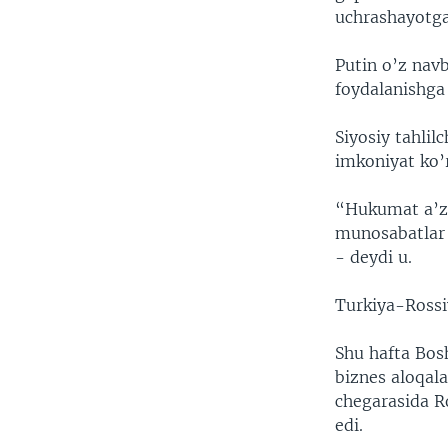
uchrashayotga
Putin o’z nav
foydalanishga 
Siyosiy tahlil
imkoniyat ko
“Hukumat a’zo
munosabatlar 
- deydi u.
Turkiya-Rossiy
Shu hafta Bos
biznes aloqala
chegarasida Ro
edi.