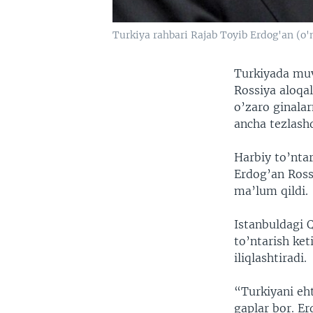
Turkiya rahbari Rajab Toyib Erdog'an (o'n
Turkiyada muv
Rossiya aloqa
o’zaro ginalar
ancha tezlashd
Harbiy to’ntar
Erdog’an Ross
ma’lum qildi.
Istanbuldagi Q
to’ntarish ke
iliqlashtiradi.
“Turkiyani eht
gaplar bor. Er