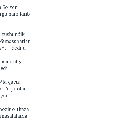
a So’zen
arga ham kirib
o tushundik.
 Munosabatlar
”, - dedi u.
sini tilga
edi.
o’la qayta
k. Fuqarolar
ydi.
hozir o’tkaza
 masalalarda