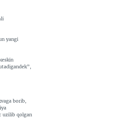
li
hun yangi
keskin
tutadigandek”,
kvaga borib,
iya
 uzilib qolgan