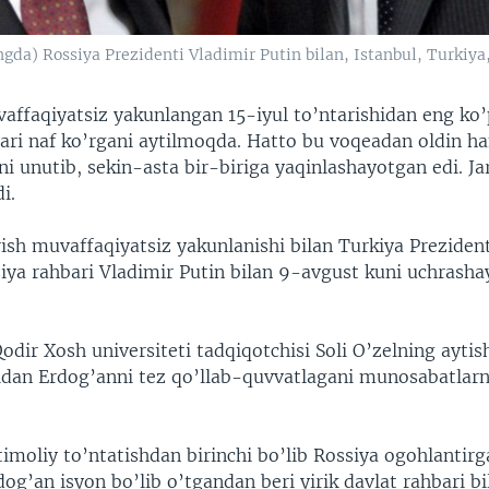
gda) Rossiya Prezidenti Vladimir Putin bilan, Istanbul, Turkiya,
affaqiyatsiz yakunlangan 15-iyul to’ntarishidan eng ko
lari naf ko’rgani aytilmoqda. Hatto bu voqeadan oldin 
ni unutib, sekin-asta bir-biriga yaqinlashayotgan edi. J
i.
ish muvaffaqiyatsiz yakunlanishi bilan Turkiya Preziden
iya rahbari Vladimir Putin bilan 9-avgust kuni uchrasha
odir Xosh universiteti tadqiqotchisi Soli O’zelning aytis
tidan Erdog’anni tez qo’llab-quvvatlagani munosabatlarn
imoliy to’ntatishdan birinchi bo’lib Rossiya ogohlantirg
dog’an isyon bo’lib o’tgandan beri yirik davlat rahbari bi