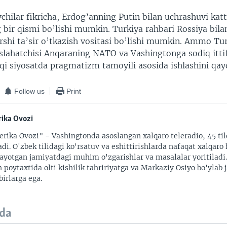
chilar fikricha, Erdog’anning Putin bilan uchrashuvi kat
 bir qismi bo’lishi mumkin. Turkiya rahbari Rossiya bila
rshi ta’sir o’tkazish vositasi bo’lishi mumkin. Ammo Tu
slahatchisi Anqaraning NATO va Vashingtonga sodiq ittif
shqi siyosatda pragmatizm tamoyili asosida ishlashini qa
Follow us
Print
ika Ovozi
rika Ovozi" - Vashingtonda asoslangan xalqaro teleradio, 45 til
adi. O'zbek tilidagi ko'rsatuv va eshittirishlarda nafaqat xalqaro 
ayotgan jamiyatdagi muhim o'zgarishlar va masalalar yoritiladi
 poytaxtida olti kishilik tahririyatga va Markaziy Osiyo bo'ylab
irlarga ega.
da