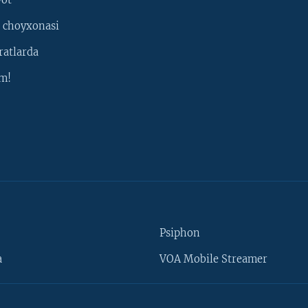
 choyxonasi
ratlarda
m!
Psiphon
a
VOA Mobile Streamer