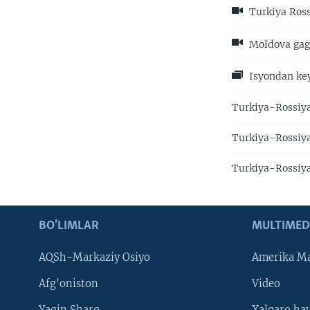
Turkiya Ross
Moldova gaga
Isyondan key
Turkiya-Rossiya
Turkiya-Rossiya
Turkiya-Rossiya
BO'LIMLAR
MULTIMED
AQSh-Markaziy Osiyo
Amerika Ma
Afg'oniston
Video
Yaqin Sharq
Xalqaro ha