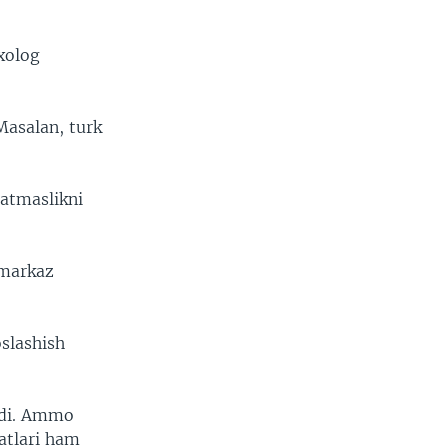
ixolog
Masalan, turk
satmaslikni
 markaz
slashish
oldi. Ammo
atlari ham