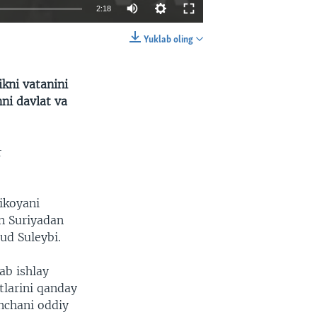
2:18
Yuklab oling
EMBED
SHARE
ikni vatanini
hni davlat va
r
hikoyani
in Suriyadan
d Suleybi.
ab ishlay
tlarini qanday
nchani oddiy