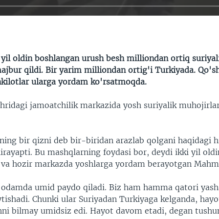
 yil oldin boshlangan urush besh milliondan ortiq suriyal
ajbur qildi. Bir yarim milliondan ortig'i Turkiyada. Qo's
kilotlar ularga yordam ko'rsatmoqda.
hridagi jamoatchilik markazida yosh suriyalik muhojirla
tning bir qizni deb bir-biridan arazlab qolgani haqidagi 
rayapti. Bu mashqlarning foydasi bor, deydi ikki yil old
 va hozir markazda yoshlarga yordam berayotgan Mahmu
odamda umid paydo qiladi. Biz ham hamma qatori yash
ytishadi. Chunki ular Suriyadan Turkiyaga kelganda, hayo
hni bilmay umidsiz edi. Hayot davom etadi, degan tushu