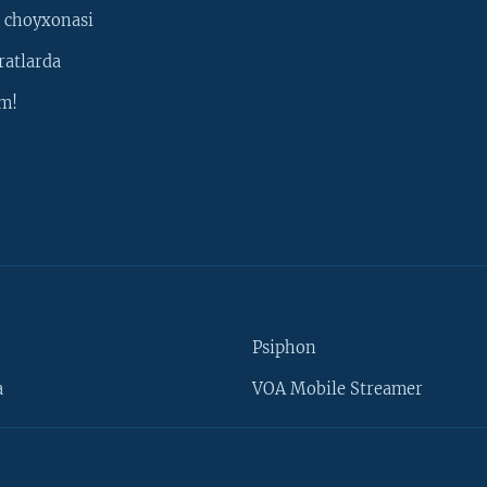
 choyxonasi
ratlarda
m!
Psiphon
a
VOA Mobile Streamer