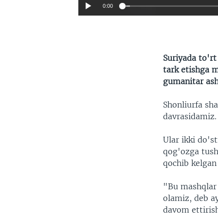
0:00
Suriyada to'rt
tark etishga m
gumanitar ash
Shonliurfa sha
davrasidamiz.
Ular ikki do's
qog'ozga tushi
qochib kelgan
"Bu mashqlar 
olamiz, deb a
davom ettiris