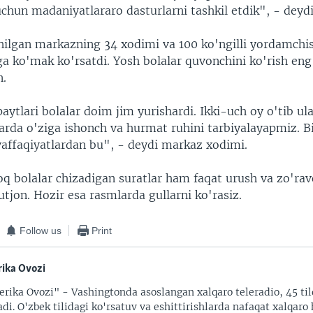
chun madaniyatlararo dasturlarni tashkil etdik", - deydi
chilgan markazning 34 xodimi va 100 ko'ngilli yordamchi
a ko'mak ko'rsatdi. Yosh bolalar quvonchini ko'rish eng
n.
aytlari bolalar doim jim yurishardi. Ikki-uch oy o'tib ul
arda o'ziga ishonch va hurmat ruhini tarbiyalayapmiz. B
affaqiyatlardan bu", - deydi markaz xodimi.
oq bolalar chizadigan suratlar ham faqat urush va zo'rav
tjon. Hozir esa rasmlarda gullarni ko'rasiz.
Follow us
Print
ika Ovozi
rika Ovozi" - Vashingtonda asoslangan xalqaro teleradio, 45 til
adi. O'zbek tilidagi ko'rsatuv va eshittirishlarda nafaqat xalqaro 