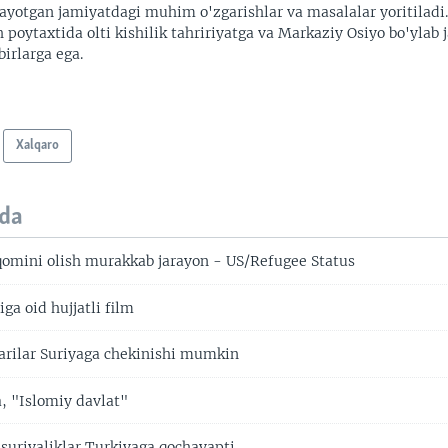
ayotgan jamiyatdagi muhim o'zgarishlar va masalalar yoritiladi
 poytaxtida olti kishilik tahririyatga va Markaziy Osiyo bo'ylab
irlarga ega.
Xalqaro
da
mini olish murakkab jarayon - US/Refugee Status
ga oid hujjatli film
arilar Suriyaga chekinishi mumkin
, "Islomiy davlat"
suriyaliklar Turkiyaga qochayapti