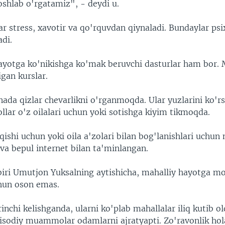
oshlab o'rgatamiz", - deydi u.
r stress, xavotir va qo'rquvdan qiynaladi. Bundaylar ps
adi.
ayotga ko'nikishga ko'mak beruvchi dasturlar ham bor. 
igan kurslar.
ada qizlar chevarlikni o'rganmoqda. Ular yuzlarini ko'r
ollar o'z oilalari uchun yoki sotishga kiyim tikmoqda.
qishi uchun yoki oila a'zolari bilan bog'lanishlari uchun
va bepul internet bilan ta'minlangan.
iri Umutjon Yuksalning aytishicha, mahalliy hayotga mo
hun oson emas.
inchi kelishganda, ularni ko'plab mahallalar iliq kutib 
qtisodiy muammolar odamlarni ajratyapti. Zo'ravonlik hol