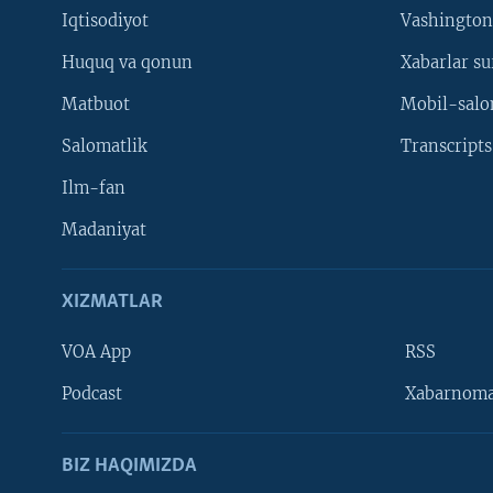
Iqtisodiyot
Vashington
Huquq va qonun
Xabarlar su
Matbuot
Mobil-salo
Salomatlik
Transcripts
Ilm-fan
Madaniyat
XIZMATLAR
VOA App
RSS
Learning English
Podcast
Xabarnom
BIZ HAQIMIZDA