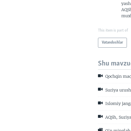
yash
AQSh
muxb
This item is part of
Vatandoshlar
Shu mavzu
Qochqin maqo
Suriya urushi
Islomiy jang
AQSh, Suriya
O'n minglab 