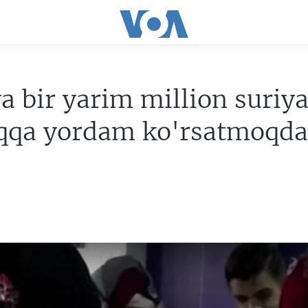
a bir yarim million suriya
qqa yordam ko'rsatmoqd