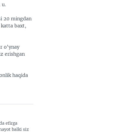
 u.
si 20 mingdan
 katta baxt,
ar o'ynay
iz erishgan
onlik haqida
da efirga
hayot balki siz