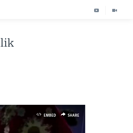
lik
a
EMBED
SHARE