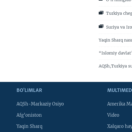
Turkiya cheg
Suriya va Ir
Yaqin Sharq nas
“Islomiy davlat”
AQSh,Turkiya su
BO'LIMLAR
MULTIMED
AQSh-Markaziy Osiyo
Amerika Ma
Afg'oniston
Video
Yaqin Sharq
Xalqaro ha