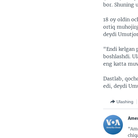
bor. Shuning u
18 oy oldin o
ortiq muhojirg
deydi Umutjo
"Endi kelgan p
boshlashdi. Ul
eng katta muv
Dastlab, qoch
edi, deydi Umu
Ulashing
Amer
"Ame
chiq