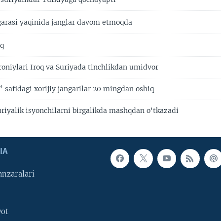
arasi yaqinida janglar davom etmoqda
oq
roniylari Iroq va Suriyada tinchlikdan umidvor
 safidagi xorijiy jangarilar 20 mingdan oshiq
riyalik isyonchilarni birgalikda mashqdan o'tkazadi
IA
nzaralari
yot