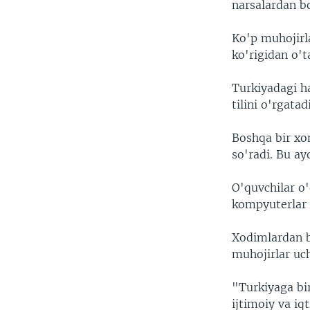
narsalardan b
Ko'p muhojirla
ko'rigidan o't
Turkiyadagi h
tilini o'rgatad
Boshqa bir xon
so'radi. Bu ay
O'quvchilar o'
kompyuterlar 
Xodimlardan b
muhojirlar uc
"Turkiyaga bir
ijtimoiy va i