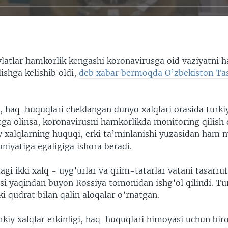
avlatlar hamkorlik kengashi koronavirusga oid vaziyatni 
ishga kelishib oldi,
deb xabar bermoqda O’zbekiston Tas
, haq-huquqlari cheklangan dunyo xalqlari orasida turki
tga olinsa, koronavirusni hamkorlikda monitoring qilish 
y xalqlarning huquqi, erki ta’minlanishi yuzasidan ham 
niyatiga egaligiga ishora beradi.
gi ikki xalq - uyg’urlar va qrim-tatarlar vatani tasarruf 
isi yaqindan buyon Rossiya tomonidan ishg’ol qilindi. T
kki qudrat bilan qalin aloqalar o’rnatgan.
rkiy xalqlar erkinligi, haq-huquqlari himoyasi uchun biro