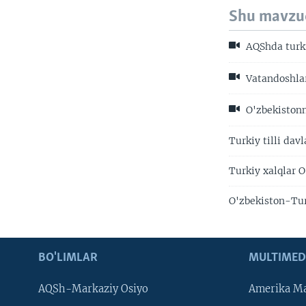
Shu mavzu
AQShda turki
Vatandoshlar
O'zbekistonni
Turkiy tilli dav
Turkiy xalqlar 
O'zbekiston-Tur
BO'LIMLAR
MULTIMED
AQSh-Markaziy Osiyo
Amerika Ma