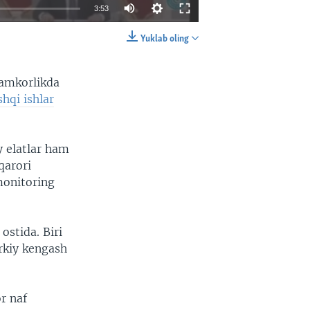
3:53
Yuklab oling
EMBED
SHARE
hamkorlikda
hqi ishlar
y elatlar ham
qarori
monitoring
ostida. Biri
urkiy kengash
r naf