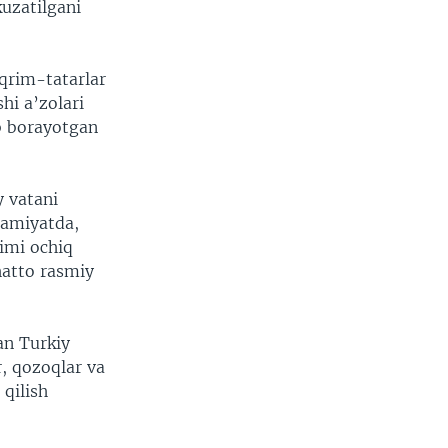
uzatilgani
 qrim-tatarlar
shi a’zolari
ib borayotgan
y vatani
jamiyatda,
imi ochiq
hatto rasmiy
an Turkiy
r, qozoqlar va
 qilish