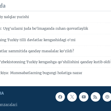
da
y xalqlar yurishi
: Uyg'urlarni juda bo'lmaganda ruhan quvvatlaylik
ng Turkiy tilli davlatlar kengashidagi o'rni
latlar sammitida qanday masalalar ko'rildi?
O'zbekistonning Turkiy kengashga qo'shilishini qanday kutib oldi
kiya: Munosabatlarning bugungi holatiga nazar
IA
nzaralari