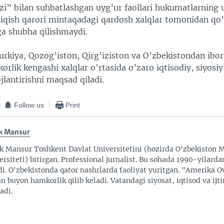
i” bilan suhbatlashgan uyg’ur faollari hukumatlarning 
iqish qarori mintaqadagi qardosh xalqlar tomonidan qo’
ga shubha qilishmaydi.
rkiya, Qozog’iston, Qirg’iziston va O’zbekistondan ibora
orlik kengashi xalqlar o’rtasida o’zaro iqtisodiy, siyosi
ojlantirishni maqsad qiladi.
Follow us
Print
k Mansur
k Mansur Toshkent Davlat Universitetini (hozirda O'zbekiston M
ersiteti) bitirgan. Professional jurnalist. Bu sohada 1990-yilarda
di. O'zbekistonda qator nashrlarda faoliyat yuritgan. "Amerika O
an buyon hamkorlik qilib keladi. Vatandagi siyosat, iqtisod va ijt
adi.