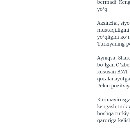
bermadi. Keng
yo’q.
Aksincha, siyo
mustaqilligini
yo’qligini ko’
Turkiyaning po
Ayniqsa, Sharq
bo’lgan O’zbe
xususan BMT m
qoralanayotga
Pekin pozitsiy
Koronavirusga
kengash turkiy
boshqa turkiy 
qaroriga kelis