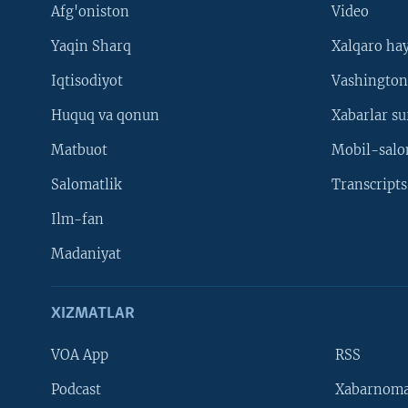
Afg'oniston
Video
Yaqin Sharq
Xalqaro ha
Iqtisodiyot
Vashington
Huquq va qonun
Xabarlar su
Matbuot
Mobil-salo
Salomatlik
Transcripts
Ilm-fan
Madaniyat
XIZMATLAR
VOA App
RSS
Learning English
Podcast
Xabarnom