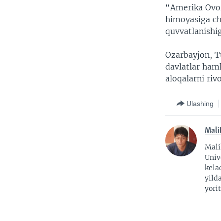
“Amerika Ovoz
himoyasiga ch
quvvatlanishi
Ozarbayjon, Tu
davlatlar hamk
aloqalarni riv
Ulashing
Mali
Mali
Univ
kela
yild
yorit