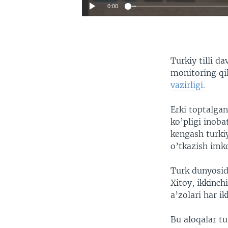
0:00
Turkiy tilli d
monitoring qil
vazirligi.
Erki toptalgan
ko’pligi inoba
kengash turki
o’tkazish imko
Turk dunyosida
Xitoy, ikkinch
a’zolari har i
Bu aloqalar tu