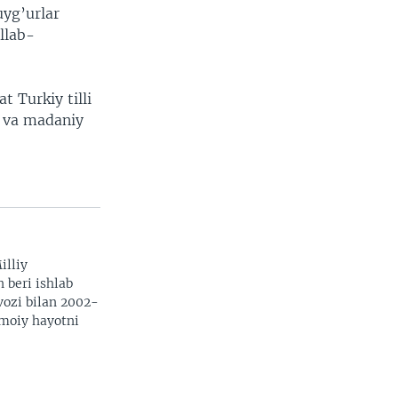
uyg’urlar
llab-
t Turkiy tilli
y va madaniy
illiy
n beri ishlab
vozi bilan 2002-
imoiy hayotni