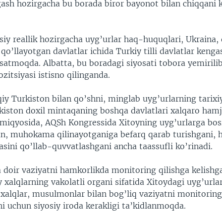
ash hozirgacha bu borada biror bayonot bilan chiqqani k
siy reallik hozirgacha uyg’urlar haq-huquqlari, Ukraina,
 qo’llayotgan davlatlar ichida Turkiy tilli davlatlar kenga
rsatmoqda. Albatta, bu boradagi siyosati tobora yemiril
zitsiyasi istisno qilinganda.
iy Turkiston bilan qo’shni, minglab uyg’urlarning tarixi
kiston doxil mintaqaning boshqa davlatlari xalqaro ham
iqyosida, AQSh Kongressida Xitoyning uyg’urlarga bos
n, muhokama qilinayotganiga befarq qarab turishgani, 
asini qo’llab-quvvatlashgani ancha taassufli ko’rinadi.
 doir vaziyatni hamkorlikda monitoring qilishga kelishg
 xalqlarning vakolatli organi sifatida Xitoydagi uyg’urla
xalqlar, musulmonlar bilan bog’liq vaziyatni monitoring
hi uchun siyosiy iroda kerakligi ta’kidlanmoqda.