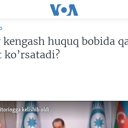
O
y kengash huquq bobida q
t ko’rsatadi?
toringga kelishib oldi