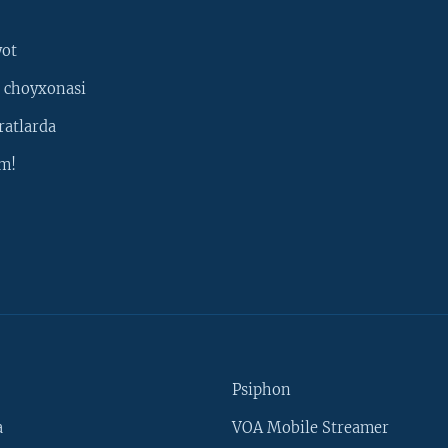
yot
 choyxonasi
ratlarda
m!
Psiphon
a
VOA Mobile Streamer