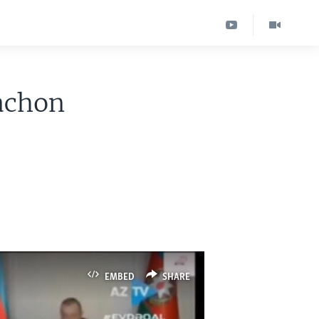
achon
EMBED
SHARE