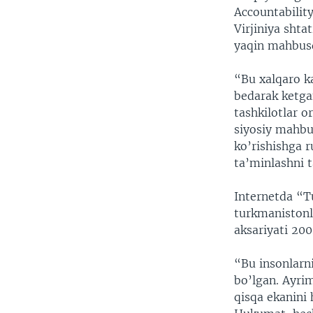
Accountability
Virjiniya shta
yaqin mahbusd
“Bu xalqaro k
bedarak ketga
tashkilotlar 
siyosiy mahbus
ko’rishishga 
ta’minlashni t
Internetda “T
turkmanistonl
aksariyati 20
“Bu insonlarni
bo’lgan. Ayri
qisqa ekanini 