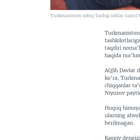
Turkmaniston sobiq Tashqi ishlar vaziri
Turkmaniston 
tashkilotlari
taqdiri noma
haqida ma’lum
AQSh Davlat d
ko’ra, Turkma
chiqqanlar ta
Niyozov payti
Huquq himoyac
ularning ahvol
berilmagan.
Kaspiy dengiz