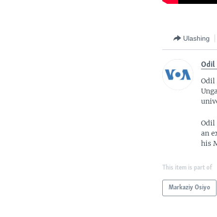
Ulashing
Odil
Odil
Unga
univ
Odil
an e
his 
This item is part of
Markaziy Osiyo