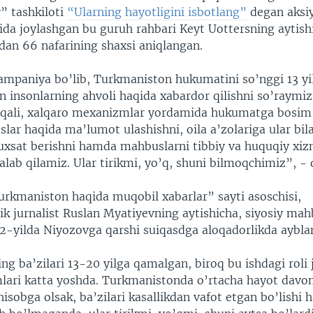
” tashkiloti
“Ularning hayotligini isbotlang”
degan aksiy
tida joylashgan bu guruh rahbari Keyt Uottersning aytish
an 66 nafarining shaxsi aniqlangan.
ampaniya bo’lib, Turkmaniston hukumatini so’nggi 13 yi
n insonlarning ahvoli haqida xabardor qilishni so’raymiz
orqali, xalqaro mexanizmlar yordamida hukumatga bosim 
lar haqida ma’lumot ulashishni, oila a’zolariga ular bil
ruxsat berishni hamda mahbuslarni tibbiy va huquqiy xiz
alab qilamiz. Ular tirikmi, yo’q, shuni bilmoqchimiz”, - 
urkmaniston haqida muqobil xabarlar” sayti asoschisi,
ik jurnalist Ruslan Myatiyevning aytishicha, siyosiy mah
02-yilda Niyozovga qarshi suiqasdga aloqadorlikda aybl
ng ba’zilari 13-20 yilga qamalgan, biroq bu ishdagi roli
mlari katta yoshda. Turkmanistonda o’rtacha hayot davo
hisobga olsak, ba’zilari kasallikdan vafot etgan bo’lish