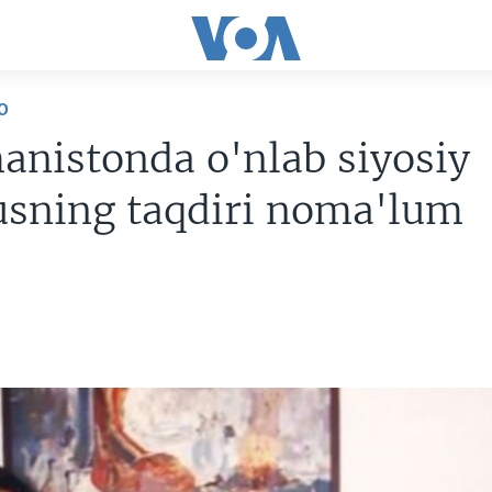
O
nistonda o'nlab siyosiy
sning taqdiri noma'lum