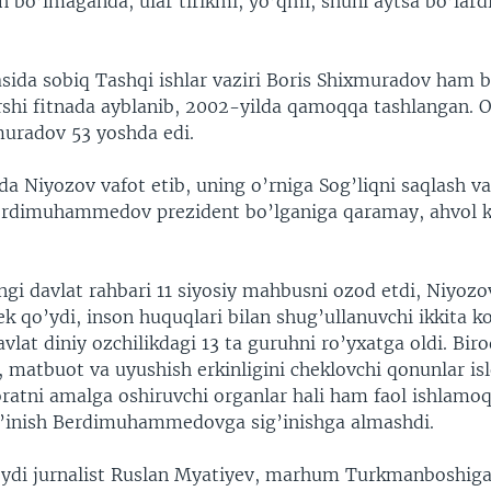
 bo’lmaganda, ular tirikmi, yo’qmi, shuni aytsa bo’lardi
sida sobiq Tashqi ishlar vaziri Boris Shixmuradov ham 
shi fitnada ayblanib, 2002-yilda qamoqqa tashlangan. O
muradov 53 yoshda edi.
da Niyozov vafot etib, uning o’rniga Sog’liqni saqlash va
erdimuhammedov prezident bo’lganiga qaramay, ahvol k
ngi davlat rahbari 11 siyosiy mahbusni ozod etdi, Niyoz
ek qo’ydi, inson huquqlari bilan shug’ullanuvchi ikkita k
davlat diniy ozchilikdagi 13 ta guruhni ro’yxatga oldi. Bir
, matbuot va uyushish erkinligini cheklovchi qonunlar is
oratni amalga oshiruvchi organlar hali ham faol ishlamo
’inish Berdimuhammedovga sig’inishga almashdi.
deydi jurnalist Ruslan Myatiyev, marhum Turkmanboshiga