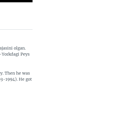
jasini olgan.
u-Yorkdagi Peys
ty. Then he was
93-1994). He got