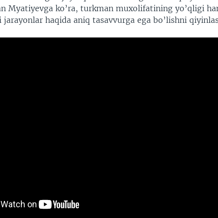
lan Myatiyevga ko’ra, turkman muxolifatining yo’qligi h
 jarayonlar haqida aniq tasavvurga ega bo’lishni qiyinl