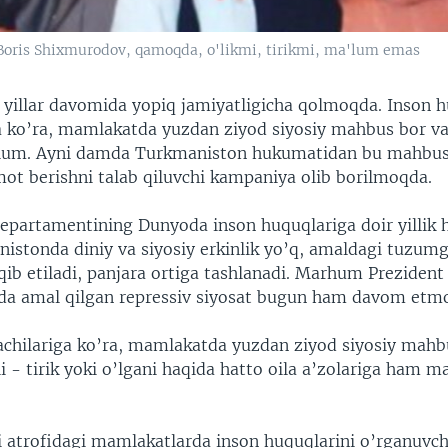
 Boris Shixmurodov, qamoqda, o'likmi, tirikmi, ma'lum emas
yillar davomida yopiq jamiyatligicha qolmoqda. Inson h
ga ko’ra, mamlakatda yuzdan ziyod siyosiy mahbus bor va
’lum. Ayni damda Turkmaniston hukumatidan bu mahbusl
ot berishni talab qiluvchi kampaniya olib borilmoqda.
epartamentining Dunyoda inson huquqlariga doir yillik 
nistonda diniy va siyosiy erkinlik yo’q, amaldagi tuzumg
’qib etiladi, panjara ortiga tashlanadi. Marhum Prezide
da amal qilgan repressiv siyosat bugun ham davom etm
hilariga ko’ra, mamlakatda yuzdan ziyod siyosiy mahb
i - tirik yoki o’lgani haqida hatto oila a’zolariga ham 
i atrofidagi mamlakatlarda inson huquqlarini o’rganuvc