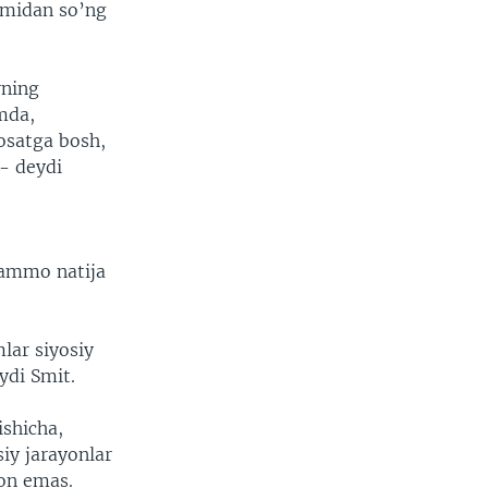
imidan so’ng
ning
mda,
osatga bosh,
 - deydi
 ammo natija
lar siyosiy
ydi Smit.
ishicha,
iy jarayonlar
son emas.