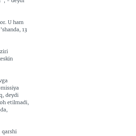
”, - deydi
bor. U ham
’shanda, 13
ziri
eskin
ovga
omissiya
oq, deydi
loh etilmadi,
qda,
 qarshi