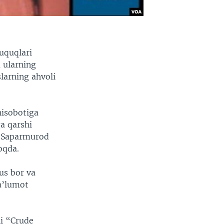
uquqlari
 ularning
arning ahvoli
hisobotiga
a qarshi
nt Saparmurod
oqda.
us bor va
ma’lumot
hi “Crude