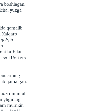
a boshlagan.
icha, yuzga
lda qamalib
. Xalqaro
qo’yib,
an
matlar bilan
deydi Uotters.
buslarning
anib qamalgan.
 juda minimal
miyligining
i ham mumkin.