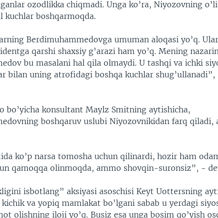
nganlar ozodlikka chiqmadi. Unga ko’ra, Niyozovning o’l
xil kuchlar boshqarmoqda.
rning Berdimuhammedovga umuman aloqasi yo’q. Ular
identga qarshi shaxsiy g’arazi ham yo’q. Mening nazari
ov bu masalani hal qila olmaydi. U tashqi va ichki siy
r bilan uning atrofidagi boshqa kuchlar shug’ullanadi”,
o bo’yicha konsultant Maylz Smitning aytishicha,
ovning boshqaruv uslubi Niyozovnikidan farq qiladi,
ida ko’p narsa tomosha uchun qilinardi, hozir ham odam
hun qamoqqa olinmoqda, ammo shovqin-suronsiz”, - de
kligini isbotlang” aksiyasi asoschisi Keyt Uottersning ayt
kichik va yopiq mamlakat bo’lgani sabab u yerdagi siyos
ot olishning iloji yo’q. Busiz esa unga bosim qo’yish o