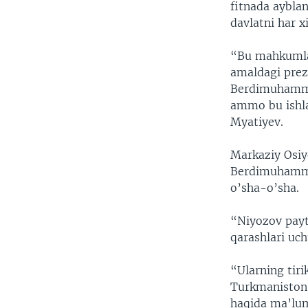
fitnada aybla
davlatni har 
“Bu mahkumla
amaldagi prez
Berdimuhammed
ammo bu ishla
Myatiyev.
Markaziy Osiy
Berdimuhammed
o’sha-o’sha.
“Niyozov payt
qarashlari uc
“Ularning tiri
Turkmaniston 
haqida ma’lum