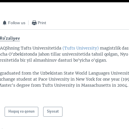
Follow us
Print
 Ro'zaliyev
 AQShning Tafts Universitetida
(Tufts University)
magistrlik dara
cha O'zbekistonda Jahon tillar universitetida tahsil qolgan, Ny
ersitetida bir yil almashinuv dasturi bo'yicha o'qigan.
 graduated from the Uzbekistan State World Languages Universi
xchange student at Pace University in New York for one year (19
Master's degree from Tufts University in Massachusetts in 2004.
Huquq va qonun
Siyosat