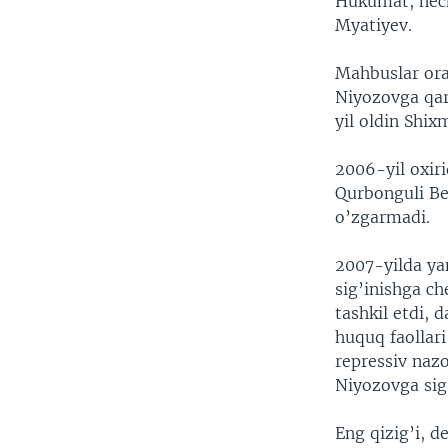
Hukumat, hech
Myatiyev.
Mahbuslar ora
Niyozovga qar
yil oldin Shix
2006-yil oxiri
Qurbonguli B
o’zgarmadi.
2007-yilda ya
sig’inishga ch
tashkil etdi, 
huquq faollari
repressiv naz
Niyozovga sig
Eng qizig’i, 