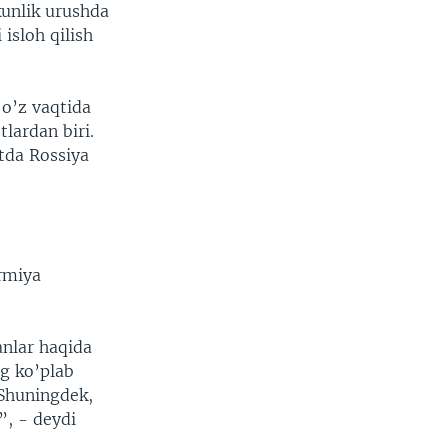
kunlik urushda
isloh qilish
 o’z vaqtida
lardan biri.
tda Rossiya
rmiya
anlar haqida
ng ko’plab
 Shuningdek,
”, - deydi