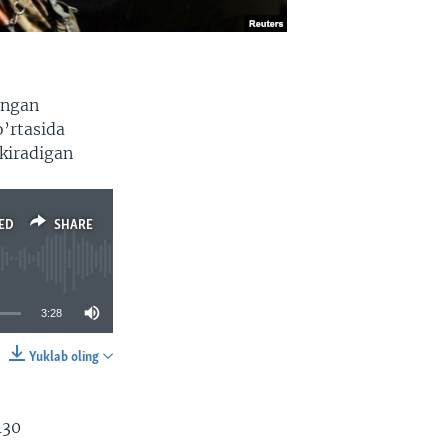
angan
o’rtasida
kiradigan
ED
SHARE
3:28
Yuklab oling
SHARE
130