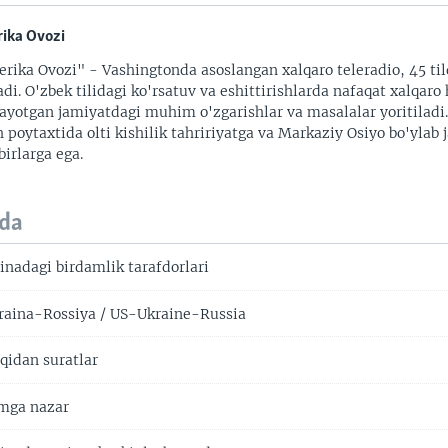
ika Ovozi
rika Ovozi" - Vashingtonda asoslangan xalqaro teleradio, 45 til
adi. O'zbek tilidagi ko'rsatuv va eshittirishlarda nafaqat xalqaro 
ayotgan jamiyatdagi muhim o'zgarishlar va masalalar yoritiladi
 poytaxtida olti kishilik tahririyatga va Markaziy Osiyo bo'ylab
irlarga ega.
da
inadagi birdamlik tarafdorlari
aina-Rossiya / US-Ukraine-Russia
qidan suratlar
imga nazar