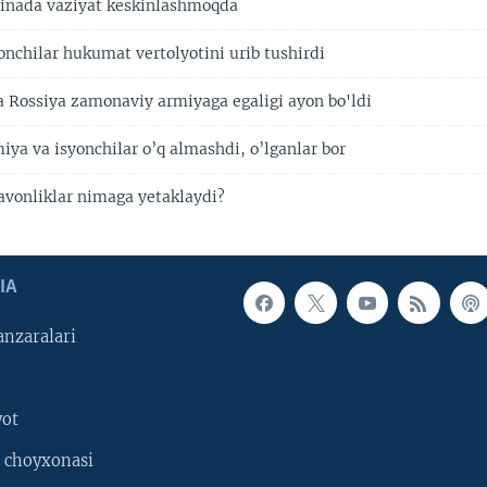
inada vaziyat keskinlashmoqda
onchilar hukumat vertolyotini urib tushirdi
a Rossiya zamonaviy armiyaga egaligi ayon bo'ldi
iya va isyonchilar o’q almashdi, o’lganlar bor
avonliklar nimaga yetaklaydi?
IA
nzaralari
yot
 choyxonasi