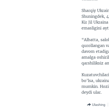
Sharqiy Ukrain
Shuningdek, 40
Kir Jil Ukrain
emasligini ayt
“Albatta, sal
qurollangan va
davom etadiga
amalga oshiri
qarshiliksiz am
Kuzatuvchilari
bo’lsa, ukrain
mumkin. Hozir
deydi ular.
Ulashing