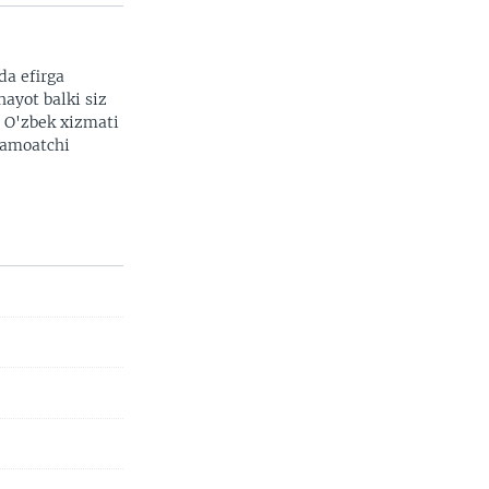
da efirga
hayot balki siz
. O'zbek xizmati
 jamoatchi