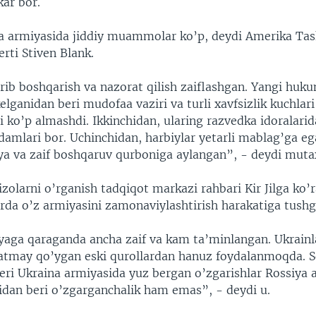
ar bor.
armiyasida jiddiy muammolar ko’p, deydi Amerika Tash
rti Stiven Blank.
rib boshqarish va nazorat qilish zaiflashgan. Yangi huk
lganidan beri mudofaa vaziri va turli xavfsizlik kuchlari
 ko’p almashdi. Ikkinchidan, ularing razvedka idoralarid
damlari bor. Uchinchidan, harbiylar yetarli mablag’ga e
iya va zaif boshqaruv qurboniga aylangan”, - deydi muta
zolarni o’rganish tadqiqot markazi rahbari Kir Jilga ko’
arda o’z armiyasini zamonaviylashtirish harakatiga tushg
ga qaraganda ancha zaif va kam ta’minlangan. Ukrainl
hlatmay qo’ygan eski qurollardan hanuz foydalanmoqda. So
eri Ukraina armiyasida yuz bergan o’zgarishlar Rossiya 
idan beri o’zgarganchalik ham emas”, - deydi u.