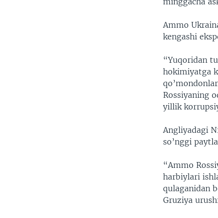
minggacha ask
Ammo Ukraina 
kengashi ekspe
“Yuqoridan tu
hokimiyatga ke
qo’mondonlari
Rossiyaning o
yillik korrups
Angliyadagi Ni
so’nggi paytl
“Ammo Rossiya
harbiylari is
qulaganidan b
Gruziya urush