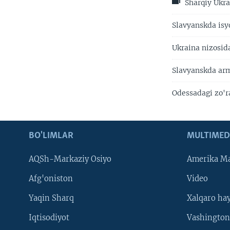
Sharqiy Ukra
Slavyanskda isy
Ukraina nizosid
Slavyanskda arm
Odessadagi zo'r
BO'LIMLAR
MULTIMED
AQSh-Markaziy Osiyo
Amerika Ma
Afg'oniston
Video
Yaqin Sharq
Xalqaro ha
Iqtisodiyot
Vashington