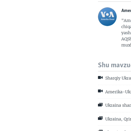
Amer
"Ame
chiq
yash
AQSh
muxb
Shu mavzu
Sharqiy Ukra
Amerika-Ukr
Ukraina shar
Ukraina, Qr