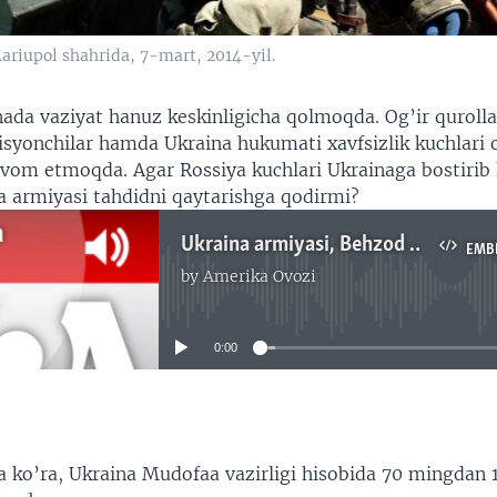
ariupol shahrida, 7-mart, 2014-yil.
nada vaziyat hanuz keskinligicha qolmoqda. Og’ir quroll
isyonchilar hamda Ukraina hukumati xavfsizlik kuchlari 
vom etmoqda. Agar Rossiya kuchlari Ukrainaga bostirib 
na armiyasi tahdidni qaytarishga qodirmi?
Ukraina armiyasi, Behzod Muhammadiy
EMB
by
Amerika Ovozi
No media source currently available
0:00
EMBED
 ko’ra, Ukraina Mudofaa vazirligi hisobida 70 mingdan 