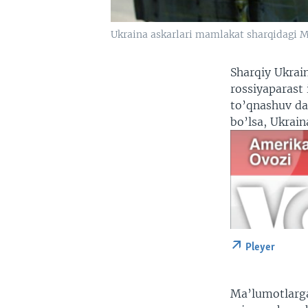
Ukraina askarlari mamlakat sharqidagi M
Sharqiy Ukrai
rossiyaparast 
to’qnashuv da
bo’lsa, Ukrai
Pleyer
Ma’lumotlarga