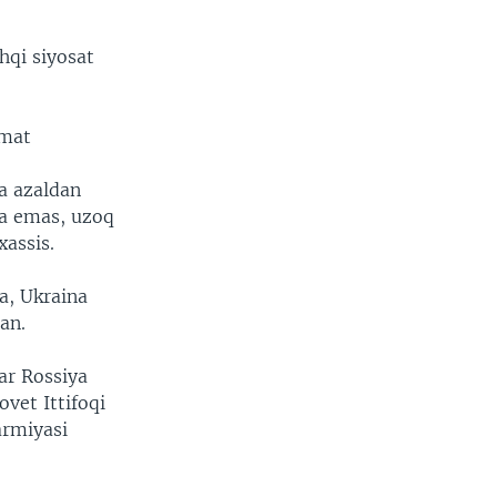
qi siyosat
umat
a azaldan
ga emas, uzoq
xassis.
ra, Ukraina
an.
ar Rossiya
vet Ittifoqi
armiyasi