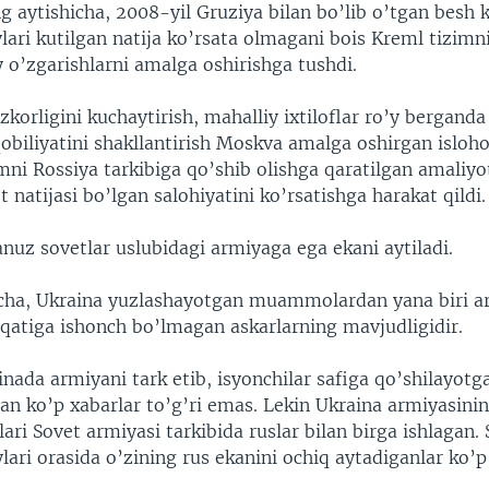
ng aytishicha, 2008-yil Gruziya bilan bo’lib o’tgan besh 
lari kutilgan natija ko’rsata olmagani bois Kreml tizimni 
y o’zgarishlarni amalga oshirishga tushdi.
korligini kuchaytirish, mahalliy ixtiloflar ro’y berganda
obiliyatini shakllantirish Moskva amalga oshirgan islohot
mni Rossiya tarkibiga qo’shib olishga qaratilgan amaliyo
t natijasi bo’lgan salohiyatini ko’rsatishga harakat qildi.
nuz sovetlar uslubidagi armiyaga ega ekani aytiladi.
hicha, Ukraina yuzlashayotgan muammolardan yana biri a
oqatiga ishonch bo’lmagan askarlarning mavjudligidir.
nada armiyani tark etib, isyonchilar safiga qo’shilayotg
an ko’p xabarlar to’g’ri emas. Lekin Ukraina armiyasini
lari Sovet armiyasi tarkibida ruslar bilan birga ishlagan.
lari orasida o’zining rus ekanini ochiq aytadiganlar ko’p