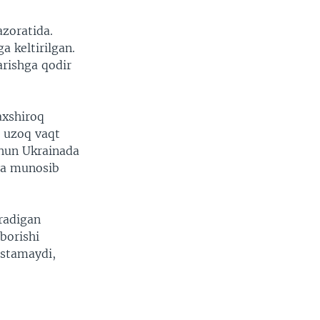
azoratida.
a keltirilgan.
arishga qodir
axshiroq
g uzoq vaqt
chun Ukrainada
va munosib
iradigan
uborishi
istamaydi,