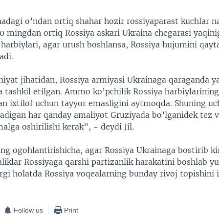
adagi o’ndan ortiq shahar hozir rossiyaparast kuchlar n
 mingdan ortiq Rossiya askari Ukraina chegarasi yaqinig
a harbiylari, agar urush boshlansa, Rossiya hujumini qayt
adi.
ohiyat jihatidan, Rossiya armiyasi Ukrainaga qaraganda y
 tashkil etilgan. Ammo ko’pchilik Rossiya harbiylarinin
n ixtilof uchun tayyor emasligini aytmoqda. Shuning u
ladigan har qanday amaliyot Gruziyada bo’lganidek tez 
alga oshirilishi kerak”, - deydi Jil.
ng ogohlantirishicha, agar Rossiya Ukrainaga bostirib k
aliklar Rossiyaga qarshi partizanlik harakatini boshlab y
gi holatda Rossiya voqealarning bunday rivoj topishini 
Follow us
Print