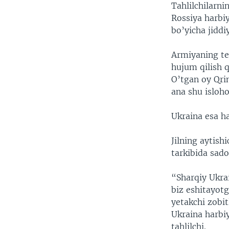
Tahlilchilarni
Rossiya harbiy
bo’yicha jiddi
Armiyaning tez
hujum qilish q
O’tgan oy Qri
ana shu isloho
Ukraina esa ha
Jilning aytis
tarkibida sad
“Sharqiy Ukrai
biz eshitayotg
yetakchi zobit
Ukraina harbiy
tahlilchi.