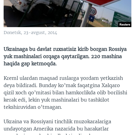
VIDEO
ODNOKLASSNIKI
XABARLAR SURATLARDA
TELEGRAM
TWITTER
Donetsk, 23-avgust, 2014
SOUNDCLOUD
VOA
Ukrainaga bu davlat ruxsatisiz kirib borgan Rossiya
yuk mashinalari orqaga qaytarilgan. 220 mashina
haqida gap ketmoqda.
Kreml ulardan maqsad ruslarga yordam yetkazish
deya bildiradi. Bunday ko’mak faqatgina Xalqaro
qizil xoch qo’mitasi bilan hamkorlikda olib borilishi
kerak edi, lekin yuk mashinalari bu tashkilot
tekshiruvidan o’tmagan.
Ukraina va Rossiyani tinchlik muzokaralariga
undayotgan Amerika nazarida bu harakatlar