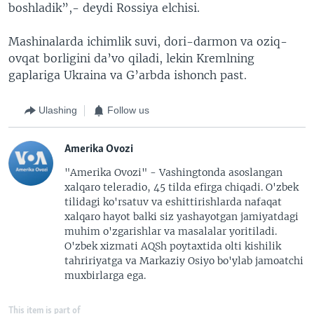
boshladik”,- deydi Rossiya elchisi.
Mashinalarda ichimlik suvi, dori-darmon va oziq-
ovqat borligini da’vo qiladi, lekin Kremlning
gaplariga Ukraina va G’arbda ishonch past.
Ulashing
Follow us
Amerika Ovozi
"Amerika Ovozi" - Vashingtonda asoslangan
xalqaro teleradio, 45 tilda efirga chiqadi. O'zbek
tilidagi ko'rsatuv va eshittirishlarda nafaqat
xalqaro hayot balki siz yashayotgan jamiyatdagi
muhim o'zgarishlar va masalalar yoritiladi.
O'zbek xizmati AQSh poytaxtida olti kishilik
tahririyatga va Markaziy Osiyo bo'ylab jamoatchi
muxbirlarga ega.
This item is part of