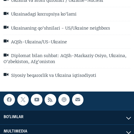
Ukraina va atom qurollari / Ukraine-Nuclear
Ukrainadagi korrupsiya ko'lami
Ukrainaning qo'shnilari - US/Ukraine neighbors
AQSh-Ukraina/US-Ukraine
Diplomat bilan suhbat: AQSh-Markaziy Osiyo, Ukraina,
O'zbekiston, Afg'oniston
Siyosiy beqarorlik va Ukraina iqtisodiyoti
BO'LIMLAR
MULTIMEDIA