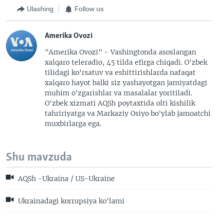
Ulashing
Follow us
Amerika Ovozi
"Amerika Ovozi" - Vashingtonda asoslangan
xalqaro teleradio, 45 tilda efirga chiqadi. O'zbek
tilidagi ko'rsatuv va eshittirishlarda nafaqat
xalqaro hayot balki siz yashayotgan jamiyatdagi
muhim o'zgarishlar va masalalar yoritiladi.
O'zbek xizmati AQSh poytaxtida olti kishilik
tahririyatga va Markaziy Osiyo bo'ylab jamoatchi
muxbirlarga ega.
Shu mavzuda
AQSh -Ukraina / US-Ukraine
Ukrainadagi korrupsiya ko'lami