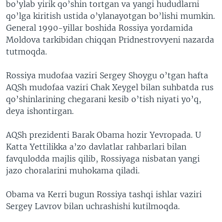
bo’ylab yirik qo’shin tortgan va yangi hududlarni
qo’lga kiritish ustida o’ylanayotgan bo’lishi mumkin.
General 1990-yillar boshida Rossiya yordamida
Moldova tarkibidan chiqqan Pridnestrovyeni nazarda
tutmoqda.
Rossiya mudofaa vaziri Sergey Shoygu o’tgan hafta
AQSh mudofaa vaziri Chak Xeygel bilan suhbatda rus
qo’shinlarining chegarani kesib o’tish niyati yo’q,
deya ishontirgan.
AQSh prezidenti Barak Obama hozir Yevropada. U
Katta Yettilikka a’zo davlatlar rahbarlari bilan
favqulodda majlis qilib, Rossiyaga nisbatan yangi
jazo choralarini muhokama qiladi.
Obama va Kerri bugun Rossiya tashqi ishlar vaziri
Sergey Lavrov bilan uchrashishi kutilmoqda.