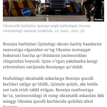
VIDEO
ODNOKLASSNIKI
XABARLAR SURATLARDA
TELEGRAM
TWITTER
Ukrainalik harbiylar Qrimga yaqin joylashgan Xerson
SOUNDCLOUD
VOA
viloyatidagi nazorat punktida, 23-mart, 2014-yil
Rossiya harbiylari Qrimdagi ukrain harbiy bazalarini
nazoratiga olganidan so’ng Ukraina muvaqqat
hukumati barcha qo’shinlarini yarimoroldan
chiqarishni buyurdi. Qrim o’tgan yakshanba kungi
referendum natijasida Rossiyaga qo’shildi.
Hududdagi ukrainalik askarlarga Rossiya qurolli
kuchlari safiga qo’shilib, Qrimda qolish, aks holda
uni tark etish taklif etilgan. Rossiya matbuotiga
ko’ra, yarimoroldagi 18 ming ukrainalik askardan ikki
minggi Ukraina qurolli kuchlarida qolishni afzal
ko’rgan.