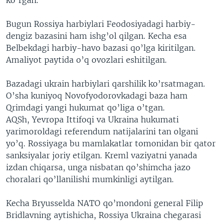
Bugun Rossiya harbiylari Feodosiyadagi harbiy-
dengiz bazasini ham ishg’ol qilgan. Kecha esa
Belbekdagi harbiy-havo bazasi qo’lga kiritilgan.
Amaliyot paytida o’q ovozlari eshitilgan.
Bazadagi ukrain harbiylari qarshilik ko’rsatmagan.
O’sha kuniyoq Novofyodorovkadagi baza ham
Qrimdagi yangi hukumat qo’liga o’tgan.
AQSh, Yevropa Ittifoqi va Ukraina hukumati
yarimoroldagi referendum natijalarini tan olgani
yo’q. Rossiyaga bu mamlakatlar tomonidan bir qator
sanksiyalar joriy etilgan. Kreml vaziyatni yanada
izdan chiqarsa, unga nisbatan qo’shimcha jazo
choralari qo’llanilishi mumkinligi aytilgan.
Kecha Bryusselda NATO qo’mondoni general Filip
Bridlavning aytishicha, Rossiya Ukraina chegarasi