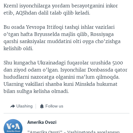
Kreml isyonchilarga yordam berayotganini inkor
etib, AQShdan dalil talab qilib keladi.
Bu orada Yevropa Ittifoqi tashqi ishlar vazirlari
o'tgan hafta Bryusselda majlis qilib, Rossiyaga
qarshi sanksiyalar muddatini olti oyga cho'zishga
kelishib oldi.
Shu kungacha Ukrainadagi fuqarolar urushida 5100
dan ziyod odam o'lgan. Isyonchilar Donbassda qator
hududlarni nazoratga olganini ma'lum qilmoqda.
Ularning vakillari shanba kuni Minskda hukumat
bilan sulhga kelisha olmadi.
Ulashing
Follow us
Amerika Ovozi
"Amerika Ovozi" - Vashingtonda asoslangan