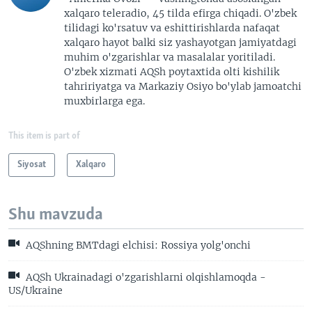
xalqaro teleradio, 45 tilda efirga chiqadi. O'zbek
tilidagi ko'rsatuv va eshittirishlarda nafaqat
xalqaro hayot balki siz yashayotgan jamiyatdagi
muhim o'zgarishlar va masalalar yoritiladi.
O'zbek xizmati AQSh poytaxtida olti kishilik
tahririyatga va Markaziy Osiyo bo'ylab jamoatchi
muxbirlarga ega.
This item is part of
Siyosat
Xalqaro
Shu mavzuda
AQShning BMTdagi elchisi: Rossiya yolg'onchi
AQSh Ukrainadagi o'zgarishlarni olqishlamoqda -
US/Ukraine