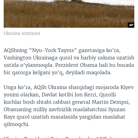
VIDEO
ODNOKLASSNIKI
XABARLAR SURATLARDA
TELEGRAM
TWITTER
Ukraina armiyasi
SOUNDCLOUD
VOA
AQShning "Nyu-York Tayms" gazetasiga ko'ra,
Vashington Ukrainaga qurol va harbiy uskuna uzatish
ustida o'ylanmoqda. Prezident Obama hali bu borada
bir qarorga kelgani yo'q, deyiladi maqolada.
Unga ko'ra, AQSh Ukraina sharqidagi mojaroda Kiyev
yonini olarkan, Davlat kotibi Jon Kerri, Qurolli
kuchlar bosh shtabi rahbari general Martin Dempsi,
Obamaning milliy xavfsizlik maslahatchisi Syuzan
Rays qurol uzatish masalasida yangidan maslahat
qilmoqchi.