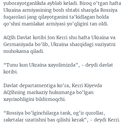
yuborayotganlikda ayblab keladi. Biroq o'tgan hafta
Ukraina armiyasining bosh shtabi sharqda Rossiya
fuqarolari jang qilayotganini ta'kidlagan holda
qo'shni mamlakat armiyasi yo'qligini tan oldi.
AQSh Davlat kotibi Jon Kerri shu hafta Ukraina va
Germaniyada bo'lib, Ukraina sharqidagi vaziyatni
muhokama qiladi.
“Tunu kun Ukraina xayolimizda", - deydi davlat
kotibi.
Davlat departamentiga ko'ra, Kerri Kiyevda
AQShning markaziy hukumatga bo'lgan
xayrixohligini bildirmoqchi.
“Rossiya bo'lginchilarga tank, og'ir qurollar,
raketalar uzatishni bas qilishi kerak", - deydi Kerri.