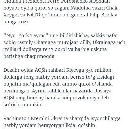
Ukraina Prezidenti Petro Poroshenko AQShdan
noyabr oyida qurol so'ragan. Mudofaa vaziri Chak
Xeygel va NATO qo'mondoni general Filip Bridlav
bunga rozi.
"Nyu-York Tayms"ning bildirishicha, sakkiz nafar
sobiq rasmiy Obamaga murojaat qilib, Ukrainaga uch
milliard dollarga teng qurol va harbiy uskuna
berishga chaqirmoqda.
Dekabr oyida AQSh rahbari Kiyevga 350 million
dollarga teng harbiy yordam berish to'g'risidagi
hujjatni ma'qullagan edi, ammo qurol o'shanda
berilmagan. Ayrim tahlilchilar nazarida Rossiya
AQShning bunday harakatini provokatsiya deb
ko'rishi mumkin.
Vashington Kremlni Ukraina sharqida isyonchilarga
harbiy yordam berayotganlikda, qo'shin