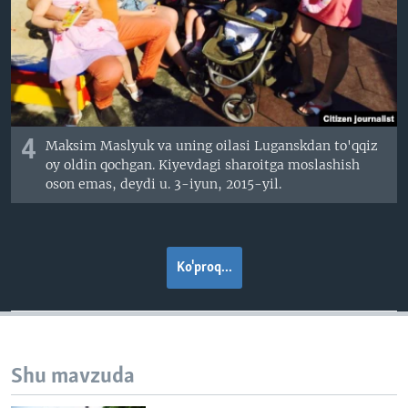
4
Maksim Maslyuk va uning oilasi Luganskdan to'qqiz
oy oldin qochgan. Kiyevdagi sharoitga moslashish
oson emas, deydi u. 3-iyun, 2015-yil.
Ko'proq...
Shu mavzuda