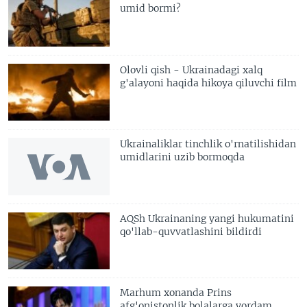
umid bormi?
Olovli qish - Ukrainadagi xalq
g'alayoni haqida hikoya qiluvchi film
Ukrainaliklar tinchlik o'rnatilishidan
umidlarini uzib bormoqda
AQSh Ukrainaning yangi hukumatini
qo'llab-quvvatlashini bildirdi
Marhum xonanda Prins
afg'onistonlik bolalarga yordam