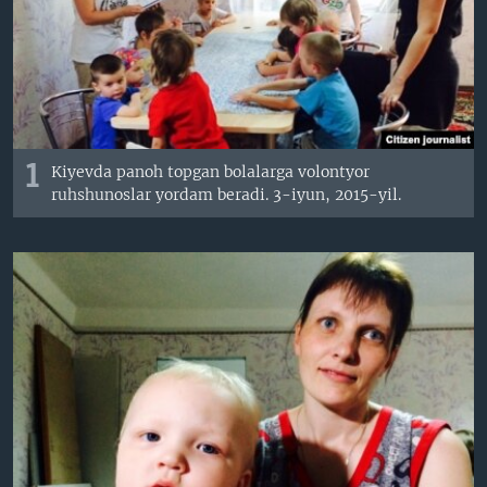
VIDEO
ODNOKLASSNIKI
XABARLAR SURATLARDA
TELEGRAM
TWITTER
SOUNDCLOUD
VOA
1
Kiyevda panoh topgan bolalarga volontyor
ruhshunoslar yordam beradi. 3-iyun, 2015-yil.