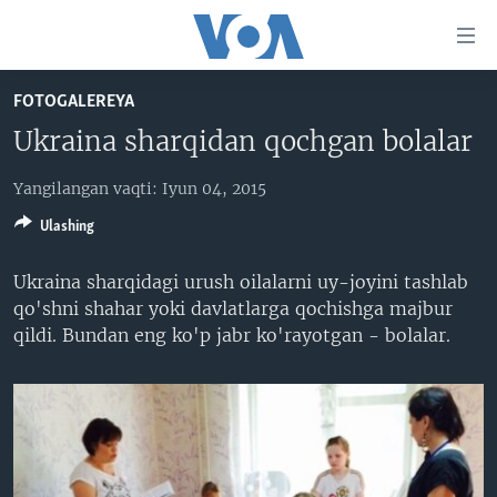
Bosh
sahifaga
boring
Boshiga
FOTOGALEREYA
qayting
BOSH SAHIFA
Ukraina sharqidan qochgan bolalar
Qidiruvga
AMERIKA
o'ting
Yangilangan vaqti: Iyun 04, 2015
MARKAZIY OSIYO
Ulashing
XALQARO
VATANDOSHLAR
Ukraina sharqidagi urush oilalarni uy-joyini tashlab
qo'shni shahar yoki davlatlarga qochishga majbur
MULTIMEDIA
qildi. Bundan eng ko'p jabr ko'rayotgan - bolalar.
IJTIMOIY TARMOQLAR
AMERIKA MANZARALARI
INGLIZ TILI DARSLARI
XALQARO HAYOT
FACEBOOK
EDITORIAL
VASHINGTON CHOYXONASI
YOUTUBE
MOBIL-SALOM!
INSTAGRAM
Learning English