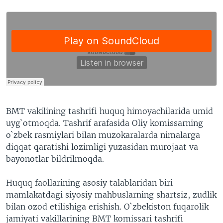
BMT vakilining tashrifi huquq himoyachilarida umid
uyg`otmoqda. Tashrif arafasida Oliy komissarning
o`zbek rasmiylari bilan muzokaralarda nimalarga
diqqat qaratishi lozimligi yuzasidan murojaat va
bayonotlar bildrilmoqda.
Huquq faollarining asosiy talablaridan biri
mamlakatdagi siyosiy mahbuslarning shartsiz, zudlik
bilan ozod etilishiga erishish. O`zbekiston fuqarolik
jamiyati vakillarining BMT komissari tashrifi