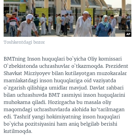
VIDEO
ODNOKLASSNIKI
XABARLAR SURATLARDA
TELEGRAM
TWITTER
SOUNDCLOUD
VOA
Toshkentdagi bozor
BMTning Inson huquqlari bo`yicha Oliy komissari
O`zbekistonda uchrashuvlar o`tkazmoqda. Prezident
Shavkat Mirziyoyev bilan kutilayotgan muzokaralar
mamlakatdagi inson huquqlariga oid vaziyatda
o`zgarish qilishiga umidlar mavjud. Davlat rahbari
bilan uchrashuvda BMT rasmiysi inson huquqlarini
muhokama qiladi. Hozirgacha bu masala oliy
maqomdagi uchrashuvlarda alohida ko'tarilmagan
edi. Tashrif yangi hokimiyatning inson huquqlari
bo`yicha pozitsiyasini ham aniq belgilab berishi
kutilmoqda.