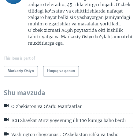
xalqaro teleradio, 45 tilda efirga chiqadi. O'zbek
tilidagi ko'rsatuv va eshittirishlarda nafaqat
xalqaro hayot balki siz yashayotgan jamiyatdagi
muhim o'zgarishlar va masalalar yoritiladi.
O'zbek xizmati AQSh poytaxtida olti kishilik
tahririyatga va Markaziy Osiyo bo'ylab jamoatchi
muxbirlarga ega.
This item is part of
Markaziy Osiyo
Huquq va qonun
Shu mavzuda
O'zbekiston va G'arb: Manfaatlar
ICG Shavkat Mirziyoyevning ilk 100 kuniga baho berdi
Vashington choyxonasi: O'zbekiston ichki va tashqi