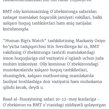
BMT oliy komissarining O`zbekistonga safaridan
nafaqat mamlakat fuqarolik jamiyati vakillari, balki
xalqaro huquq tashkilotlari ham aniq natijalar
kutishmoqda.
"Human Rigts Watch" tashkilotining Markaziy Osiyo
bo'yicha tadqiqotchisi Stiv Sverdlovga ko`ra, BMT
vakilining O`zbekistonga tashrifi mamlakatdagi
inson huquqlariga oid vaziyatni o`nglash uchun juda
muhim imkoniyat. Oliy komissar O`zbekistondagi
muzokaralarida xalqaro huquq tashkilotlari,
shuningdek, xalqaro matbuotning mamlakatda
faoliyat boshlashiga doir vaziyatni ham muhokama
qilishi kerak, deydi u.
Raad al-Husaynning safari 10-12-may kunlariga -
O`zbekiston va BMT o`rtasidagi ziddiyatli qolayotgan