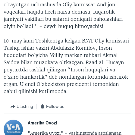
o`tayotgan uchrashuvda Oliy komissar Andijon
voqealari haqida hech narsa demasa, fuqarolik
jamiyati vakillari bu safarni qoniqarli baholashlari
qiyin bo`ladi”, - deydi huquq himoyachisi.
10-may kuni Toshkentga kelgan BMT Oliy komissari
Tashqi ishlar vaziri Abdulaziz Komilov, Inson
huquqlari bo`yicha Milliy markaz rahbari Akmal
Saidov bilan muzokara o`tkazgan. Raad al-Husayn
poytaxtda tashkil qilingan “Inson huquqlari va
o`zaro hamkorlik” deb nomlangan forumda ishtirok
etgan. U endi O`zbekiston prezidenti tomonidan
qabul qilinishi kutilmoqda.
Ulashing
Follow us
Amerika Ovozi
"Amerika Ovozi" - Vashingtonda asoslangan