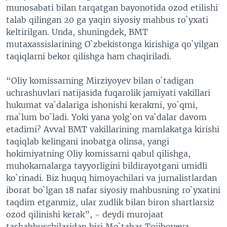
munosabati bilan tarqatgan bayonotida ozod etilishi
talab qilingan 20 ga yaqin siyosiy mahbus ro`yxati
keltirilgan. Unda, shuningdek, BMT
mutaxassislarining O`zbekistonga kirishiga qo`yilgan
taqiqlarni bekor qilishga ham chaqiriladi.
“Oliy komissarning Mirziyoyev bilan o`tadigan
uchrashuvlari natijasida fuqarolik jamiyati vakillari
hukumat va`dalariga ishonishi kerakmi, yo`qmi,
ma`lum bo`ladi. Yoki yana yolg`on va`dalar davom
etadimi? Avval BMT vakillarining mamlakatga kirishi
taqiqlab kelingani inobatga olinsa, yangi
hokimiyatning Oliy komissarni qabul qilishga,
muhokamalarga tayyorligini bildirayotgani umidli
ko`rinadi. Biz huquq himoyachilari va jurnalistlardan
iborat bo`lgan 18 nafar siyosiy mahbusning ro`yxatini
taqdim etganmiz, ular zudlik bilan biron shartlarsiz
ozod qilinishi kerak”, - deydi murojaat
tashabbuschilaridan biri Mo`tabar Tojiboyeva.