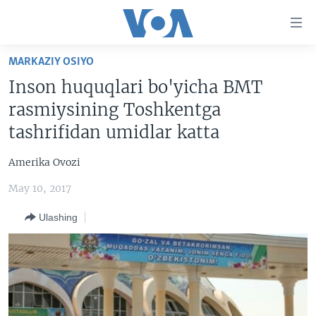
Bosh
sahifaga
boring
Boshiga
MARKAZIY OSIYO
qayting
BOSH SAHIFA
Inson huquqlari bo'yicha BMT
Qidiruvga
AMERIKA
rasmiysining Toshkentga
o'ting
MARKAZIY OSIYO
tashrifidan umidlar katta
XALQARO
Amerika Ovozi
VATANDOSHLAR
May 10, 2017
MULTIMEDIA
Ulashing
IJTIMOIY TARMOQLAR
AMERIKA MANZARALARI
INGLIZ TILI DARSLARI
XALQARO HAYOT
FACEBOOK
EDITORIAL
VASHINGTON CHOYXONASI
YOUTUBE
MOBIL-SALOM!
INSTAGRAM
Learning English