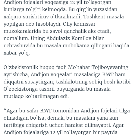
Andijon fojealari voqeasiga 12 yil to`layotgan
kunlarga to`g`ri kelmoqda. Bu qirg`in yuzasidan
xalqaro surishtiruv o`tkazilmadi, Toshkent masala
yopilgan deb hisoblaydi. Oliy komissar
muzokaralarida bu savol qanchalik aks etadi,
noma`lum. Uning Abdulaziz Komilov bilan
uchrashuvida bu masala muhokama qilingani haqida
xabar yo`q.
O'zbekistonlik huquq faoli Mo`tabar Tojiboyevaning
aytishicha, Andijon voqealari masalasiga BMT ham
diqqatni susaytirgan; tashkilotning sobiq bosh kotibi
O`zbekistonga tashrif buyurganda bu masala
mutlaqo ko`tarilmagan edi.
“Agar bu safar BMT tomonidan Andijon fojelari tilga
olinadigan bo`lsa, demak, bu masalani yana kun
tartibiga chiqarish uchun harakat qilinayapti. Agar
Andijon fojealariga 12 yil to`layotgan bir paytda