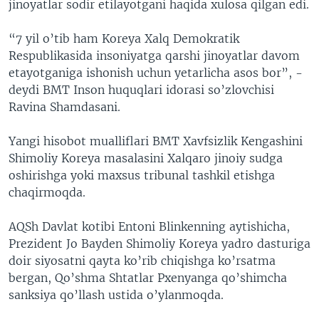
jinoyatlar sodir etilayotgani haqida xulosa qilgan edi.
“7 yil o’tib ham Koreya Xalq Demokratik
Respublikasida insoniyatga qarshi jinoyatlar davom
etayotganiga ishonish uchun yetarlicha asos bor”, -
deydi BMT Inson huquqlari idorasi so’zlovchisi
Ravina Shamdasani.
Yangi hisobot mualliflari BMT Xavfsizlik Kengashini
Shimoliy Koreya masalasini Xalqaro jinoiy sudga
oshirishga yoki maxsus tribunal tashkil etishga
chaqirmoqda.
AQSh Davlat kotibi Entoni Blinkenning aytishicha,
Prezident Jo Bayden Shimoliy Koreya yadro dasturiga
doir siyosatni qayta ko’rib chiqishga ko’rsatma
bergan, Qo’shma Shtatlar Pxenyanga qo’shimcha
sanksiya qo’llash ustida o’ylanmoqda.