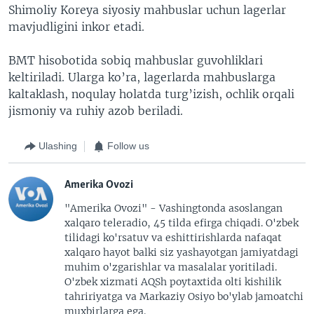
Shimoliy Koreya siyosiy mahbuslar uchun lagerlar
mavjudligini inkor etadi.
BMT hisobotida sobiq mahbuslar guvohliklari
keltiriladi. Ularga ko’ra, lagerlarda mahbuslarga
kaltaklash, noqulay holatda turg’izish, ochlik orqali
jismoniy va ruhiy azob beriladi.
Ulashing
Follow us
Amerika Ovozi
"Amerika Ovozi" - Vashingtonda asoslangan
xalqaro teleradio, 45 tilda efirga chiqadi. O'zbek
tilidagi ko'rsatuv va eshittirishlarda nafaqat
xalqaro hayot balki siz yashayotgan jamiyatdagi
muhim o'zgarishlar va masalalar yoritiladi.
O'zbek xizmati AQSh poytaxtida olti kishilik
tahririyatga va Markaziy Osiyo bo'ylab jamoatchi
muxbirlarga ega.