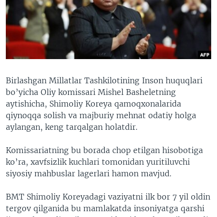
VIDEO
ODNOKLASSNIKI
XABARLAR SURATLARDA
TELEGRAM
TWITTER
SOUNDCLOUD
VOA
Birlashgan Millatlar Tashkilotining Inson huquqlari
bo’yicha Oliy komissari Mishel Basheletning
aytishicha, Shimoliy Koreya qamoqxonalarida
qiynoqqa solish va majburiy mehnat odatiy holga
aylangan, keng tarqalgan holatdir.
Komissariatning bu borada chop etilgan hisobotiga
ko’ra, xavfsizlik kuchlari tomonidan yuritiluvchi
siyosiy mahbuslar lagerlari hamon mavjud.
BMT Shimoliy Koreyadagi vaziyatni ilk bor 7 yil oldin
tergov qilganida bu mamlakatda insoniyatga qarshi