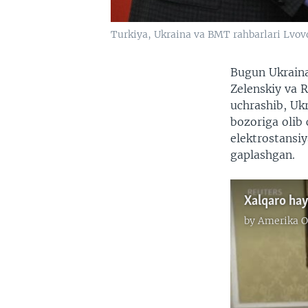
Turkiya, Ukraina va BMT rahbarlari Lvo
Bugun Ukraina
Zelenskiy va 
uchrashib, Uk
bozoriga olib 
elektrostansi
gaplashgan.
Xalqaro hay
by
Amerika O