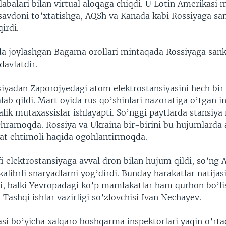
alabalari bilan virtual aloqaga chiqdi. U Lotin Amerikasi
 savdoni to’xtatishga, AQSh va Kanada kabi Rossiyaga sa
irdi.
da joylashgan Bagama orollari mintaqada Rossiyaga sanks
davlatdir.
iyadan Zaporojyedagi atom elektrostansiyasini hech bir 
lab qildi. Mart oyida rus qo’shinlari nazoratiga o’tgan 
lik mutaxassislar ishlayapti. So’nggi paytlarda stansi
hramoqda. Rossiya va Ukraina bir-birini bu hujumlarda 
kat ehtimoli haqida ogohlantirmoqda.
fi elektrostansiyaga avval dron bilan hujum qildi, so’ng
kalibrli snaryadlarni yog’dirdi. Bunday harakatlar natijas
si, balki Yevropadagi ko’p mamlakatlar ham qurbon bo’l
 Tashqi ishlar vazirligi so’zlovchisi Ivan Nechayev.
si bo’yicha xalqaro boshqarma inspektorlari yaqin o’rta