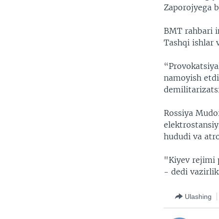
Zaporojyega b
BMT rahbari in
Tashqi ishlar v
“Provokatsiyal
namoyish etdi
demilitarizats
Rossiya Mudof
elektrostansiy
hududi va atrof
"Kiyev rejimi
- dedi vazirli
Ulashing