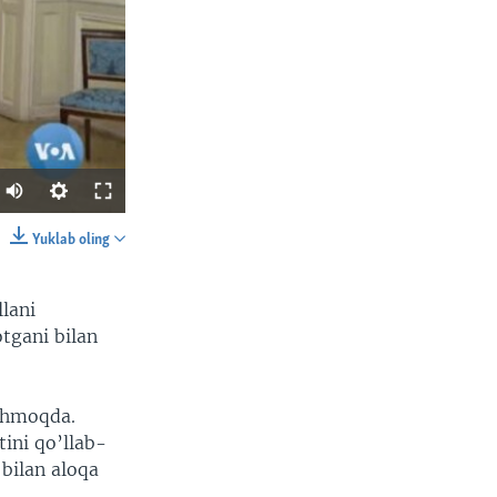
Yuklab oling
SHARE
llani
tgani bilan
ishmoqda.
tini qo’llab-
width
px
bilan aloqa