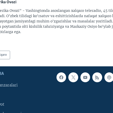
ika Ovozi
rika Ovozi" - Vashingtonda asoslangan xalqaro teleradio, 45 til
adi. O'zbek tilidagi ko'rsatuv va eshittirishlarda nafaqat xalqaro 
ayotgan jamiyatdagi muhim o'zgarishlar va masalalar yoritiladi
 poytaxtida olti kishilik tahririyatga va Markaziy Osiyo bo'ylab
irlarga ega.
lqaro
IA
nzaralari
yot