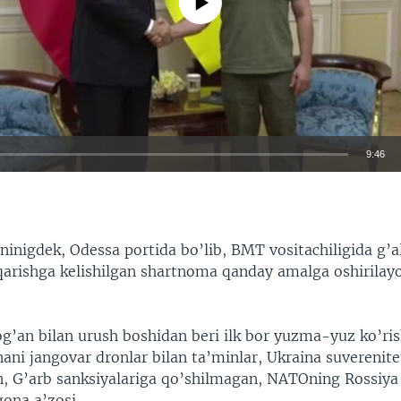
9:46
EMBED
ninigdek, Odessa portida bo’lib, BMT vositachiligida g’a
qarishga kelishilgan shartnoma qanday amalga oshirilayo
og’an bilan urush boshidan beri ilk bor yuzma-yuz ko’r
ani jangovar dronlar bilan ta’minlar, Ukraina suverenite
n, G’arb sanksiyalariga qo’shilmagan, NATOning Rossiya 
gona a’zosi.