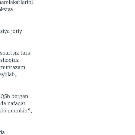
 mamlakatlarini
nksiya
iya joriy
shartsiz tark
inshootda
ya muntazam
ayblab,
 AQSh bergan
ida nafaqat
ishi mumkin”,
da