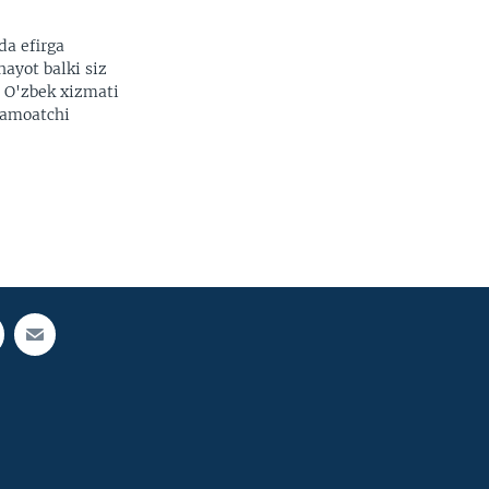
da efirga
hayot balki siz
. O'zbek xizmati
 jamoatchi