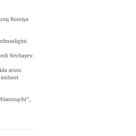
iroq Rossiya
 olmasligini
 dedi Nechayev.
tida atom
 inshoot
ayblamoqchi”,