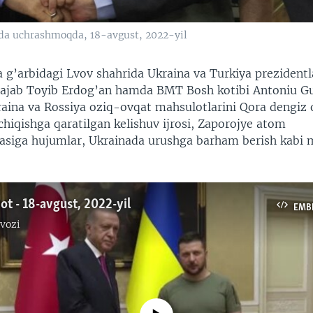
vda uchrashmoqda, 18-avgust, 2022-yil
 g’arbidagi Lvov shahrida Ukraina va Turkiya prezidentl
Rajab Toyib Erdog’an hamda BMT Bosh kotibi Antoniu Gu
raina va Rossiya oziq-ovqat mahsulotlarini Qora dengiz 
chiqishga qaratilgan kelishuv ijrosi, Zaporojye atom
yasiga hujumlar, Ukrainada urushga barham berish kabi
ot - 18-avgust, 2022-yil
EMB
vozi
No media source currently available