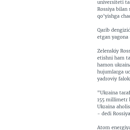
universiteti t
Rossiya bilan
qo’yishga chaq
Qarib dengizi
etgan yagona 
Zelenskiy Ross
etishni ham ta
hamon ukraina
hujumlarga uc
yadroviy falo
"Ukraina tara
155 millimetr 
Ukraina aholi
- dedi Rossiya
Atom energiya