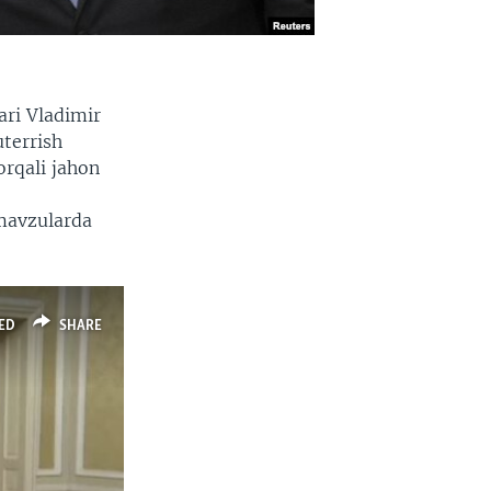
ari Vladimir
terrish
orqali jahon
 mavzularda
ED
SHARE