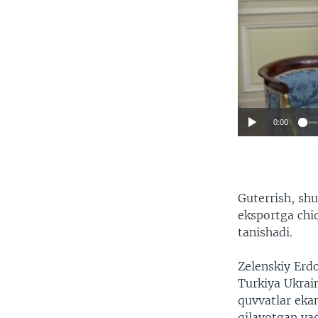
0:00
Guterrish, shu
eksportga chi
tanishadi.
Zelenskiy Erd
Turkiya Ukrain
quvvatlar eka
qilayotgan ya