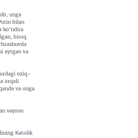
hib, unga
Putin bilan
a ko’ndira
elgan, biroq
uchrashuvda
ni aytgan va
turdagi oziq-
a orqali
qqanda va unga
an vayron
lining Katolik