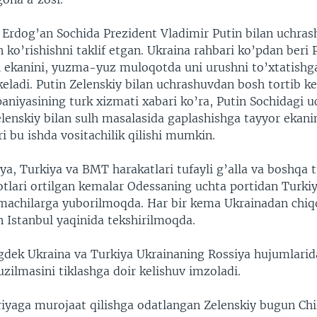
 Erdog’an Sochida Prezident Vladimir Putin bilan uchras
n ko’rishishni taklif etgan. Ukraina rahbari ko’pdan beri 
 ekanini, yuzma-yuz muloqotda uni urushni to’xtatishg
 keladi. Putin Zelenskiy bilan uchrashuvdan bosh tortib k
niyasining turk xizmati xabari ko’ra, Putin Sochidagi 
lenskiy bilan sulh masalasida gaplashishga tayyor ekani
i bu ishda vositachilik qilishi mumkin.
ya, Turkiya va BMT harakatlari tufayli g’alla va boshqa 
tlari ortilgan kemalar Odessaning uchta portidan Turkiy
tmachilarga yuborilmoqda. Har bir kema Ukrainadan chi
n Istanbul yaqinida tekshirilmoqda.
dek Ukraina va Turkiya Ukrainaning Rossiya hujumlarid
uzilmasini tiklashga doir kelishuv imzoladi.
riyaga murojaat qilishga odatlangan Zelenskiy bugun Chi