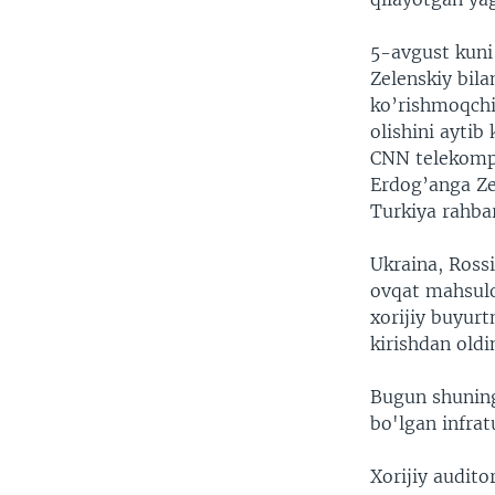
5-avgust kuni
Zelenskiy bila
ko’rishmoqchi
olishini aytib
CNN telekompa
Erdog’anga Ze
Turkiya rahbar
Ukraina, Rossi
ovqat mahsulo
xorijiy buyur
kirishdan oldi
Bugun shuning
bo'lgan infrat
Xorijiy audito