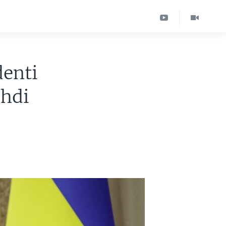
denti
shdi