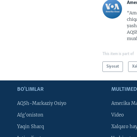
Amer
"Ame
chiq
yash
AQSh
muxb
This item is part of
Siyosat
Xa
BO'LIMLAR
MULTIMED
AQSh-Markaziy Osiyo
Amerika Ma
Afg'oniston
Video
Yaqin Sharq
Xalqaro ha