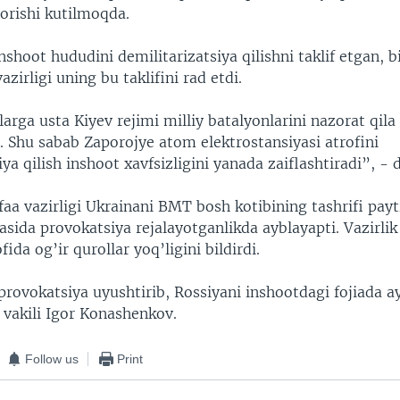
orishi kutilmoqda.
shoot hududini demilitarizatsiya qilishni taklif etgan, b
azirligi uning bu taklifini rad etdi.
arga usta Kiyev rejimi milliy batalyonlarini nazorat qila
. Shu sabab Zaporojye atom elektrostansiyasi atrofini
iya qilish inshoot xavfsizligini yanada zaiflashtiradi”, -
aa vazirligi Ukrainani BMT bosh kotibining tashrifi pay
asida provokatsiya rejalayotganlikda ayblayapti. Vazirlik
ida og’ir qurollar yoq’ligini bildirdi.
 provokatsiya uyushtirib, Rossiyani inshootdagi fojiada 
k vakili Igor Konashenkov.
Follow us
Print