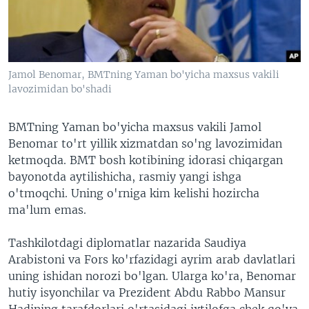
VIDEO
ODNOKLASSNIKI
XABARLAR SURATLARDA
TELEGRAM
TWITTER
Jamol Benomar, BMTning Yaman bo'yicha maxsus vakili
SOUNDCLOUD
VOA
lavozimidan bo'shadi
BMTning Yaman bo'yicha maxsus vakili Jamol
Benomar to'rt yillik xizmatdan so'ng lavozimidan
ketmoqda. BMT bosh kotibining idorasi chiqargan
bayonotda aytilishicha, rasmiy yangi ishga
o'tmoqchi. Uning o'rniga kim kelishi hozircha
ma'lum emas.
Tashkilotdagi diplomatlar nazarida Saudiya
Arabistoni va Fors ko'rfazidagi ayrim arab davlatlari
uning ishidan norozi bo'lgan. Ularga ko'ra, Benomar
hutiy isyonchilar va Prezident Abdu Rabbo Mansur
Hadining tarafdorlari o'rtasidagi ixtilofga chek qo'ya