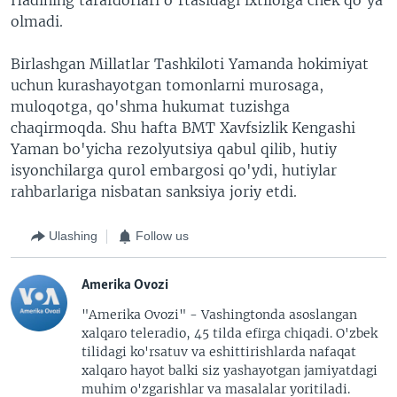
olmadi.
Birlashgan Millatlar Tashkiloti Yamanda hokimiyat
uchun kurashayotgan tomonlarni murosaga,
muloqotga, qo'shma hukumat tuzishga
chaqirmoqda. Shu hafta BMT Xavfsizlik Kengashi
Yaman bo'yicha rezolyutsiya qabul qilib, hutiy
isyonchilarga qurol embargosi qo'ydi, hutiylar
rahbarlariga nisbatan sanksiya joriy etdi.
Ulashing
Follow us
Amerika Ovozi
"Amerika Ovozi" - Vashingtonda asoslangan
xalqaro teleradio, 45 tilda efirga chiqadi. O'zbek
tilidagi ko'rsatuv va eshittirishlarda nafaqat
xalqaro hayot balki siz yashayotgan jamiyatdagi
muhim o'zgarishlar va masalalar yoritiladi.