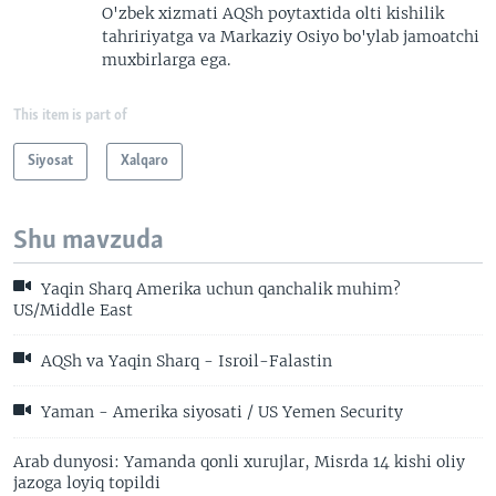
O'zbek xizmati AQSh poytaxtida olti kishilik
tahririyatga va Markaziy Osiyo bo'ylab jamoatchi
muxbirlarga ega.
This item is part of
Siyosat
Xalqaro
Shu mavzuda
Yaqin Sharq Amerika uchun qanchalik muhim?
US/Middle East
AQSh va Yaqin Sharq - Isroil-Falastin
Yaman - Amerika siyosati / US Yemen Security
Arab dunyosi: Yamanda qonli xurujlar, Misrda 14 kishi oliy
jazoga loyiq topildi