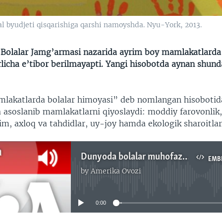
l byudjeti qisqarishiga qarshi namoyshda. Nyu-York, 2013.
olalar Jamg’armasi nazarida ayrim boy mamlakatlarda 
licha e’tibor berilmayapti.
Yangi hisobotda aynan shund
lakatlarda bolalar himoyasi” deb nomlangan hisoboti
asoslanib mamlakatlarni qiyoslaydi: moddiy farovonlik,
’lim, axloq va tahdidlar, uy-joy hamda ekologik sharoitlar
Dunyoda bolalar muhofazasi/Nasiba Tohir
EMB
by
Amerika Ovozi
No media source currently available
0:00