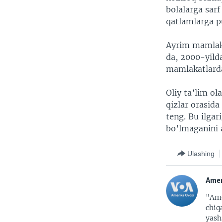
bolalarga sarf
qatlamlarga p
Ayrim mamlaka
da, 2000-yild
mamlakatlarda
Oliy ta’lim ol
qizlar orasida
teng. Bu ilgar
bo’lmaganini 
Ulashing
Amer
"Ame
chiq
yash