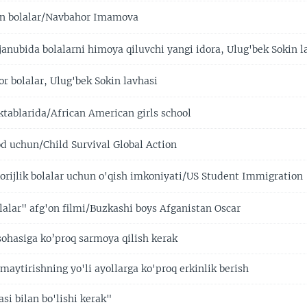
an bolalar/Navbahor Imamova
janubida bolalarni himoya qiluvchi yangi idora, Ulug'bek Sokin l
r bolalar, Ulug'bek Sokin lavhasi
ablarida/African American girls school
d uchun/Child Survival Global Action
rijlik bolalar uchun o'qish imkoniyati/US Student Immigration
lalar" afg'on filmi/Buzkashi boys Afganistan Oscar
ohasiga ko’proq sarmoya qilish kerak
maytirishning yo'li ayollarga ko'proq erkinlik berish
si bilan bo'lishi kerak"