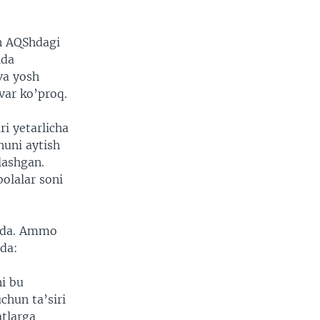
an AQShdagi
ida
va yosh
var ko’proq.
ri yetarlicha
huni aytish
lashgan.
bolalar soni
tida. Ammo
rda:
ni bu
hun ta’siri
tlarga