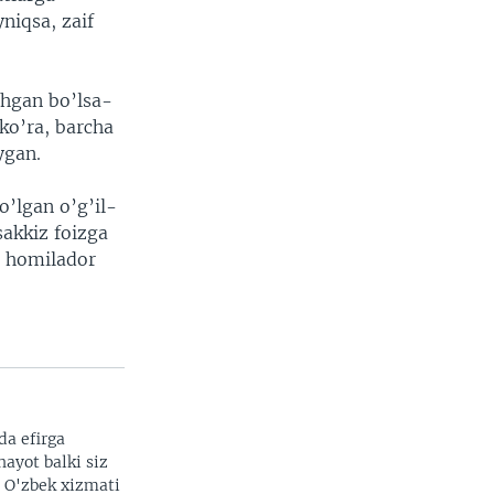
niqsa, zaif
shgan bo’lsa-
ko’ra, barcha
ygan.
o’lgan o’g’il-
sakkiz foizga
sa homilador
da efirga
hayot balki siz
. O'zbek xizmati