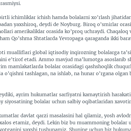
rasmiysi.
irtli ichimliklar ichish hamda bolalarni xo’rlash jihatid
padan yaxshiroq, deydi de Noyburg. Biroq o’smirlar oras
ollari amerikaliklar orasida ko’proq uchraydi. Chaqaloq 
i ham Qo’shma Shtatlarda Yevropaga qaraganda ikki bara
i mualliflari global iqtisodiy inqirozning bolalarga ta’si
ini e’tirof etadi. Ammo mavjud ma’lumotga asoslanib s
im mamlakatlarda bolalar orasidagi qashshoqlik chuqur
da o’qishni tashlagan, na ishlab, na hunar o’rgana olgan 
ydiki, ayrim hukumatlar sarfiyatni kamaytirish haraka
 siyosatining bolalar uchun salbiy oqibatlaridan xavoti
umatlar davlat qarzi masalasini hal qilamiz, yosh avlod
os etamiz, deydi. Lekin biz bu muammoning bolalar uc
ayotganini yaxshi tushunamiz. Shuning uchun biz hukuma