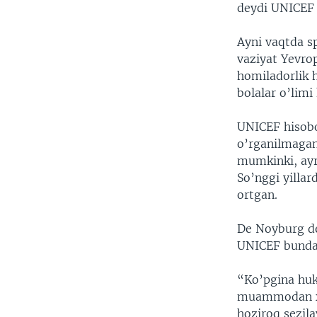
deydi UNICEF 
Ayni vaqtda sp
vaziyat Yevro
homiladorlik h
bolalar o’lim
UNICEF hisobot
o’rganilmagan
mumkinki, ayr
So’nggi yillar
ortgan.
De Noyburg de
UNICEF bunday
“Ko’pgina huk
muammodan xal
hoziroq sezil