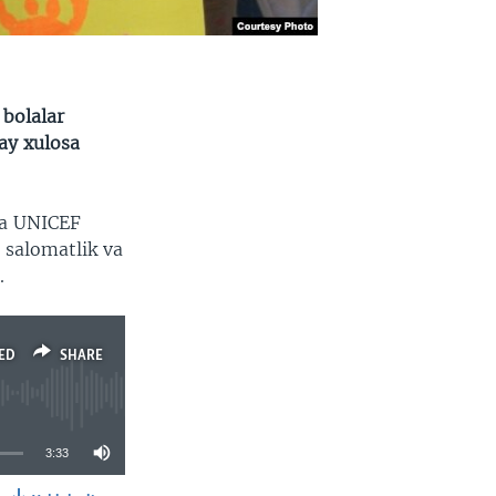
bolalar
ay xulosa
da UNICEF
 salomatlik va
.
ED
SHARE
3:33