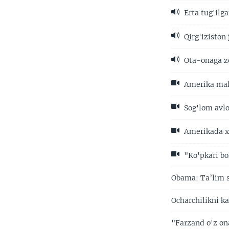
Erta tug'ilg
Qirg'iziston 
Ota-onaga zo
Amerika makt
Sog'lom avlo
Amerikada xo
"Ko'pkari bo
Obama: Ta’lim s
Ocharchilikni ka
"Farzand o'z ona