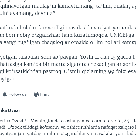
 qilinayotgan mablag’ni kamaytirmang, ta’lim, oilalar, ay
ulni ayamang, deymiz”.
tlarda bolalar farovonligi masalasida vaziyat yomonla
an beri ijobiy o’zgarishlar ham kuzatilmoqda. UNICEFga 
 yangi tug’ilgan chaqaloqlar orasida o’lim hollari kama
ayotgan talabalar soni ko’paygan. Yoshi 11 dan 15 gacha b
 haftasiga kamida bir marta sigareta chekadiganlar soni 
igi ko’rsatkichdan pastroq. O’smir qizlarning 99 foizi e
aytgan.
Follow us
Print
ika Ovozi
rika Ovozi" - Vashingtonda asoslangan xalqaro teleradio, 45 til
adi. O'zbek tilidagi ko'rsatuv va eshittirishlarda nafaqat xalqaro 
ayotgan jamiyatdagi muhim o'zgarishlar va masalalar yoritiladi