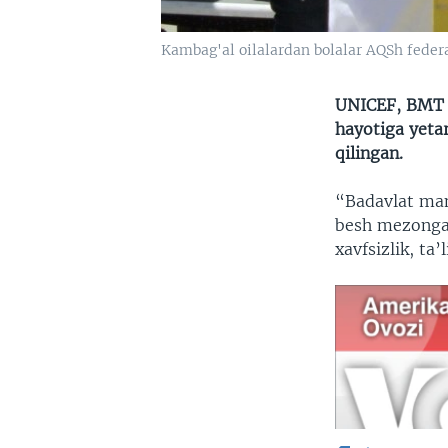
Kambag'al oilalardan bolalar AQSh federa
UNICEF, BMT B
hayotiga yetar
qilingan.
“Badavlat mam
besh mezonga 
xavfsizlik, ta