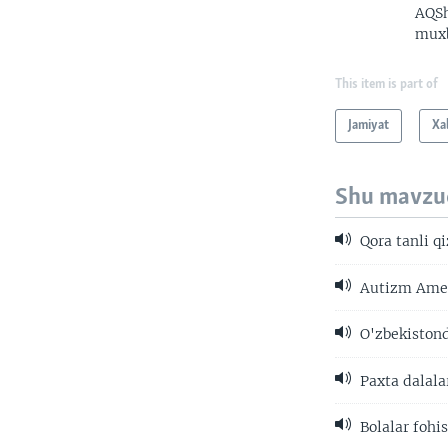
AQSh
muxb
This item is part of
Jamiyat
Xa
Shu mavzu
Qora tanli q
Autizm Ameri
O'zbekiston
Paxta dalala
Bolalar foh