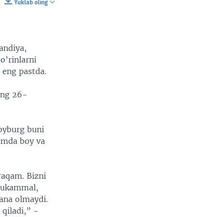
Yuklab oling
SHARE
andiya,
o’rinlarni
 eng pastda.
ing 26-
Noyburg buni
hamda boy va
raqam. Bizni
 mukammal,
lana olmaydi.
qiladi,” -