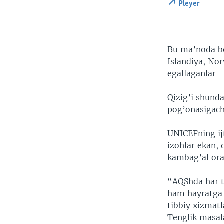
Pleyer
Bu ma’noda bo
Islandiya, Nor
egallaganlar –
Qizig’i shund
pog’onasigach
UNICEFning ijt
izohlar ekan,
kambag’al oras
“AQShda har to
ham hayratga 
tibbiy xizmat
Tenglik masal