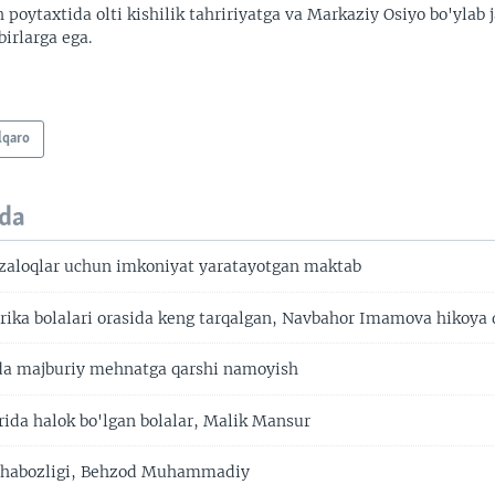
 poytaxtida olti kishilik tahririyatga va Markaziy Osiyo bo'ylab
irlarga ega.
lqaro
da
izaloqlar uchun imkoniyat yaratayotgan maktab
ka bolalari orasida keng tarqalgan, Navbahor Imamova hikoya 
da majburiy mehnatga qarshi namoyish
rida halok bo'lgan bolalar, Malik Mansur
ishabozligi, Behzod Muhammadiy