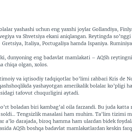
EMBED
lalar yashashi uchun eng yaxshi joylar Gollandiya, Finly
vegiya va Shvetsiya ekani aniqlangan. Reytingda so’nggi 
 Gretsiya, Italiya, Portugaliya hamda Ispaniya. Ruminiya
aki, dunyoning eng badavlat mamlakati – AQSh reytingn
a chiqa olgan, xolos.
imoiy va iqtisodiy tadqiqotlar bo’limi rahbari Kris de 
 qashshoqlikda yashayotgan amerikalik bolalar ko’pligi 
idagi tafovut chuqurligini aytadi.
’rt boladan biri kambag’al oila farzandi. Bu juda katta 
soldi… Tengsizlik masalasi ham muhim. Ta’lim tizimi
lar a’lo darajada, biroq hamma ham ulardan bidek foyda
asida AQSh boshqa badavlat mamlakatlardan keskin farq 