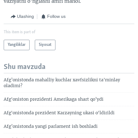
vaziyatni o’nglashi amri mahol.
Ulashing
Follow us
This item is part of
Yangiliklar
Siyosat
Shu mavzuda
Afg’onistonda mahalliy kuchlar xavfsizlikni ta'minlay
oladimi?
Afg'oniston prezidenti Amerikaga shart qo’ydi
Afg'onistonda prezident Karzayning ukasi o'ldirildi
Afg’onistonda yangi parlament ish boshladi