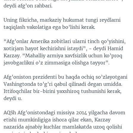
deydi afg’on rahbari.
Uning fikricha, markaziy hukumat tungi reydlarni
taqiqlash vakolatiga ega bo’lishi kerak.
“Afg’onlar Amerika zobitlari ularni tinch qo’yishini,
xotirjam hayot kechirishni istaydi”, - deydi Hamid
Karzay. “Mahalliy armiya xavfsizlik uchun ko’proq
javobgarlikni o’z zimmasiga olishga tayyor”.
Afg’oniston prezidenti bu haqda ochiq so’zlayotgani
Vashingtonda to’g’ri qabul qilinadi degan umidda.
Ittifoqchilar bir-birini yaxshiroq tushunishi kerak,
deydi u.
AQSh Afg’onistondagi missiya 2014 yilgacha davom
etishi mumkinligiga ishora qilar ekan, Karzay
nazarida ajnabiy kuchlar mamlakatda uzoq qolishi