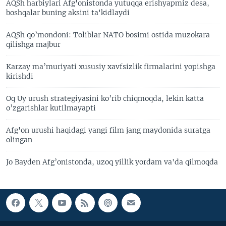
AQSh harbiylari Afg'onistonda yutuqqa erishyapmiz desa,
boshqalar buning aksini ta'kidlaydi
AQSh qo’mondoni: Toliblar NATO bosimi ostida muzokara
qilishga majbur
Karzay ma’muriyati xususiy xavfsizlik firmalarini yopishga
kirishdi
Oq Uy urush strategiyasini ko’rib chiqmoqda, lekin katta
o’zgarishlar kutilmayapti
Afg'on urushi haqidagi yangi film jang maydonida suratga
olingan
Jo Bayden Afg’onistonda, uzoq yillik yordam va'da qilmoqda