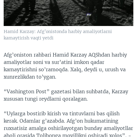
VIDEO
ODNOKLASSNIKI
XABARLAR SURATLARDA
TELEGRAM
TWITTER
Hamid Karzay: Afg’onistonda harbiy amaliyotlarni
kamaytirish vaqti yetdi
SOUNDCLOUD
VOA
Afg’oniston rahbari Hamid Karzay AQShdan harbiy
amaliyotlar soni va sur’atini imkon qadar
kamaytirishni so’ramoqda. Xalq, deydi u, urush va
xunrezlikdan to’ygan.
“Vashington Post” gazetasi bilan suhbatda, Karzay
xususan tungi reydlarni qoralagan.
“Uylarga bostirib kirish va tintuvlarni bas qilish
kerak. Odamlar g’azabda. Afg’on hukumatining
ruxsatisiz amalga oshirilayotgan bunday amaliyotllar
aholi orasida Tolibonga moyillikni oshiradi xolos”, -