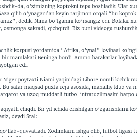
shdik-da, o’zimizning koptokni tepa boshladik. Ular xu
Maza qilib o’ynagandan keyin tarjimon orqali “bu koptok 
ramiz”, dedik. Nima bo’lganini ko’rsangiz edi. Bolalar xu
, osmonga sakradi, qichqirdi. Biz buni videoga tushurdik
chlik korpusi yordamida “Afrika, o’yna!” loyihasi ko’ngil
a bir mamlakati Beninga bordi. Ammo harakatlar loyihad
ayotgan edi.
ar Niger poytaxti Niami yaqinidagi Libore nomli kichik m
. Bu safar maqsad puxta reja asosida, mahalliy klub va m
rqaror va uzoq muddatli futbol infratuzilmasini barpo e
qiyatli chiqdi. Bir yil ichida erishilgan o’zgarishlarni ko
siz, deydi Stal:
qo’llab-quvvatladi. Xodimlarni ishga olib, futbol ligasi t