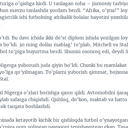
turiga o’qishga kirdi. U tanlagan soha – jismoniy tarbiya
chun mavzu tanlashda yordam berdi. “Afrika, o’yna!” loy
strlik ishi futbolning afrikalik bolalar hayotini yaxshil
.
o’tdi. Bu davr ichida ikki do’st diplom ishida yozilgan lo
a bo’ldi. 30 ming dollar mablag’ to’plab, Mitchell va Sta
ol to’piga buyurtma berdi. Shunisi osonroq edi, deydi S
Nigerga yuborush juda qiyin bo’ldi. Chunki bu mamlakat 
 yo’lga qo’yilmagan. To’plarni yuborish qimmat, bojxona 
Stal.
al Nigerga o’zlari borishga qaror qildi. Avtomobilni ijara
lab safarga chiqishdi. Qishloq, do’kon, maktab va hatto 
tok tarqata boshlashdi.
inada ketayotib kichik bir qishloqda futbol o’ynayotgan
 o’rniga qum solingan paypoqni tepishayotgan ekan. Tasa