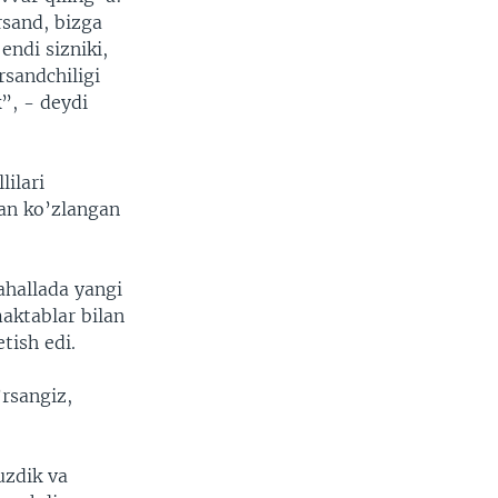
rsand, bizga
endi sizniki,
rsandchiligi
”, - deydi
lilari
an ko’zlangan
ahallada yangi
aktablar bilan
tish edi.
’rsangiz,
uzdik va