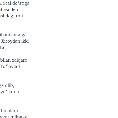
. Stal do’stiga
ihasi deb
ashdagi roli
yihani amalga
l Xitoydan ikki
tal.
bilan xalqaro
to’lovlari
ga olib,
yo’llarda
 bolalarni
vvur qiling-a!