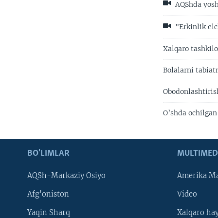
AQShda yoshl
"Erkinlik elc
Xalqaro tashkilo
Bolalarni tabiat
Obodonlashtirish
O’shda ochilgan
BO'LIMLAR
MULTIMED
AQSh-Markaziy Osiyo
Amerika Ma
Afg'oniston
Video
Yaqin Sharq
Xalqaro ha