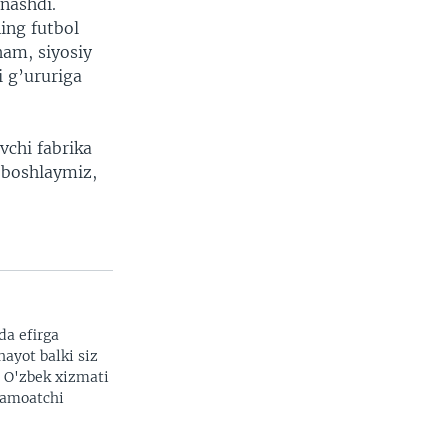
tnashdi.
ing futbol
ham, siyosiy
i g’ururiga
vchi fabrika
 boshlaymiz,
da efirga
hayot balki siz
. O'zbek xizmati
 jamoatchi