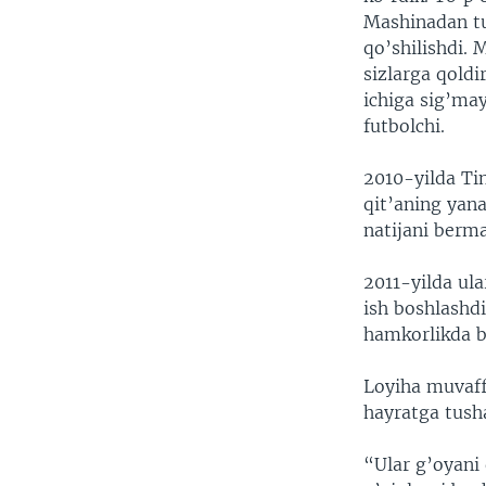
Mashinadan tu
qo’shilishdi. 
sizlarga qoldi
ichiga sig’may
futbolchi.
2010-yilda Tin
qit’aning yan
natijani berm
2011-yilda ul
ish boshlashdi
hamkorlikda ba
Loyiha muvaffa
hayratga tusha
“Ular g’oyani 