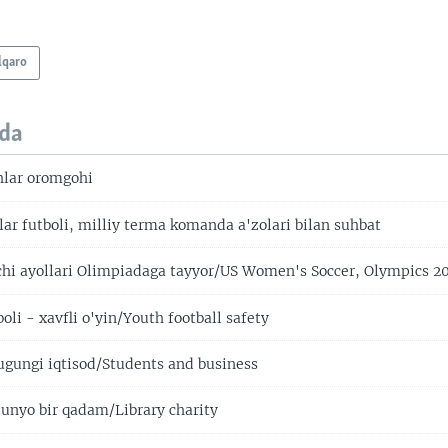
lqaro
da
hlar oromgohi
ar futboli, milliy terma komanda a'zolari bilan suhbat
hi ayollari Olimpiadaga tayyor/US Women's Soccer, Olympics 2
li - xavfli o'yin/Youth football safety
ugungi iqtisod/Students and business
dunyo bir qadam/Library charity