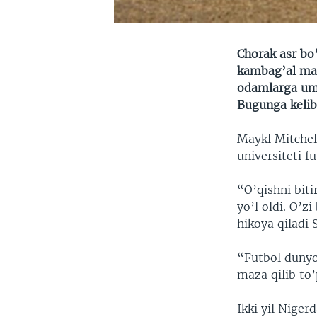
Chorak asr bo’
kambag’al maml
odamlarga umi
Bugunga kelib
Maykl Mitchell
universiteti f
“O’qishni biti
yo’l oldi. O’z
hikoya qiladi S
“Futbol dunyo
maza qilib to’
Ikki yil Niger