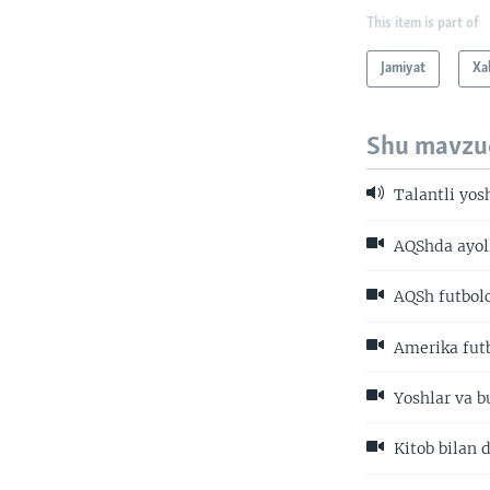
This item is part of
Jamiyat
Xa
Shu mavzu
Talantli yos
AQShda ayoll
AQSh futbolc
Amerika futbo
Yoshlar va b
Kitob bilan 