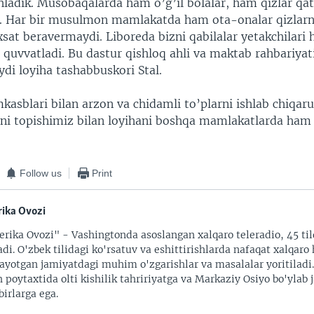
hladik. Musobaqalarda ham o’g’il bolalar, ham qizlar qa
i. Har bir musulmon mamlakatda ham ota-onalar qizlarn
sat beravermaydi. Liboreda bizni qabilalar yetakchilari 
quvvatladi. Bu dastur qishloq ahli va maktab rahbariyat
ydi loyiha tashabbuskori Stal.
kasblari bilan arzon va chidamli to’plarni ishlab chiqaru
ni topishimiz bilan loyihani boshqa mamlakatlarda ham
Follow us
Print
ika Ovozi
rika Ovozi" - Vashingtonda asoslangan xalqaro teleradio, 45 til
adi. O'zbek tilidagi ko'rsatuv va eshittirishlarda nafaqat xalqaro 
ayotgan jamiyatdagi muhim o'zgarishlar va masalalar yoritiladi
 poytaxtida olti kishilik tahririyatga va Markaziy Osiyo bo'ylab
irlarga ega.