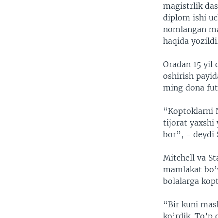
magistrlik das
diplom ishi u
nomlangan magi
haqida yozildi
Oradan 15 yil 
oshirish payid
ming dona futb
“Koptoklarni 
tijorat yaxshi
bor”, - deydi 
Mitchell va St
mamlakat bo’y
bolalarga kop
“Bir kuni mash
ko’rdik. To’p