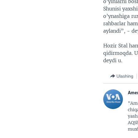
o’yinlarni bos
Shunisi yaxsh
o’ynashiga rux
rahbarlar ham 
aylandi”, - de
Hozir Stal ham
qidirmoqda. U
deydi u.
Ulashing
Amer
"Ame
chiq
yash
AQSh
muxb