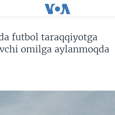
da futbol taraqqiyotga
ovchi omilga aylanmoqda