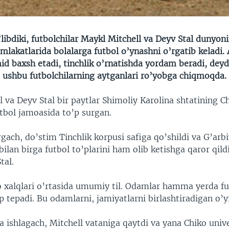
libdiki, futbolchilar Maykl Mitchell va Deyv Stal dunyon
akatlarida bolalarga futbol o’ynashni o’rgatib keladi. 
d baxsh etadi, tinchlik o’rnatishda yordam beradi, deydi
 ushbu futbolchilarning aytganlari ro’yobga chiqmoqda.
 va Deyv Stal bir paytlar Shimoliy Karolina shtatining C
utbol jamoasida to’p surgan.
rgach, do’stim Tinchlik korpusi safiga qo’shildi va G’arb
i bilan birga futbol to’plarini ham olib ketishga qaror qild
tal.
 xalqlari o’rtasida umumiy til. Odamlar hamma yerda fu
p tepadi. Bu odamlarni, jamiyatlarni birlashtiradigan o’y
da ishlagach, Mitchell vataniga qaytdi va yana Chiko unive