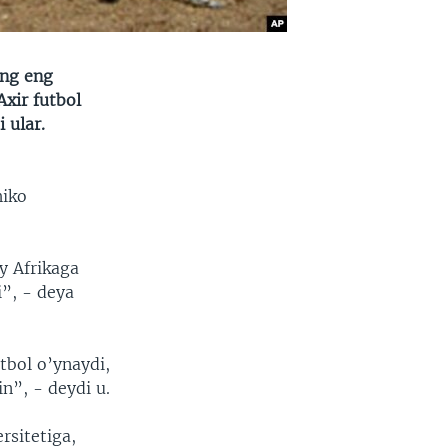
ing eng
Axir futbol
 ular.
hiko
iy Afrikaga
i”, - deya
tbol o’ynaydi,
in”, - deydi u.
rsitetiga,