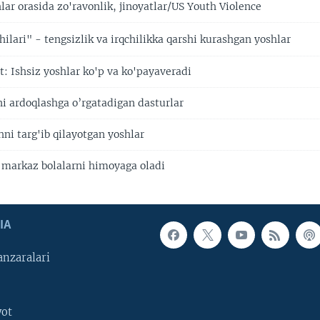
ar orasida zo'ravonlik, jinoyatlar/US Youth Violence
hilari" - tengsizlik va irqchilikka qarshi kurashgan yoshlar
t: Ishsiz yoshlar ko'p va ko'payaveradi
ni ardoqlashga o’rgatadigan dasturlar
ni targ'ib qilayotgan yoshlar
 markaz bolalarni himoyaga oladi
IA
nzaralari
yot