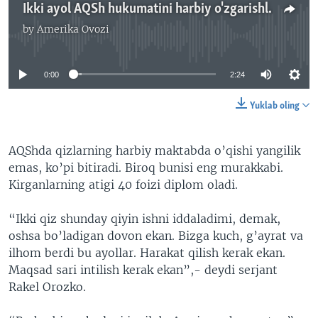
Ikki ayol AQSh hukumatini harbiy o'zgarishlar qilishga undamoqda - Navbahor Imamova
by
Amerika Ovozi
No media source currently available
0:00
2:24
Yuklab oling
AQShda qizlarning harbiy maktabda o’qishi yangilik
emas, ko’pi bitiradi. Biroq bunisi eng murakkabi.
Kirganlarning atigi 40 foizi diplom oladi.
“Ikki qiz shunday qiyin ishni iddaladimi, demak,
oshsa bo’ladigan dovon ekan. Bizga kuch, g’ayrat va
ilhom berdi bu ayollar. Harakat qilish kerak ekan.
Maqsad sari intilish kerak ekan”,- deydi serjant
Rakel Orozko.