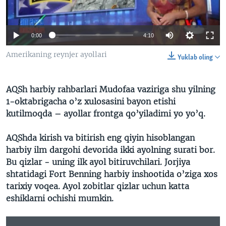
VIDEO
ODNOKLASSNIKI
XABARLAR SURATLARDA
TELEGRAM
0:00
4:10
TWITTER
Amerikaning reynjer ayollari
Yuklab oling
SOUNDCLOUD
VOA
AQSh harbiy rahbarlari Mudofaa vaziriga shu yilning
1-oktabrigacha o’z xulosasini bayon etishi
kutilmoqda – ayollar frontga qo’yiladimi yo yo’q.
AQShda kirish va bitirish eng qiyin hisoblangan
harbiy ilm dargohi devorida ikki ayolning surati bor.
Bu qizlar - uning ilk ayol bitiruvchilari. Jorjiya
shtatidagi Fort Benning harbiy inshootida o’ziga xos
tarixiy voqea. Ayol zobitlar qizlar uchun katta
eshiklarni ochishi mumkin.