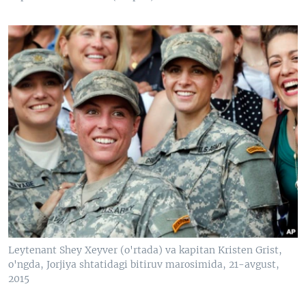
Leytenant Shey Xeyver (o'rtada) va kapitan Kristen Grist,
o'ngda, Jorjiya shtatidagi bitiruv marosimida, 21-avgust,
2015