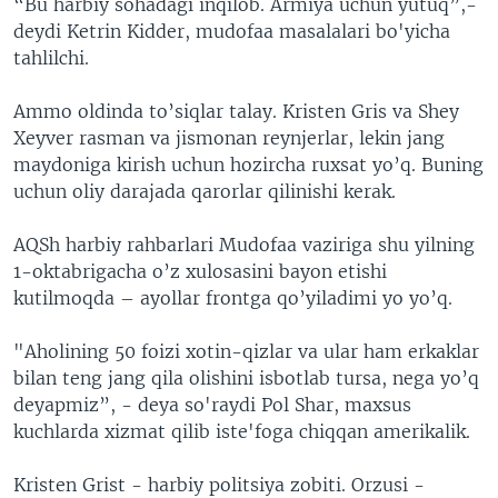
“Bu harbiy sohadagi inqilob. Armiya uchun yutuq”,-
deydi Ketrin Kidder, mudofaa masalalari bo'yicha
tahlilchi.
Ammo oldinda to’siqlar talay. Kristen Gris va Shey
Xeyver rasman va jismonan reynjerlar, lekin jang
maydoniga kirish uchun hozircha ruxsat yo’q. Buning
uchun oliy darajada qarorlar qilinishi kerak.
AQSh harbiy rahbarlari Mudofaa vaziriga shu yilning
1-oktabrigacha o’z xulosasini bayon etishi
kutilmoqda – ayollar frontga qo’yiladimi yo yo’q.
"Aholining 50 foizi xotin-qizlar va ular ham erkaklar
bilan teng jang qila olishini isbotlab tursa, nega yo’q
deyapmiz”, - deya so'raydi Pol Shar, maxsus
kuchlarda xizmat qilib iste'foga chiqqan amerikalik.
Kristen Grist - harbiy politsiya zobiti. Orzusi -