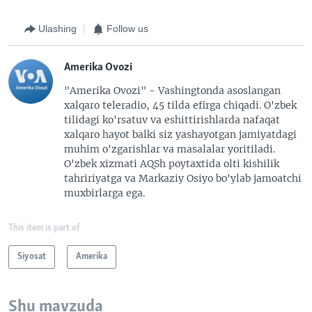
Ulashing
Follow us
Amerika Ovozi
"Amerika Ovozi" - Vashingtonda asoslangan
xalqaro teleradio, 45 tilda efirga chiqadi. O'zbek
tilidagi ko'rsatuv va eshittirishlarda nafaqat
xalqaro hayot balki siz yashayotgan jamiyatdagi
muhim o'zgarishlar va masalalar yoritiladi.
O'zbek xizmati AQSh poytaxtida olti kishilik
tahririyatga va Markaziy Osiyo bo'ylab jamoatchi
muxbirlarga ega.
This item is part of
Siyosat
Amerika
Shu mavzuda