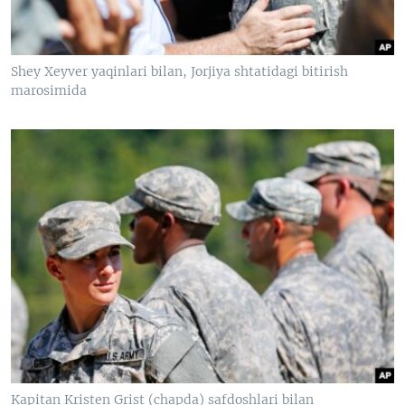
Shey Xeyver yaqinlari bilan, Jorjiya shtatidagi bitirish
marosimida
Kapitan Kristen Grist (chapda) safdoshlari bilan