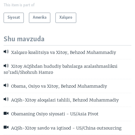
This item is part of
Siyosat
Amerika
Xalqaro
Shu mavzuda
Xalqaro koalitsiya va Xitoy, Behzod Muhammadiy
Xitoy AQShdan hududiy bahslarga aralashmaslikni
so’radi/Shohruh Hamro
Obama, Osiyo va Xitoy, Behzod Muhammadiy
AQSh-Xitoy aloqalari tahlili, Behzod Muhammadiy
Obamaning Osiyo siyosati - US/Asia Pivot
AQSh-Xitoy savdo va iqtisod - US/China outsourcing