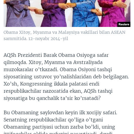
VIDEO
ODNOKLASSNIKI
XABARLAR SURATLARDA
TELEGRAM
TWITTER
Obama Xitoy, Myanma va Malaysiya vakillari bilan ASEAN
SOUNDCLOUD
VOA
sammitida. 12-noyabr 2014-yil
AQSh Prezidenti Barak Obama Osiyoga safar
qilmoqda. Xitoy, Myanma va Avstraliyada
muzokaralar o’tkazadi. Obama Osiyoni tashqi
siyosatining ustuvor yo’nalishlaridan deb belgilagan.
Xo’sh, Kongressning ikkala palatasi endi
respublikachilar nazoratida ekan, AQSh tashqi
siyosatiga bu qanchalik ta’sir ko’rsatadi?
Bu Obamaning saylovdan keyin ilk xorijiy safari.
Senatning respublikachilar qo’liga o’tgani
Obamaning partiyasi uchun zarba bo’ldi, uning
ittifoqchilar oldida nufuzini pasaytiradi, deydi