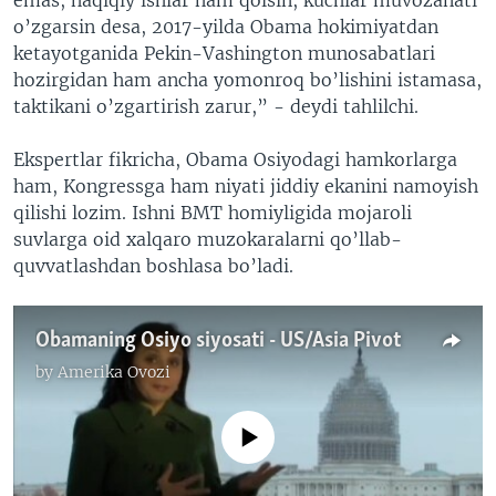
o’zgarsin desa, 2017-yilda Obama hokimiyatdan
ketayotganida Pekin-Vashington munosabatlari
hozirgidan ham ancha yomonroq bo’lishini istamasa,
taktikani o’zgartirish zarur,” - deydi tahlilchi.
Ekspertlar fikricha, Obama Osiyodagi hamkorlarga
ham, Kongressga ham niyati jiddiy ekanini namoyish
qilishi lozim. Ishni BMT homiyligida mojaroli
suvlarga oid xalqaro muzokaralarni qo’llab-
quvvatlashdan boshlasa bo’ladi.
Obamaning Osiyo siyosati - US/Asia Pivot
by
Amerika Ovozi
No media source currently available