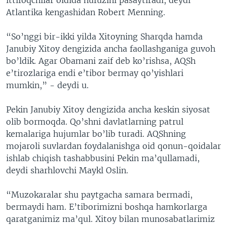
Atlantika kengashidan Robert Menning.
“So’nggi bir-ikki yilda Xitoyning Sharqda hamda
Janubiy Xitoy dengizida ancha faollashganiga guvoh
bo’ldik. Agar Obamani zaif deb ko’rishsa, AQSh
e’tirozlariga endi e’tibor bermay qo’yishlari
mumkin,” - deydi u.
Pekin Janubiy Xitoy dengizida ancha keskin siyosat
olib bormoqda. Qo’shni davlatlarning patrul
kemalariga hujumlar bo’lib turadi. AQShning
mojaroli suvlardan foydalanishga oid qonun-qoidalar
ishlab chiqish tashabbusini Pekin ma’qullamadi,
deydi sharhlovchi Maykl Oslin.
“Muzokaralar shu paytgacha samara bermadi,
bermaydi ham. E’tiborimizni boshqa hamkorlarga
qaratganimiz ma’qul. Xitoy bilan munosabatlarimiz