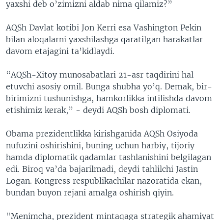
yaxshi deb o’zimizni aldab nima qilamiz?”
AQSh Davlat kotibi Jon Kerri esa Vashington Pekin
bilan aloqalarni yaxshilashga qaratilgan harakatlar
davom etajagini ta’kidlaydi.
“AQSh-Xitoy munosabatlari 21-asr taqdirini hal
etuvchi asosiy omil. Bunga shubha yo’q. Demak, bir-
birimizni tushunishga, hamkorlikka intilishda davom
etishimiz kerak,” - deydi AQSh bosh diplomati.
Obama prezidentlikka kirishganida AQSh Osiyoda
nufuzini oshirishini, buning uchun harbiy, tijoriy
hamda diplomatik qadamlar tashlanishini belgilagan
edi. Biroq va’da bajarilmadi, deydi tahlilchi Jastin
Logan. Kongress respublikachilar nazoratida ekan,
bundan buyon rejani amalga oshirish qiyin.
"Menimcha, prezident mintaqaga strategik ahamiyat