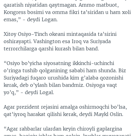
qaratish niyatidan qaytmagan. Ammo matbuot,
Kongress bosimi va omma fikri ta’siridan u ham xoli
emas,” - deydi Logan.
Xitoy Osiyo-Tinch okeani mintaqasida ta’sirini
oshirayapti. Vashington esa Iroq va Suriyada
terrorchilarga qarshi kurash bilan band.
“Osiyo bo’yicha siyosatning ikkinchi-uchinchi
o’ringa tushib qolganining sababi ham shunda. Biz
Suriyadagi fuqaro urushida kim g’alaba qozonishi
kerak, deb o’ylash bilan bandmiz. Osiyoga vaqt
yo’q,” - deydi Logal.
Agar prezident rejasini amalga oshirmoqchi bo’lsa,
qat’iyroq harakat qilishi kerak, deydi Maykl Oslin.
“Agar rahbarlar ulardan keyin chiroyli gaplargina
emas, haqiqiy ishlar ham qolsin, kuchlar muvozanati