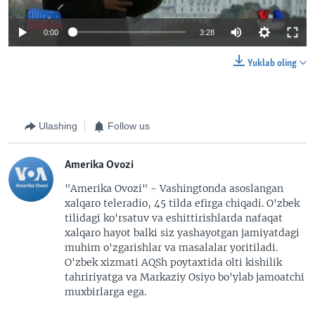
0:00
3:28
Yuklab oling
Ulashing
Follow us
Amerika Ovozi
"Amerika Ovozi" - Vashingtonda asoslangan
xalqaro teleradio, 45 tilda efirga chiqadi. O'zbek
tilidagi ko'rsatuv va eshittirishlarda nafaqat
xalqaro hayot balki siz yashayotgan jamiyatdagi
muhim o'zgarishlar va masalalar yoritiladi.
O'zbek xizmati AQSh poytaxtida olti kishilik
tahririyatga va Markaziy Osiyo bo'ylab jamoatchi
muxbirlarga ega.