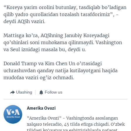
“Koreya yarim orolini butunlay, tasdiqlab bo’ladigan
qilib yadro qurollaridan tozalash tarafdorimiz”, -
deydi AQSh vaziri.
Mattisga ko’ra, AQShning Janubiy Koreyadagi
qo’shinlari soni muhokama qilinmaydi. Vashington
va Seul iznidagi masala bu, deydi u.
Donald Tramp va Kim Chen Un o’rtasidagi
uchrashuvdan qanday natija kutilayotgani haqida
mudofaa vaziri og’iz ochmadi.
Ulashing
Follow us
Amerika Ovozi
"Amerika Ovozi" - Vashingtonda asoslangan
xalqaro teleradio, 45 tilda efirga chiqadi. O'zbek
tilidagi ko'rsatuv va eshittirishlarda nafaqat