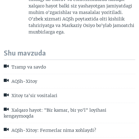
xalqaro hayot balki siz yashayotgan jamiyatdagi
muhim o'zgarishlar va masalalar yoritiladi.
O'zbek xizmati AQSh poytaxtida olti kishilik
tahririyatga va Markaziy Osiyo bo'ylab jamoatchi
muxbirlarga ega.
Shu mavzuda
Tramp va savdo
AQSh-Xitoy
Xitoy ta'sir vositalari
Xalqaro hayot: "Bir kamar, bir yo'l" loyihasi
kengaymoqda
AQSh-Xitoy: Fermerlar nima xohlaydi?