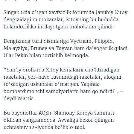
Singapurda o’tgan xavfsizlik forumida Janubiy Xitoy
dengizidagi munozaralar, Xitoyning bu hududda
hukmdorlikka intilayotgani muhokama qilindi.
Dengizning turli qismlariga Vyetnam, Filippin,
Malayziya, Bruney va Tayvan ham da’vogarlik qiladi.
Ular Pekin bilan tortishib kelmoqda.
“Sun’iy orollarda Xitoy kemalarni cho’ktiradigan
raketalar, yer-havo rusumidagi raketalar, aloqani
to’sadigan uskunalar o’rnatgan. Yaqinda
bombardimonchi samolyotlarni ham qo’ndirdi”, -
deydi Mattis.
Bu bayonotlar AQSh-Shimoliy Koreya sammiti
oldidan yangramoqda. Avvaliga bekor qilingan
uchrashuv 12-iyunda bo’lib o’tadi.