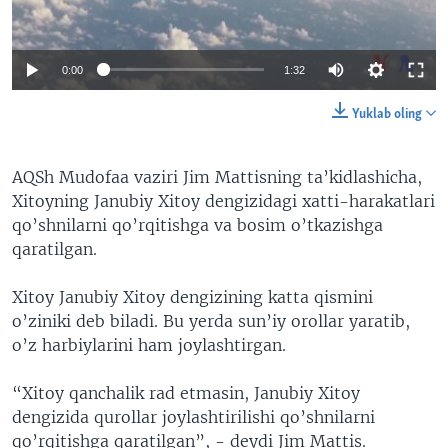
VIDEO
ODNOKLASSNIKI
XABARLAR SURATLARDA
TELEGRAM
0:00
1:32
TWITTER
Yuklab oling
SOUNDCLOUD
VOA
AQSh Mudofaa vaziri Jim Mattisning ta’kidlashicha,
Xitoyning Janubiy Xitoy dengizidagi xatti-harakatlari
qo’shnilarni qo’rqitishga va bosim o’tkazishga
qaratilgan.
Xitoy Janubiy Xitoy dengizining katta qismini
o’ziniki deb biladi. Bu yerda sun’iy orollar yaratib,
o’z harbiylarini ham joylashtirgan.
“Xitoy qanchalik rad etmasin, Janubiy Xitoy
dengizida qurollar joylashtirilishi qo’shnilarni
qo’rqitishga qaratilgan”, - deydi Jim Mattis.